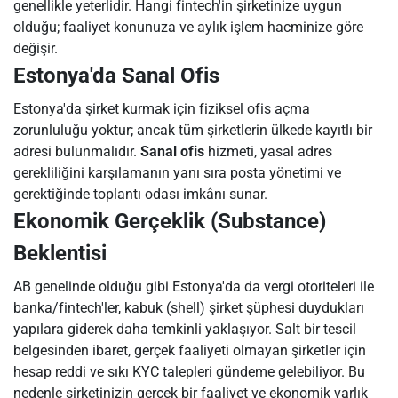
genellikle yeterlidir. Hangi fintech'in şirketinize uygun
olduğu; faaliyet konunuza ve aylık işlem hacminize göre
değişir.
Estonya'da Sanal Ofis
Estonya'da şirket kurmak için fiziksel ofis açma
zorunluluğu yoktur; ancak tüm şirketlerin ülkede kayıtlı bir
adresi bulunmalıdır.
Sanal ofis
hizmeti, yasal adres
gerekliliğini karşılamanın yanı sıra posta yönetimi ve
gerektiğinde toplantı odası imkânı sunar.
Ekonomik Gerçeklik (Substance)
Beklentisi
AB genelinde olduğu gibi Estonya'da da vergi otoriteleri ile
banka/fintech'ler, kabuk (shell) şirket şüphesi duydukları
yapılara giderek daha temkinli yaklaşıyor. Salt bir tescil
belgesinden ibaret, gerçek faaliyeti olmayan şirketler için
hesap reddi ve sıkı KYC talepleri gündeme gelebiliyor. Bu
nedenle şirketinizin gerçek bir faaliyet ve ekonomik varlık