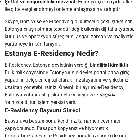
Şeffaf ve öngörülebilir mevzuat:
Estonya, çok sayıda ülke
ile çifte vergilendirmeyi önleme anlaşmasına sahiptir.
Skype, Bolt, Wise ve Pipedrive gibi küresel ölçekli şirketlerin
Estonya çıkışlı olması tesadüf değil; ülkenin dijital altyapısı,
kuruluş ve operasyon süreçlerini asgari zaman ve maliyetle
yürütmeye imkân tanıyor.
Estonya E-Residency Nedir?
E-Residency, Estonya devletinin verdiği bir
dijital kimliktir
.
Bu kimlik sayesinde Estonya'nın e-devlet portallarına giriş
yapabilir, belgeleri dijital olarak imzalayabilir ve şirketinizi
uzaktan yönetebilirsiniz. Önemli bir ayrım: e-Residency;
Estonya vatandaşlığı, ikamet izni veya vize
değildir
.
Yalnızca dijital işlem yetkisi verir.
E-Residency Başvuru Süreci
Başvuruyu baştan sona kendiniz, tamamen çevrimiçi
yapıyorsunuz. Pasaport kopyanız ve biyometrik
fotoğrafınızla resmi e-Residency portalı üzerinden kendi