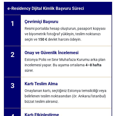
e-Residency Dijital Kimlik Başvuru Süreci
Çevrimiçi Başvuru
1
Resmi portalda hesap oluşturun, pasaport kopyası
ve biyometrik fotoğraf yükleyin, teslim noktanızı
seçin ve
150 €
devlet harcını ödeyin.
Onay ve Güvenlik İncelemesi
2
Estonya Polis ve Sınır Muhafaza Kurumu arka plan
incelemesi yapar. Bu aşama ortalama
4–8 hafta
sürer.
Kartı Teslim Alma
3
Onaylanan kartı, seçtiğiniz Estonya temsilciliği veya
belirlenen teslim noktasından (ör. Ankara/İstanbul)
bizzat teslim alırsınız.
Kartı Etkinleştirme