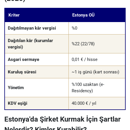
Kriter
Estonya OÜ
Dağıtılmayan kâr vergisi
%0
Dağıtılan kâr (kurumlar
%22 (22/78)
vergisi)
Asgari sermaye
0,01 € / hisse
Kuruluş süresi
~1 iş günü (kart sonrası)
%100 uzaktan (e-
Yönetim
Residency)
KDV eşiği
40.000 € / yıl
Estonya'da Şirket Kurmak İçin Şartlar
Nelerdir? Kimler Kurabilir?