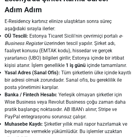
Adım Adım
E-Residency kartınız elinize ulaştıktan sonra süreç
aşağıdaki sırayla ilerler:
OÜ Tescili:
Estonya Ticaret Sicili'nin çevrimiçi portalı
e-
Business Register
üzerinden tescil yapılır. Şirket adı,
faaliyet konusu (EMTAK kodu), hissedar ve gerçek
yararlanıcı (UBO) bilgileri girilir; Estonya içinde bir irtibat
kişisi atanır. İşlem genellikle
1 iş günü
içinde tamamlanır.
Yasal Adres (Sanal Ofis):
Tüm şirketlerin ülke içinde kayıtlı
bir adresi olmak zorundadır. Sanal ofis, bu gereklilik ile
posta yönetimini karşılar.
Banka / Fintech Hesabı:
Yerleşik olmayan şirketler için
Wise Business veya Revolut Business çoğu zaman daha
pratik başlangıç noktasıdır. AB IBAN'ı alınır; Stripe ve
PayPal entegrasyonu sorunsuz çalışır.
Muhasebe Kaydı:
Şirketler yıllık mali rapor hazırlamak ve
beyanname vermekle yükümlüdür. Bu işlemler uzaktan