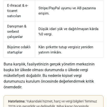
E-ihracat & e-
Stripe/PayPal uyumu ve AB pazarına
ticaret
erişim.
satıcıları
Danışman &
Düşük idari yük ve dağıtılmayan kârda
serbest
%0 vergi.
çalışanlar
Büyüme odaklı
Kârı şirkette tutup vergisiz yeniden
startuplar
yatırım imkânı.
Buna karşılık, faaliyetinizin gerçek yönetim merkezinin
başka bir ülkede olması durumunda o ülkede vergi
mükellefiyeti doğabilir. Bu nedenle kişisel vergi
durumunuzu kurulum öncesinde değerlendirmek kritik
önemdedir.
Hatırlatma:
Yukarıdaki hizmet, harç ve vergi bilgileri Temmuz
2026 için geçerlidir ve değişebilir. Nihai karar öncesinde