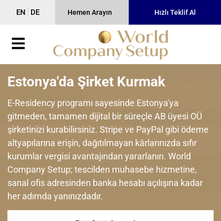
EN
DE
Hemen Arayın
Hızlı Teklif Al
Estonya'da Şirket Kurmak
E-Residency programı sayesinde Estonya'ya
gitmeden, tamamen dijital bir süreçle AB üyesi OÜ
şirketinizi kurabilirsiniz. Stripe ve PayPal gibi ödeme
altyapılarına erişin, dağıtılmayan kârlarınızda sıfır
kurumlar vergisi avantajından yararlanın. World
Company Setup; tescilden muhasebe hizmetine,
sanal ofis adresinden banka hesabı açılışına kadar
her adımda yanınızdadır.