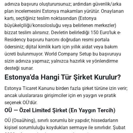
adınıza başvuru oluşturursunuz; ardından güvenlik/arka
plan incelemesini Estonya makamları yürütür. Onaylanan
kartı, seçtiğiniz teslim noktasından (Estonya
büyükelçiliği/konsolosluğu veya belirlenen merkezler)
bizzat teslim alırsınız. Devletin belirlediği 150 Euro’luk e-
Residency başvuru harcını doğrudan resmi portala
ödersiniz; dijital kimlik kartı için yıllık aidat veya bakım
ücreti bulunmuyor. World Company Setup bu başvuruyu
sizin adınıza yapmaz; yalnızca hazırlık ve yönlendirme
desteği sunar.
Estonya'da Hangi Tür Şirket Kurulur?
Estonya Ticaret Kanunu birden fazla şirket türüne izin verir;
ancak uluslararası girişimciler için en yaygın ve pratik
seçenek OÜ'dür.
OÜ — Özel Limited Şirket (En Yaygın Tercih)
OÜ (Osaühing), sınırlı sorumlu bir yapıdır; hissedarların
kişisel sorumluluğu koydukları sermaye ile sınırlıdır. Şubat