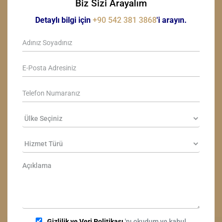
Biz Sizi Arayalım
Detaylı bilgi için
+90 542 381 3868
'i arayın.
Gizlilik ve Veri Politikası
'nı okudum ve kabul