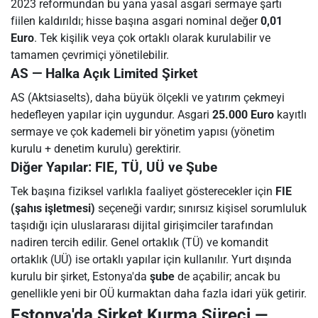
2023 reformundan bu yana yasal asgari sermaye şartı
fiilen kaldırıldı; hisse başına asgari nominal değer
0,01
Euro
. Tek kişilik veya çok ortaklı olarak kurulabilir ve
tamamen çevrimiçi yönetilebilir.
AS — Halka Açık Limited Şirket
AS (Aktsiaselts), daha büyük ölçekli ve yatırım çekmeyi
hedefleyen yapılar için uygundur. Asgari
25.000 Euro
kayıtlı
sermaye ve çok kademeli bir yönetim yapısı (yönetim
kurulu + denetim kurulu) gerektirir.
Diğer Yapılar: FIE, TÜ, UÜ ve Şube
Tek başına fiziksel varlıkla faaliyet gösterecekler için
FIE
(şahıs işletmesi)
seçeneği vardır; sınırsız kişisel sorumluluk
taşıdığı için uluslararası dijital girişimciler tarafından
nadiren tercih edilir. Genel ortaklık (TÜ) ve komandit
ortaklık (UÜ) ise ortaklı yapılar için kullanılır. Yurt dışında
kurulu bir şirket, Estonya'da
şube
de açabilir; ancak bu
genellikle yeni bir OÜ kurmaktan daha fazla idari yük getirir.
Estonya'da Şirket Kurma Süreci —