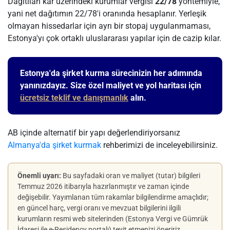
Dağıtılan kâr üzerindeki kurumlar vergisi
22/78
yöntemiyle,
yani net dağıtımın 22/78'i oranında hesaplanır. Yerleşik
olmayan hissedarlar için ayrı bir stopaj uygulanmaması,
Estonya'yı çok ortaklı uluslararası yapılar için de cazip kılar.
Estonya'da şirket kurma sürecinizin her adımında
yanınızdayız. Size özel maliyet ve yol haritası için
ücretsiz teklif ve danışmanlık
alın.
AB içinde alternatif bir yapı değerlendiriyorsanız
Almanya'da şirket kurmak
rehberimizi de inceleyebilirsiniz.
Önemli uyarı:
Bu sayfadaki oran ve maliyet (tutar) bilgileri
Temmuz 2026 itibarıyla hazırlanmıştır ve zaman içinde
değişebilir. Yayımlanan tüm rakamlar bilgilendirme amaçlıdır;
en güncel harç, vergi oranı ve mevzuat bilgilerini ilgili
kurumların resmi web sitelerinden (Estonya Vergi ve Gümrük
İdaresi ile e-Residency portalı) teyit etmenizi öneririz.