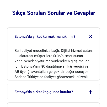
Sıkça Sorulan Sorular ve Cevaplar
+
Estonya'da şirket kurmak mantıklı mı?
Bu, faaliyet modelinize bağlı. Dijital hizmet satan,
uluslararası müşterilere ürün/hizmet sunan,
kârını yeniden yatırıma yönlendiren girişimciler
için Estonya'nın %0 dağıtılmayan kâr vergisi ve
AB üyeliği avantajları gerçek bir değer sunuyor.
Sadece Türkiye'de faaliyet gösterecek, düzenli
kâr dağıtımı yapacak bir işletme için ise ek
maliyet ve idari yük getirebilir; bu durumda fayda
+
Estonya'da şirket kaç günde kurulur?
daha sınırlı kalır.
E-Residency kartı elinize ulaştıktan sonra OÜ