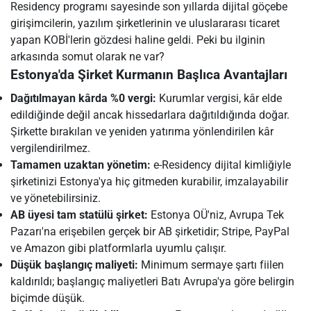
Residency programı sayesinde son yıllarda dijital göçebe
girişimcilerin, yazılım şirketlerinin ve uluslararası ticaret
yapan KOBİ'lerin gözdesi haline geldi. Peki bu ilginin
arkasında somut olarak ne var?
Estonya'da Şirket Kurmanın Başlıca Avantajları
Dağıtılmayan kârda %0 vergi:
Kurumlar vergisi, kâr elde
edildiğinde değil ancak hissedarlara dağıtıldığında doğar.
Şirkette bırakılan ve yeniden yatırıma yönlendirilen kâr
vergilendirilmez.
Tamamen uzaktan yönetim:
e-Residency dijital kimliğiyle
şirketinizi Estonya'ya hiç gitmeden kurabilir, imzalayabilir
ve yönetebilirsiniz.
AB üyesi tam statülü şirket:
Estonya OÜ'niz, Avrupa Tek
Pazarı'na erişebilen gerçek bir AB şirketidir; Stripe, PayPal
ve Amazon gibi platformlarla uyumlu çalışır.
Düşük başlangıç maliyeti:
Minimum sermaye şartı fiilen
kaldırıldı; başlangıç maliyetleri Batı Avrupa'ya göre belirgin
biçimde düşük.