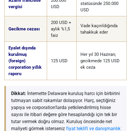
Azami franchise
200.000
statüsünde 250.000
vergisi
USD
USD
200 USD +
Vade kaçırıldığında
Gecikme cezası
aylık %1,5
tahakkuk eder
faiz
Eyalet dışında
kurulmuş
Her yıl 30 Haziran;
(foreign)
125 USD
gecikmede 125 USD
corporation yıllık
ek ceza
raporu
Dikkat:
İnternette Delaware kuruluş harcı için birbirini
tutmayan sabit rakamlar dolaşıyor. Harç, seçtiğiniz
yapıya ve corporation’larda yetkilendirilmiş hisse
sayısı ile itibari değere göre hesaplandığı için tek bir
tutar vermek doğru olmaz. Kuruluş öncesinde net
maliyeti görmek isterseniz
fiyat teklifi ve danışmanlık