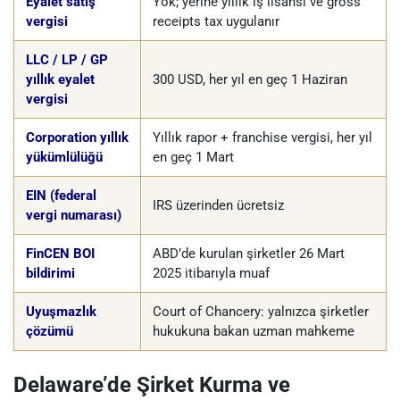
Eyalet satış
Yok; yerine yıllık iş lisansı ve gross
vergisi
receipts tax uygulanır
LLC / LP / GP
yıllık eyalet
300 USD, her yıl en geç 1 Haziran
vergisi
Corporation yıllık
Yıllık rapor + franchise vergisi, her yıl
yükümlülüğü
en geç 1 Mart
EIN (federal
IRS üzerinden ücretsiz
vergi numarası)
FinCEN BOI
ABD’de kurulan şirketler 26 Mart
bildirimi
2025 itibarıyla muaf
Uyuşmazlık
Court of Chancery: yalnızca şirketler
çözümü
hukukuna bakan uzman mahkeme
Delaware’de Şirket Kurma ve