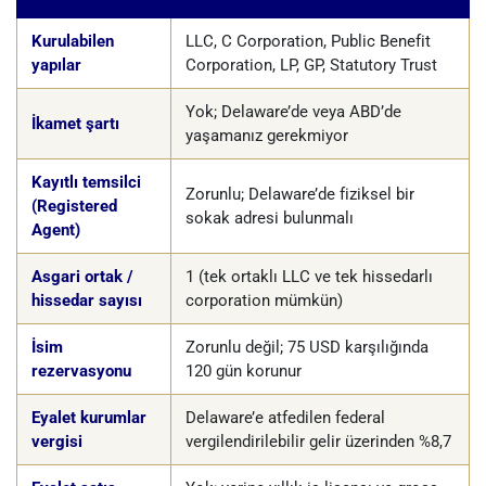
Kurulabilen
LLC, C Corporation, Public Benefit
yapılar
Corporation, LP, GP, Statutory Trust
Yok; Delaware’de veya ABD’de
İkamet şartı
yaşamanız gerekmiyor
Kayıtlı temsilci
Zorunlu; Delaware’de fiziksel bir
(Registered
sokak adresi bulunmalı
Agent)
Asgari ortak /
1 (tek ortaklı LLC ve tek hissedarlı
hissedar sayısı
corporation mümkün)
İsim
Zorunlu değil; 75 USD karşılığında
rezervasyonu
120 gün korunur
Eyalet kurumlar
Delaware’e atfedilen federal
vergisi
vergilendirilebilir gelir üzerinden %8,7