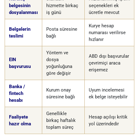
belgesinin
hizmette birkaç
seçenekleri ek
dosyalanması
iş günü
ücretle mevcut
Kurye hesap
Belgelerin
Posta süresine
numarası verilirse
teslimi
bağlı
hızlanır
Yöntem ve
ABD dışı başvurular
EIN
dosya
çevrimiçi araca
başvurusu
yoğunluğuna
erişemez
göre değişir
Banka /
Kurum onay
Uyum incelemesi
fintech
süresine bağlı
ek belge isteyebilir
hesabı
Genellikle
Faaliyete
Hesap açılışı kritik
birkaç haftalık
hazır olma
yol üzerindedir
toplam süreç