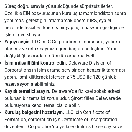
Süreç doğru sırayla yürütüldüğünde sürprizsiz ilerler.
Özellikle EIN başvurusunun kuruluş tamamlandıktan sonra
yapılması gerektiğini atlamamak önemli; IRS, eyalet
nezdinde tescil edilmemiş bir yapı için başvuru geldiğinde
işlemi geciktiriyor.
Yapıyı seçin.
LLC mi C Corporation mı sorusunu, yatırım
planınız ve ortak sayınıza göre baştan netleştirin. Yapı
değişikliği sonradan mümkün ama maliyetli.
İsim müsaitliğini kontrol edin.
Delaware Division of
Corporations’ın isim arama servisinden benzerlik taraması
yapın. İsmi kilitlemek isterseniz 75 USD ile 120 günlük
rezervasyon alabilirsiniz.
Kayıtlı temsilci atayın.
Delaware’de fiziksel sokak adresi
bulunan bir temsilci zorunludur. Şirket fiilen Delaware’de
bulunuyorsa kendi temsilcisi olabilir.
Kuruluş belgesini hazırlayın.
LLC için Certificate of
Formation, corporation için Certificate of Incorporation
düzenlenir. Corporation’da yetkilendirilmiş hisse sayısı ve