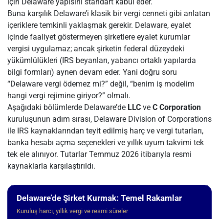
için Delaware yapısını standart kabul eder.
Buna karşılık Delaware’i klasik bir vergi cenneti gibi anlatan
içeriklere temkinli yaklaşmak gerekir. Delaware, eyalet
içinde faaliyet göstermeyen şirketlere eyalet kurumlar
vergisi uygulamaz; ancak şirketin federal düzeydeki
yükümlülükleri (IRS beyanları, yabancı ortaklı yapılarda
bilgi formları) aynen devam eder. Yani doğru soru
“Delaware vergi ödemez mi?” değil, “benim iş modelim
hangi vergi rejimine giriyor?” olmalı.
Aşağıdaki bölümlerde Delaware’de
LLC
ve
C Corporation
kuruluşunun adım sırası, Delaware Division of Corporations
ile IRS kaynaklarından teyit edilmiş harç ve vergi tutarları,
banka hesabı açma seçenekleri ve yıllık uyum takvimi tek
tek ele alınıyor. Tutarlar Temmuz 2026 itibarıyla resmi
kaynaklarla karşılaştırıldı.
Delaware’de Şirket Kurmak: Temel Rakamlar
Kuruluş harcı, yıllık vergi ve resmi süreler