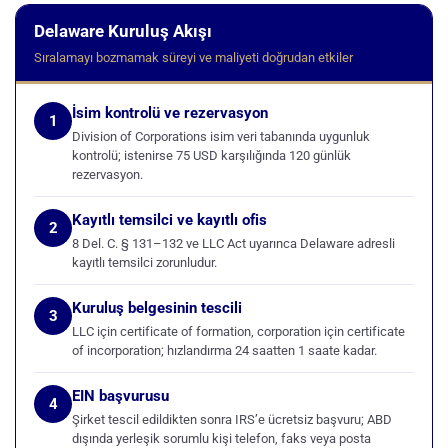
Delaware Kuruluş Akışı
Sıralamayı bozmamak süreyi ve maliyeti doğrudan etkiler
İsim kontrolü ve rezervasyon
1
Division of Corporations isim veri tabanında uygunluk
kontrolü; istenirse 75 USD karşılığında 120 günlük
rezervasyon.
Kayıtlı temsilci ve kayıtlı ofis
2
8 Del. C. § 131–132 ve LLC Act uyarınca Delaware adresli
kayıtlı temsilci zorunludur.
Kuruluş belgesinin tescili
3
LLC için certificate of formation, corporation için certificate
of incorporation; hızlandırma 24 saatten 1 saate kadar.
EIN başvurusu
4
Şirket tescil edildikten sonra IRS’e ücretsiz başvuru; ABD
dışında yerleşik sorumlu kişi telefon, faks veya posta