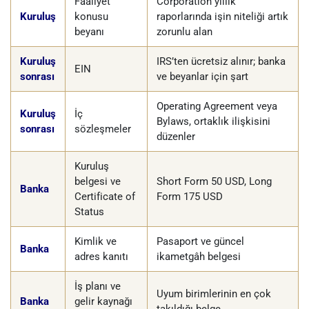
Faaliyet
Corporation yıllık
Kuruluş
konusu
raporlarında işin niteliği artık
beyanı
zorunlu alan
Kuruluş
IRS’ten ücretsiz alınır; banka
EIN
sonrası
ve beyanlar için şart
Operating Agreement veya
Kuruluş
İç
Bylaws, ortaklık ilişkisini
sonrası
sözleşmeler
düzenler
Kuruluş
belgesi ve
Short Form 50 USD, Long
Banka
Certificate of
Form 175 USD
Status
Kimlik ve
Pasaport ve güncel
Banka
adres kanıtı
ikametgâh belgesi
İş planı ve
Uyum birimlerinin en çok
Banka
gelir kaynağı