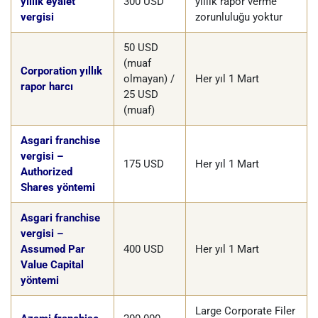
yıllık eyalet
300 USD
yıllık rapor verme
vergisi
zorunluluğu yoktur
50 USD
(muaf
Corporation yıllık
olmayan) /
Her yıl 1 Mart
rapor harcı
25 USD
(muaf)
Asgari franchise
vergisi –
175 USD
Her yıl 1 Mart
Authorized
Shares yöntemi
Asgari franchise
vergisi –
Assumed Par
400 USD
Her yıl 1 Mart
Value Capital
yöntemi
Large Corporate Filer