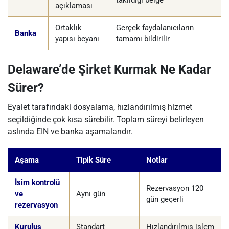
takıldığı belge
açıklaması
Ortaklık
Gerçek faydalanıcıların
Banka
yapısı beyanı
tamamı bildirilir
Delaware’de Şirket Kurmak Ne Kadar
Sürer?
Eyalet tarafındaki dosyalama, hızlandırılmış hizmet
seçildiğinde çok kısa sürebilir. Toplam süreyi belirleyen
aslında EIN ve banka aşamalarıdır.
Aşama
Tipik Süre
Notlar
İsim kontrolü
Rezervasyon 120
ve
Aynı gün
gün geçerli
rezervasyon
Kuruluş
Standart
Hızlandırılmış işlem