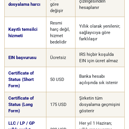
çizelgesinden
dosyalama harcı
göre
hesaplanır
değişir
Resmi
Yıllık olarak yenilenir;
Kayıtlı temsilci
harç değil,
sağlayıcıya göre
hizmeti
hizmet
farklılaşır
bedelidir
IRS hiçbir koşulda
EIN başvurusu
Ücretsiz
EIN için ücret almaz
Certificate of
Banka hesabı
Status (Short
50 USD
açılışında sık istenir
Form)
Certificate of
Şirketin tüm
Status (Long
175 USD
dosyalama geçmişini
Form)
gösterir
LLC / LP / GP
Her yıl 1 Haziran;