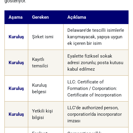
gösteriyor.
Aşama
Gereken
Açıklama
Delaware’de tescilli isimlerle
Kuruluş
Şirket ismi
karışmayacak, yapıya uygun
ek içeren bir isim
Eyalette fiziksel sokak
Kayıtlı
Kuruluş
adresi zorunlu; posta kutusu
temsilci
kabul edilmez
LLC: Certificate of
Kuruluş
Kuruluş
Formation / Corporation:
belgesi
Certificate of Incorporation
LLC’de authorized person,
Yetkili kişi
Kuruluş
corporation’da incorporator
bilgisi
imzası