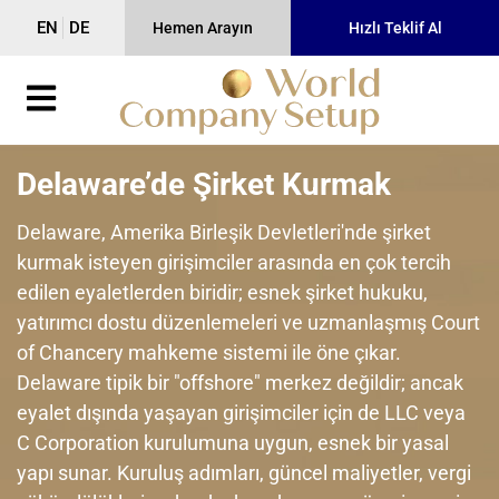
EN
DE
Hemen Arayın
Hızlı Teklif Al
Delaware’de Şirket Kurmak
Delaware, Amerika Birleşik Devletleri'nde şirket
kurmak isteyen girişimciler arasında en çok tercih
edilen eyaletlerden biridir; esnek şirket hukuku,
yatırımcı dostu düzenlemeleri ve uzmanlaşmış Court
of Chancery mahkeme sistemi ile öne çıkar.
Delaware tipik bir "offshore" merkez değildir; ancak
eyalet dışında yaşayan girişimciler için de LLC veya
C Corporation kurulumuna uygun, esnek bir yasal
yapı sunar. Kuruluş adımları, güncel maliyetler, vergi