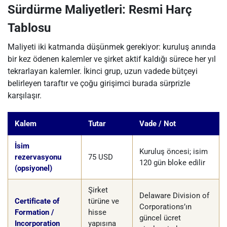
Sürdürme Maliyetleri: Resmi Harç
Tablosu
Maliyeti iki katmanda düşünmek gerekiyor: kuruluş anında
bir kez ödenen kalemler ve şirket aktif kaldığı sürece her yıl
tekrarlayan kalemler. İkinci grup, uzun vadede bütçeyi
belirleyen taraftır ve çoğu girişimci burada sürprizle
karşılaşır.
Kalem
Tutar
Vade / Not
İsim
Kuruluş öncesi; isim
rezervasyonu
75 USD
120 gün bloke edilir
(opsiyonel)
Şirket
Delaware Division of
Certificate of
türüne ve
Corporations’ın
Formation /
hisse
güncel ücret
Incorporation
yapısına