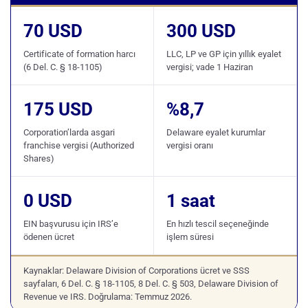
70 USD
300 USD
Certificate of formation harcı
LLC, LP ve GP için yıllık eyalet
(6 Del. C. § 18-1105)
vergisi; vade 1 Haziran
175 USD
%8,7
Corporation’larda asgari
Delaware eyalet kurumlar
franchise vergisi (Authorized
vergisi oranı
Shares)
0 USD
1 saat
EIN başvurusu için IRS’e
En hızlı tescil seçeneğinde
ödenen ücret
işlem süresi
Kaynaklar: Delaware Division of Corporations ücret ve SSS
sayfaları, 6 Del. C. § 18-1105, 8 Del. C. § 503, Delaware Division of
Revenue ve IRS. Doğrulama: Temmuz 2026.