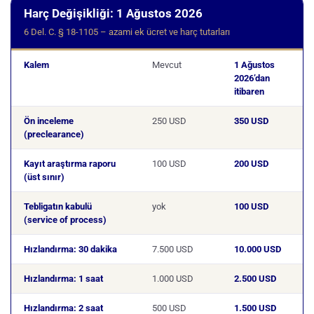
Harç Değişikliği: 1 Ağustos 2026
6 Del. C. § 18-1105 – azami ek ücret ve harç tutarları
Kalem
Mevcut
1 Ağustos
2026’dan
itibaren
Ön inceleme
250 USD
350 USD
(preclearance)
Kayıt araştırma raporu
100 USD
200 USD
(üst sınır)
Tebligatın kabulü
yok
100 USD
(service of process)
Hızlandırma: 30 dakika
7.500 USD
10.000 USD
Hızlandırma: 1 saat
1.000 USD
2.500 USD
Hızlandırma: 2 saat
500 USD
1.500 USD