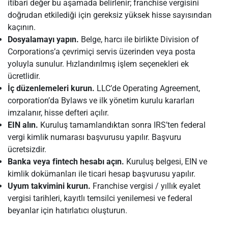
itibari değer bu aşamada belirlenir; franchise vergisini
doğrudan etkilediği için gereksiz yüksek hisse sayısından
kaçının.
Dosyalamayı yapın.
Belge, harcı ile birlikte Division of
Corporations’a çevrimiçi servis üzerinden veya posta
yoluyla sunulur. Hızlandırılmış işlem seçenekleri ek
ücretlidir.
İç düzenlemeleri kurun.
LLC’de Operating Agreement,
corporation’da Bylaws ve ilk yönetim kurulu kararları
imzalanır, hisse defteri açılır.
EIN alın.
Kuruluş tamamlandıktan sonra IRS’ten federal
vergi kimlik numarası başvurusu yapılır. Başvuru
ücretsizdir.
Banka veya fintech hesabı açın.
Kuruluş belgesi, EIN ve
kimlik dokümanları ile ticari hesap başvurusu yapılır.
Uyum takvimini kurun.
Franchise vergisi / yıllık eyalet
vergisi tarihleri, kayıtlı temsilci yenilemesi ve federal
beyanlar için hatırlatıcı oluşturun.