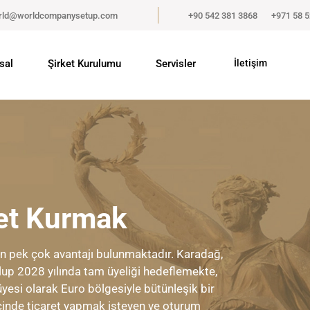
rld@worldcompanysetup.com
+90 542 381 3868
+971 58 
sal
Şirket Kurulumu
Servisler
İletişim
ket Kurmak
in pek çok avantajı bulunmaktadır. Karadağ,
lup 2028 yılında tam üyeliği hedeflemekte,
yesi olarak Euro bölgesiyle bütünleşik bir
 içinde ticaret yapmak isteyen ve oturum