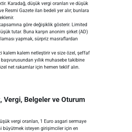
ktir. Karadağ, düşük vergi oranları ve düşük
ve Resmi Gazete ilan bedeli yer alır; bunlara
klenir.
apsamına göre değişiklik gösterir. Limited
düşük tutar. Buna karşın anonim şirket (AD)
lanlaması yapmak, sürpriz masraflardan
kalem kalem netleştirir ve size özel, şeffaf
ni başvurusundan yıllık muhasebe takibine
el net rakamlar için hemen teklif alın.
 Vergi, Belgeler ve Oturum
şük vergi oranları, 1 Euro asgari sermaye
ni büyütmek isteyen girişimciler için en