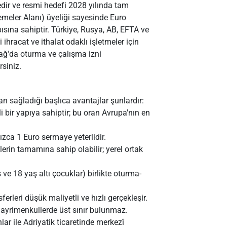
dir ve resmi hedefi 2028 yılında tam
emeler Alanı) üyeliği sayesinde Euro
pısına sahiptir. Türkiye, Rusya, AB, EFTA ve
 ihracat ve ithalat odaklı işletmeler için
adağ'da oturma ve çalışma izni
siniz.
 sağladığı başlıca avantajlar şunlardır:
bir yapıya sahiptir; bu oran Avrupa'nın en
zca 1 Euro sermaye yeterlidir.
erin tamamına sahip olabilir; yerel ortak
eş ve 18 yaş altı çocuklar) birlikte oturma-
erleri düşük maliyetli ve hızlı gerçekleşir.
 gayrimenkullerde üst sınır bulunmaz.
r ile Adriyatik ticaretinde merkezî