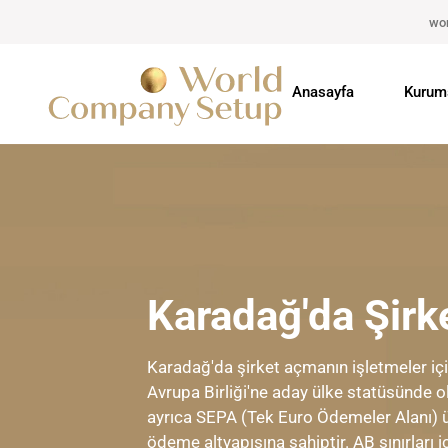
wo
Anasayfa
Kurum
Karadağ'da Şir
Karadağ'da şirket açmanın işletmeler iç
Avrupa Birliği'ne aday ülke statüsünde o
ayrıca SEPA (Tek Euro Ödemeler Alanı) ü
ödeme altyapısına sahiptir. AB sınırları