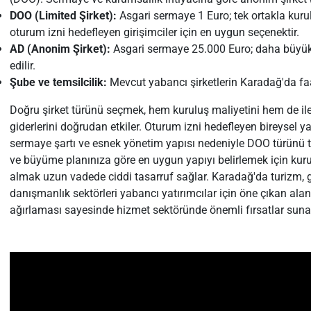
DOO (Limited Şirket):
Asgari sermaye 1 Euro; tek ortakla kurula
oturum izni hedefleyen girişimciler için en uygun seçenektir.
AD (Anonim Şirket):
Asgari sermaye 25.000 Euro; daha büyük ö
edilir.
Şube ve temsilcilik:
Mevcut yabancı şirketlerin Karadağ'da faa
Doğru şirket türünü seçmek, hem kuruluş maliyetini hem de il
giderlerini doğrudan etkiler. Oturum izni hedefleyen bireysel 
sermaye şartı ve esnek yönetim yapısı nedeniyle DOO türünü ter
ve büyüme planınıza göre en uygun yapıyı belirlemek için ku
almak uzun vadede ciddi tasarruf sağlar. Karadağ'da turizm, ga
danışmanlık sektörleri yabancı yatırımcılar için öne çıkan alanla
ağırlaması sayesinde hizmet sektöründe önemli fırsatlar suna