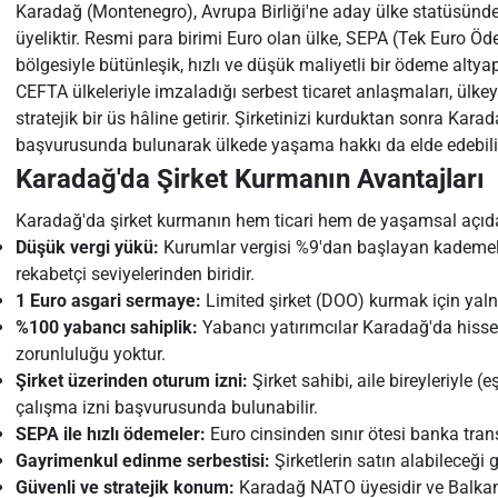
Karadağ (Montenegro), Avrupa Birliği'ne aday ülke statüsünde
üyeliktir. Resmi para birimi Euro olan ülke, SEPA (Tek Euro Öd
bölgesiyle bütünleşik, hızlı ve düşük maliyetli bir ödeme altya
CEFTA ülkeleriyle imzaladığı serbest ticaret anlaşmaları, ülkeyi
stratejik bir üs hâline getirir. Şirketinizi kurduktan sonra Kar
başvurusunda bulunarak ülkede yaşama hakkı da elde edebilir
Karadağ'da Şirket Kurmanın Avantajları
Karadağ'da şirket kurmanın hem ticari hem de yaşamsal açıdan
Düşük vergi yükü:
Kurumlar vergisi %9'dan başlayan kademeli 
rekabetçi seviyelerinden biridir.
1 Euro asgari sermaye:
Limited şirket (DOO) kurmak için yalnı
%100 yabancı sahiplik:
Yabancı yatırımcılar Karadağ'da hissel
zorunluluğu yoktur.
Şirket üzerinden oturum izni:
Şirket sahibi, aile bireyleriyle (
çalışma izni başvurusunda bulunabilir.
SEPA ile hızlı ödemeler:
Euro cinsinden sınır ötesi banka transf
Gayrimenkul edinme serbestisi:
Şirketlerin satın alabileceği
Güvenli ve stratejik konum:
Karadağ NATO üyesidir ve Balkanla