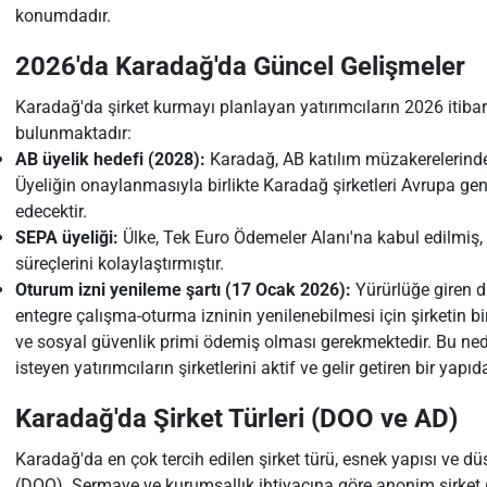
konumdadır.
2026'da Karadağ'da Güncel Gelişmeler
Karadağ'da şirket kurmayı planlayan yatırımcıların 2026 itiba
bulunmaktadır:
AB üyelik hedefi (2028):
Karadağ, AB katılım müzakerelerinde e
Üyeliğin onaylanmasıyla birlikte Karadağ şirketleri Avrupa ge
edecektir.
SEPA üyeliği:
Ülke, Tek Euro Ödemeler Alanı'na kabul edilmiş
süreçlerini kolaylaştırmıştır.
Oturum izni yenileme şartı (17 Ocak 2026):
Yürürlüğe giren d
entegre çalışma-oturma izninin yenilenebilmesi için şirketin bi
ve sosyal güvenlik primi ödemiş olması gerekmektedir. Bu n
isteyen yatırımcıların şirketlerini aktif ve gelir getiren bir y
Karadağ'da Şirket Türleri (DOO ve AD)
Karadağ'da en çok tercih edilen şirket türü, esnek yapısı ve dü
(DOO). Sermaye ve kurumsallık ihtiyacına göre anonim şirket (