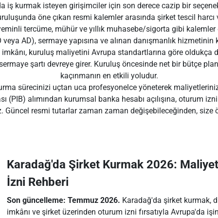
 iş kurmak isteyen girişimciler için son derece cazip bir seçene
kuruluşunda öne çıkan resmi kalemler arasında şirket tescil harcı 
 yeminli tercüme, mühür ve yıllık muhasebe/sigorta gibi kalemler e
O veya AD), sermaye yapısına ve alınan danışmanlık hizmetinin k
e imkânı, kuruluş maliyetini Avrupa standartlarına göre oldukça 
 sermaye şartı devreye girer. Kuruluş öncesinde net bir bütçe p
kaçınmanın en etkili yoludur.
a sürecinizi uçtan uca profesyonelce yöneterek maliyetlerinizi 
arası (PIB) alımından kurumsal banka hesabı açılışına, oturum iz
. Güncel resmi tutarlar zaman zaman değişebileceğinden, size öz
Karadağ'da Şirket Kurmak 2026: Maliyet,
İzni Rehberi
Son güncelleme: Temmuz 2026.
Karadağ'da şirket kurmak, dü
imkânı ve şirket üzerinden oturum izni fırsatıyla Avrupa'da işi