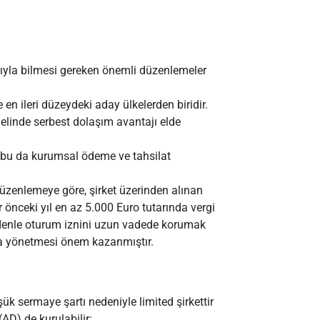
rıyla bilmesi gereken önemli düzenlemeler
n ileri düzeydeki aday ülkelerden biridir.
nelinde serbest dolaşım avantajı elde
, bu da kurumsal ödeme ve tahsilat
üzenlemeye göre, şirket üzerinden alınan
r önceki yıl en az 5.000 Euro tutarında vergi
edenle oturum iznini uzun vadede korumak
apıda yönetmesi önem kazanmıştır.
şük sermaye şartı nedeniyle limited şirkettir
AD) de kurulabilir: