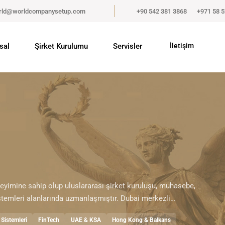
rld@worldcompanysetup.com
+90 542 381 3868
+971 58 
sal
Şirket Kurulumu
Servisler
İletişim
neyimine sahip olup uluslararası şirket kuruluşu, muhasebe,
stemleri alanlarında uzmanlaşmıştır. Dubai merkezli…
Sistemleri
FinTech
UAE & KSA
Hong Kong & Balkans