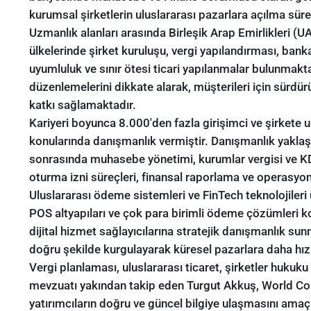
kurumsal şirketlerin uluslararası pazarlara açılma sür
Uzmanlık alanları arasında Birleşik Arap Emirlikleri (
ülkelerinde şirket kuruluşu, vergi yapılandırması, banka
uyumluluk ve sınır ötesi ticari yapılanmalar bulunmaktad
düzenlemelerini dikkate alarak, müşterileri için sürdü
katkı sağlamaktadır.
Kariyeri boyunca 8.000'den fazla girişimci ve şirkete u
konularında danışmanlık vermiştir. Danışmanlık yaklaşım
sonrasında muhasebe yönetimi, kurumlar vergisi ve KDV
oturma izni süreçleri, finansal raporlama ve operasyon
Uluslararası ödeme sistemleri ve FinTech teknolojileri
POS altyapıları ve çok para birimli ödeme çözümleri kon
dijital hizmet sağlayıcılarına stratejik danışmanlık sunm
doğru şekilde kurgulayarak küresel pazarlara daha hızl
Vergi planlaması, uluslararası ticaret, şirketler hukuk
mevzuatı yakından takip eden Turgut Akkuş, World Com
yatırımcıların doğru ve güncel bilgiye ulaşmasını amaçla