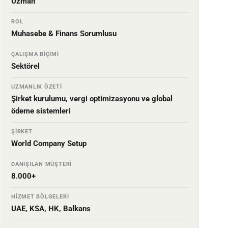
Uzman
ROL
Muhasebe & Finans Sorumlusu
ÇALIŞMA BIÇIMI
Sektörel
UZMANLIK ÖZETI
Şirket kurulumu, vergi optimizasyonu ve global
ödeme sistemleri
ŞIRKET
World Company Setup
DANIŞILAN MÜŞTERI
8.000+
HIZMET BÖLGELERI
UAE, KSA, HK, Balkans