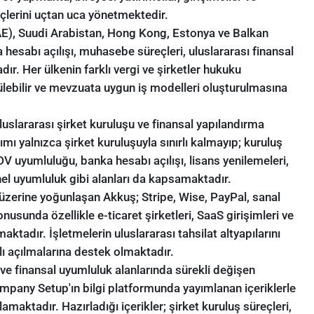
eçlerini uçtan uca yönetmektedir.
UAE), Suudi Arabistan, Hong Kong, Estonya ve Balkan
 hesabı açılışı, muhasebe süreçleri, uluslararası finansal
ır. Her ülkenin farklı vergi ve şirketler hukuku
rülebilir ve mevzuata uygun iş modelleri oluşturulmasına
luslararası şirket kuruluşu ve finansal yapılandırma
ı yalnızca şirket kuruluşuyla sınırlı kalmayıp; kuruluş
 uyumluluğu, banka hesabı açılışı, lisans yenilemeleri,
el uyumluluk gibi alanları da kapsamaktadır.
 üzerine yoğunlaşan Akkuş; Stripe, Wise, PayPal, sanal
usunda özellikle e-ticaret şirketleri, SaaS girişimleri ve
aktadır. İşletmelerin uluslararası tahsilat altyapılarını
ı açılmalarına destek olmaktadır.
u ve finansal uyumluluk alanlarında sürekli değişen
pany Setup'ın bilgi platformunda yayımlanan içeriklerle
maktadır. Hazırladığı içerikler; şirket kuruluş süreçleri,