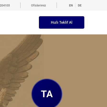
5204103
Ofislerimiz
EN
DE
Hızlı Teklif Al
TA