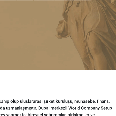
sahip olup uluslararası şirket kuruluşu, muhasebe, finans,
rında uzmanlaşmıştır. Dubai merkezli World Company Setup
yapmakta; bireysel yatırımcılar, girişimciler ve