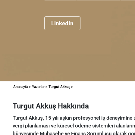
LinkedIn
Anasayfa >
Yazarlar >
Turgut Akkuş >
Turgut Akkuş Hakkında
Turgut Akkuş, 15 yılı aşkın profesyonel iş deneyimine 
vergi planlaması ve küresel ödeme sistemleri alanla
bünyesinde Muhasebe ve Finans Sorumlusu olarak görev 