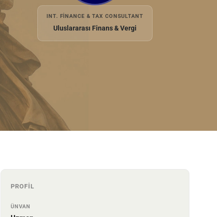
INT. FINANCE & TAX CONSULTANT
Uluslararası Finans & Vergi
PROFIL
ÜNVAN