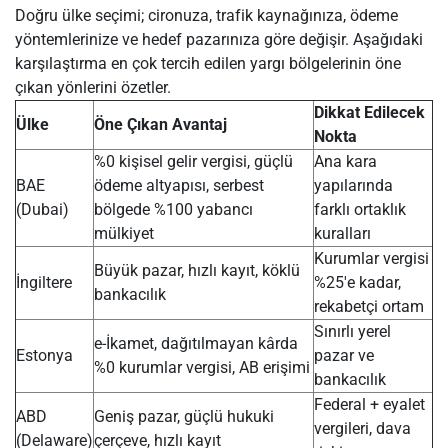
Doğru ülke seçimi; cironuza, trafik kaynağınıza, ödeme
yöntemlerinize ve hedef pazarınıza göre değişir. Aşağıdaki
karşılaştırma en çok tercih edilen yargı bölgelerinin öne
çıkan yönlerini özetler.
Dikkat Edilecek
Ülke
Öne Çıkan Avantaj
Nokta
%0 kişisel gelir vergisi, güçlü
Ana kara
BAE
ödeme altyapısı, serbest
yapılarında
(Dubai)
bölgede %100 yabancı
farklı ortaklık
mülkiyet
kuralları
Kurumlar vergisi
Büyük pazar, hızlı kayıt, köklü
İngiltere
%25'e kadar,
bankacılık
rekabetçi ortam
Sınırlı yerel
e-İkamet, dağıtılmayan kârda
Estonya
pazar ve
%0 kurumlar vergisi, AB erişimi
bankacılık
Federal + eyalet
ABD
Geniş pazar, güçlü hukuki
vergileri, dava
(Delaware)
çerçeve, hızlı kayıt