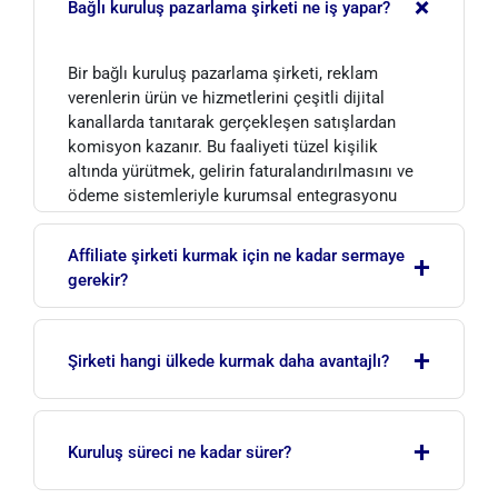
+
Bağlı kuruluş pazarlama şirketi ne iş yapar?
Bir bağlı kuruluş pazarlama şirketi, reklam
verenlerin ürün ve hizmetlerini çeşitli dijital
kanallarda tanıtarak gerçekleşen satışlardan
komisyon kazanır. Bu faaliyeti tüzel kişilik
altında yürütmek, gelirin faturalandırılmasını ve
ödeme sistemleriyle kurumsal entegrasyonu
sağlar.
Affiliate şirketi kurmak için ne kadar sermaye
+
gerekir?
Sermaye şartı seçilen ülkeye göre değişir.
+
Örneğin Estonya asgari sermaye zorunluluğu
Şirketi hangi ülkede kurmak daha avantajlı?
getirmezken bazı yargı bölgelerinde belirli bir
tutar istenebilir. Doğru yapı, cironuz ve iş
Tek bir doğru cevap yoktur. BAE düşük vergi ve
modeliniz analiz edilerek belirlenir.
+
güçlü ödeme altyapısı, Estonya AB erişimi ve
Kuruluş süreci ne kadar sürer?
dijital yönetim, İngiltere ise büyük pazar sunar.