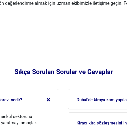
r ön değerlendirme almak için uzman ekibimizle iletişime geçin.
Sıkça Sorulan Sorular ve Cevaplar
+
örevi nedir?
Dubai'de kiraya zam yapılab
menkul sektörünü
Evet, ancak bu artışlar RER
ı yaratmayı amaçlar.
yapılabilir. Dubai Kira Yasa
Kiracı kira sözleşmesini ih