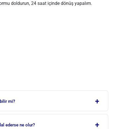
 Formu doldurun, 24 saat içinde dönüş yapalım.
+
ilir mi?
A'nın belirlediği oranlar ve kurallar çerçevesinde
+
sı, kira artışlarını sınırlandırarak hem kiracıyı hem de
lal ederse ne olur?