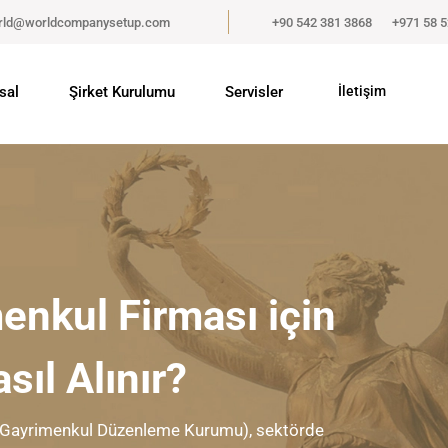
rld@worldcompanysetup.com
+90 542 381 3868
+971 58 
sal
Şirket Kurulumu
Servisler
İletişim
enkul Firması için
ıl Alınır?
 Gayrimenkul Düzenleme Kurumu), sektörde