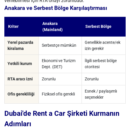
verilebilmesi için RTA onayı zorunludur.
Anakara ve Serbest Bölge Karşılaştırması
Anakara
Kriter
Serbest Bölge
(Mainland)
Yerel pazarda
Genellikle acente/ek
Serbestçe mümkün
kiralama
izin gerekir
Ekonomi ve Turizm
İlgili serbest bölge
Yetkili kurum
Dept. (DET)
otoritesi
RTA aracı izni
Zorunlu
Zorunlu
Esnek / paylaşımlı
Ofis gerekliliği
Fiziksel ofis gerekli
seçenekler
Dubai'de Rent a Car Şirketi Kurmanın
Adımları