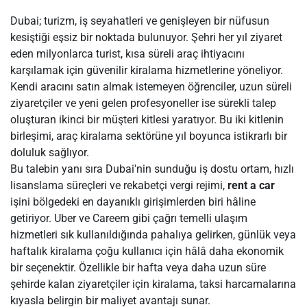
Dubai; turizm, iş seyahatleri ve genişleyen bir nüfusun
kesiştiği eşsiz bir noktada bulunuyor. Şehri her yıl ziyaret
eden milyonlarca turist, kısa süreli araç ihtiyacını
karşılamak için güvenilir kiralama hizmetlerine yöneliyor.
Kendi aracını satın almak istemeyen öğrenciler, uzun süreli
ziyaretçiler ve yeni gelen profesyoneller ise sürekli talep
oluşturan ikinci bir müşteri kitlesi yaratıyor. Bu iki kitlenin
birleşimi, araç kiralama sektörüne yıl boyunca istikrarlı bir
doluluk sağlıyor.
Bu talebin yanı sıra Dubai'nin sunduğu iş dostu ortam, hızlı
lisanslama süreçleri ve rekabetçi vergi rejimi,
rent a car
işini bölgedeki en dayanıklı girişimlerden biri hâline
getiriyor. Uber ve Careem gibi çağrı temelli ulaşım
hizmetleri sık kullanıldığında pahalıya gelirken, günlük veya
haftalık kiralama çoğu kullanıcı için hâlâ daha ekonomik
bir seçenektir. Özellikle bir hafta veya daha uzun süre
şehirde kalan ziyaretçiler için kiralama, taksi harcamalarına
kıyasla belirgin bir maliyet avantajı sunar.