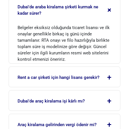
Dubai'de araba kiralama şirketi kurmak ne
+
kadar sürer?
Belgeler eksiksiz olduğunda ticaret lisansı ve ilk
onaylar genellikle birkaç iş günü içinde
tamamlanır. RTA onayı ve filo hazırlığıyla birlikte
toplam süre iş modelinize göre değişir. Güncel
süreler için ilgili kurumların resmi web sitelerini
kontrol etmenizi öneririz.
+
Rent a car şirketi için hangi lisans gerekir?
Araç kiralama faaliyeti genellikle anakara
+
(mainland) ticaret lisansıyla yürütülür ve Dubai
Dubai'de araç kiralama işi kârlı mı?
Yol ve Ulaşım Kurumu (RTA) onayı zorunludur.
Gerektiğinde Dubai Belediyesi onayı da alınır.
Yüksek turist hacmi ve sürekli mobilite talebi
+
nedeniyle sektör güçlü bir potansiyele sahiptir.
Araç kiralama gelirinden vergi ödenir mi?