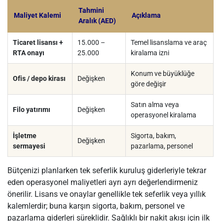
Tahmini
Maliyet Kalemi
Açıklama
Aralık (AED)
Ticaret lisansı +
15.000 –
Temel lisanslama ve araç
RTA onayı
25.000
kiralama izni
Konum ve büyüklüğe
Ofis / depo kirası
Değişken
göre değişir
Satın alma veya
Filo yatırımı
Değişken
operasyonel kiralama
İşletme
Sigorta, bakım,
Değişken
sermayesi
pazarlama, personel
Bütçenizi planlarken tek seferlik kuruluş giderleriyle tekrar
eden operasyonel maliyetleri ayrı ayrı değerlendirmeniz
önerilir. Lisans ve onaylar genellikle tek seferlik veya yıllık
kalemlerdir; buna karşın sigorta, bakım, personel ve
pazarlama giderleri süreklidir. Sağlıklı bir nakit akışı için ilk