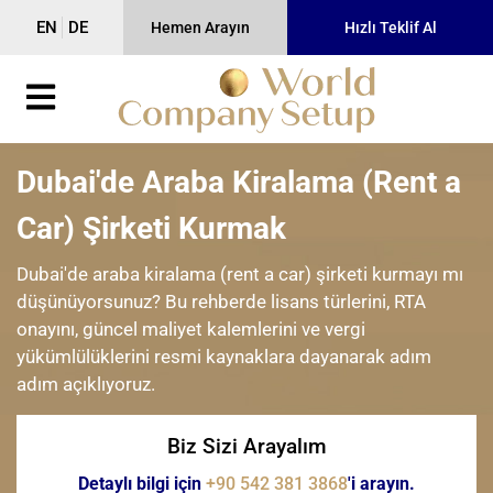
EN
DE
Hemen Arayın
Hızlı Teklif Al
Dubai'de Araba Kiralama (Rent a
Car) Şirketi Kurmak
Dubai'de araba kiralama (rent a car) şirketi kurmayı mı
düşünüyorsunuz? Bu rehberde lisans türlerini, RTA
onayını, güncel maliyet kalemlerini ve vergi
yükümlülüklerini resmi kaynaklara dayanarak adım
adım açıklıyoruz.
Biz Sizi Arayalım
Detaylı bilgi için
+90 542 381 3868
'i arayın.