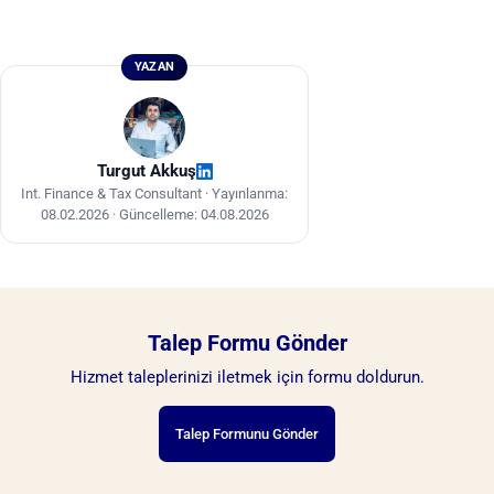
Maliyet; faaliyet türü, tesis büyüklüğü, seçilen
planlanmalıdır.
serbest bölge/anakara, makine yatırımı ve
personel sayısına göre değişir. Güncel ve projeye
YAZAN
özel döküm için resmî kaynaklardan doğrulama
ve danışmanlık önerilir.
Turgut Akkuş
Int. Finance & Tax Consultant ·
Yayınlanma:
08.02.2026
·
Güncelleme: 04.08.2026
Talep Formu Gönder
Hizmet taleplerinizi iletmek için formu doldurun.
Talep Formunu Gönder