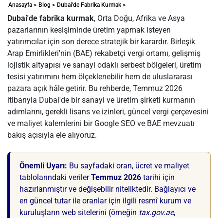
Anasayfa >
Blog >
Dubai'de Fabrika Kurmak >
Dubai'de fabrika kurmak
, Orta Doğu, Afrika ve Asya
pazarlarının kesişiminde üretim yapmak isteyen
yatırımcılar için son derece stratejik bir karardır. Birleşik
Arap Emirlikleri'nin (BAE) rekabetçi vergi ortamı, gelişmiş
lojistik altyapısı ve sanayi odaklı serbest bölgeleri, üretim
tesisi yatırımını hem ölçeklenebilir hem de uluslararası
pazara açık hâle getirir. Bu rehberde, Temmuz 2026
itibarıyla Dubai'de bir sanayi ve üretim şirketi kurmanın
adımlarını, gerekli lisans ve izinleri, güncel vergi çerçevesini
ve maliyet kalemlerini bir Google SEO ve BAE mevzuatı
bakış açısıyla ele alıyoruz.
Önemli Uyarı:
Bu sayfadaki oran, ücret ve maliyet
tablolarındaki veriler
Temmuz 2026
tarihi için
hazırlanmıştır ve değişebilir niteliktedir. Bağlayıcı ve
en güncel tutar ile oranlar için ilgili resmî kurum ve
kuruluşların web sitelerini (örneğin
tax.gov.ae
,