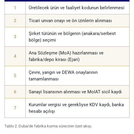
1
Üretilecek ürün ve faaliyet kodunun belirlenmesi
2
Ticari unvan onayı ve ön izinlerin alınması
Şirket türünün ve bölgenin (anakara/serbest
3
bölge) seçimi
Ana Sözleşme (MoA) hazırlanması ve
4
fabrika/depo kirası (Ejari)
Çevre, yangın ve DEWA onaylarının
5
tamamlanması
6
Sanayi lisansının alınması ve MoIAT sicil kaydı
Kurumlar vergisi ve gerekliyse KDV kaydı, banka
7
hesabı açılışı
Tablo 2: Dubai'de fabrika kurma sürecinin özet akışı.