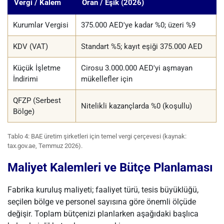
Vergi / Kalem
Oran / Eşik (2026)
Kurumlar Vergisi
375.000 AED'ye kadar %0; üzeri %9
KDV (VAT)
Standart %5; kayıt eşiği 375.000 AED
Küçük İşletme
Cirosu 3.000.000 AED'yi aşmayan
İndirimi
mükellefler için
QFZP (Serbest
Nitelikli kazançlarda %0 (koşullu)
Bölge)
Tablo 4: BAE üretim şirketleri için temel vergi çerçevesi (kaynak:
tax.gov.ae, Temmuz 2026).
Maliyet Kalemleri ve Bütçe Planlaması
Fabrika kuruluş maliyeti; faaliyet türü, tesis büyüklüğü,
seçilen bölge ve personel sayısına göre önemli ölçüde
değişir. Toplam bütçenizi planlarken aşağıdaki başlıca