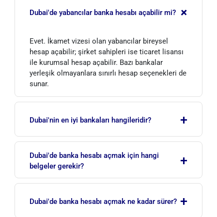
+
Dubai'de yabancılar banka hesabı açabilir mi?
Evet. İkamet vizesi olan yabancılar bireysel
hesap açabilir; şirket sahipleri ise ticaret lisansı
ile kurumsal hesap açabilir. Bazı bankalar
yerleşik olmayanlara sınırlı hesap seçenekleri de
sunar.
+
Dubai'nin en iyi bankaları hangileridir?
Emirates NBD, First Abu Dhabi Bank (FAB),
Dubai'de banka hesabı açmak için hangi
+
ADCB, Mashreq, Dubai Islamic Bank ve
belgeler gerekir?
RAKBANK, Dubai'de en çok tercih edilen ve güçlü
bankalar arasındadır.
Genellikle pasaport, ikamet vizesi veya Emirates
+
ID, adres belgesi; şirketler için ticaret lisansı ve
Dubai'de banka hesabı açmak ne kadar sürer?
kuruluş belgeleri gerekir. Banka ek KYC belgeleri