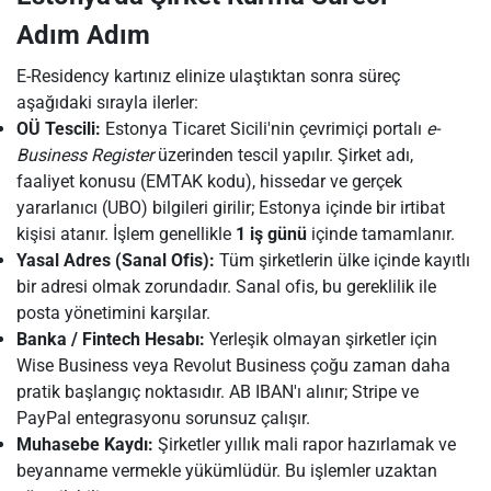
Adım Adım
E-Residency kartınız elinize ulaştıktan sonra süreç
aşağıdaki sırayla ilerler:
OÜ Tescili:
Estonya Ticaret Sicili'nin çevrimiçi portalı
e-
Business Register
üzerinden tescil yapılır. Şirket adı,
faaliyet konusu (EMTAK kodu), hissedar ve gerçek
yararlanıcı (UBO) bilgileri girilir; Estonya içinde bir irtibat
kişisi atanır. İşlem genellikle
1 iş günü
içinde tamamlanır.
Yasal Adres (Sanal Ofis):
Tüm şirketlerin ülke içinde kayıtlı
bir adresi olmak zorundadır. Sanal ofis, bu gereklilik ile
posta yönetimini karşılar.
Banka / Fintech Hesabı:
Yerleşik olmayan şirketler için
Wise Business veya Revolut Business çoğu zaman daha
pratik başlangıç noktasıdır. AB IBAN'ı alınır; Stripe ve
PayPal entegrasyonu sorunsuz çalışır.
Muhasebe Kaydı:
Şirketler yıllık mali rapor hazırlamak ve
beyanname vermekle yükümlüdür. Bu işlemler uzaktan