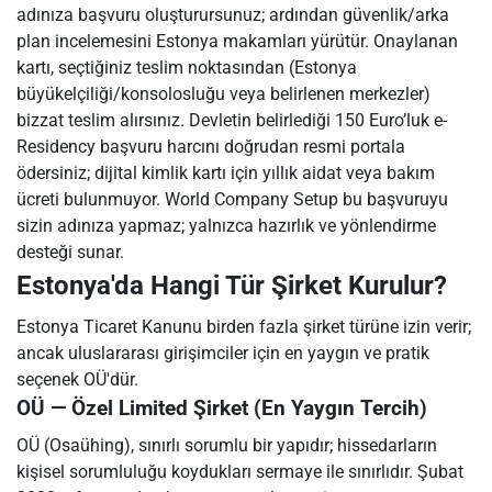
adınıza başvuru oluşturursunuz; ardından güvenlik/arka
plan incelemesini Estonya makamları yürütür. Onaylanan
kartı, seçtiğiniz teslim noktasından (Estonya
büyükelçiliği/konsolosluğu veya belirlenen merkezler)
bizzat teslim alırsınız. Devletin belirlediği 150 Euro’luk e-
Residency başvuru harcını doğrudan resmi portala
ödersiniz; dijital kimlik kartı için yıllık aidat veya bakım
ücreti bulunmuyor. World Company Setup bu başvuruyu
sizin adınıza yapmaz; yalnızca hazırlık ve yönlendirme
desteği sunar.
Estonya'da Hangi Tür Şirket Kurulur?
Estonya Ticaret Kanunu birden fazla şirket türüne izin verir;
ancak uluslararası girişimciler için en yaygın ve pratik
seçenek OÜ'dür.
OÜ — Özel Limited Şirket (En Yaygın Tercih)
OÜ (Osaühing), sınırlı sorumlu bir yapıdır; hissedarların
kişisel sorumluluğu koydukları sermaye ile sınırlıdır. Şubat