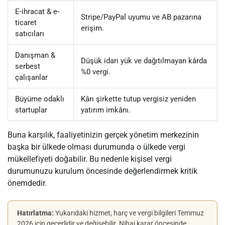
E-ihracat & e-
Stripe/PayPal uyumu ve AB pazarına
ticaret
erişim.
satıcıları
Danışman &
Düşük idari yük ve dağıtılmayan kârda
serbest
%0 vergi.
çalışanlar
Büyüme odaklı
Kârı şirkette tutup vergisiz yeniden
startuplar
yatırım imkânı.
Buna karşılık, faaliyetinizin gerçek yönetim merkezinin
başka bir ülkede olması durumunda o ülkede vergi
mükellefiyeti doğabilir. Bu nedenle kişisel vergi
durumunuzu kurulum öncesinde değerlendirmek kritik
önemdedir.
Hatırlatma:
Yukarıdaki hizmet, harç ve vergi bilgileri Temmuz
2026 için geçerlidir ve değişebilir. Nihai karar öncesinde