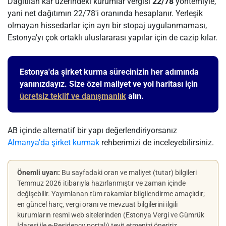
Dağıtılan kâr üzerindeki kurumlar vergisi
22/78
yöntemiyle,
yani net dağıtımın 22/78'i oranında hesaplanır. Yerleşik
olmayan hissedarlar için ayrı bir stopaj uygulanmaması,
Estonya'yı çok ortaklı uluslararası yapılar için de cazip kılar.
Estonya'da şirket kurma sürecinizin her adımında
yanınızdayız. Size özel maliyet ve yol haritası için
ücretsiz teklif ve danışmanlık
alın.
AB içinde alternatif bir yapı değerlendiriyorsanız
Almanya'da şirket kurmak
rehberimizi de inceleyebilirsiniz.
Önemli uyarı:
Bu sayfadaki oran ve maliyet (tutar) bilgileri
Temmuz 2026 itibarıyla hazırlanmıştır ve zaman içinde
değişebilir. Yayımlanan tüm rakamlar bilgilendirme amaçlıdır;
en güncel harç, vergi oranı ve mevzuat bilgilerini ilgili
kurumların resmi web sitelerinden (Estonya Vergi ve Gümrük
İdaresi ile e-Residency portalı) teyit etmenizi öneririz.