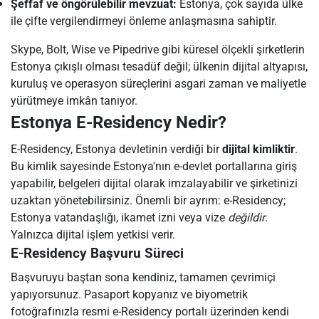
Şeffaf ve öngörülebilir mevzuat:
Estonya, çok sayıda ülke
ile çifte vergilendirmeyi önleme anlaşmasına sahiptir.
Skype, Bolt, Wise ve Pipedrive gibi küresel ölçekli şirketlerin
Estonya çıkışlı olması tesadüf değil; ülkenin dijital altyapısı,
kuruluş ve operasyon süreçlerini asgari zaman ve maliyetle
yürütmeye imkân tanıyor.
Estonya E-Residency Nedir?
E-Residency, Estonya devletinin verdiği bir
dijital kimliktir
.
Bu kimlik sayesinde Estonya'nın e-devlet portallarına giriş
yapabilir, belgeleri dijital olarak imzalayabilir ve şirketinizi
uzaktan yönetebilirsiniz. Önemli bir ayrım: e-Residency;
Estonya vatandaşlığı, ikamet izni veya vize
değildir
.
Yalnızca dijital işlem yetkisi verir.
E-Residency Başvuru Süreci
Başvuruyu baştan sona kendiniz, tamamen çevrimiçi
yapıyorsunuz. Pasaport kopyanız ve biyometrik
fotoğrafınızla resmi e-Residency portalı üzerinden kendi