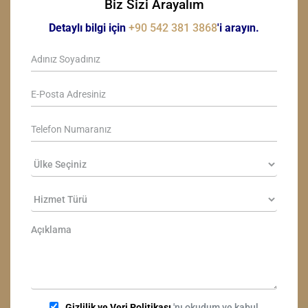
Biz Sizi Arayalım
Detaylı bilgi için
+90 542 381 3868
'i arayın.
Gizlilik ve Veri Politikası
'nı okudum ve kabul