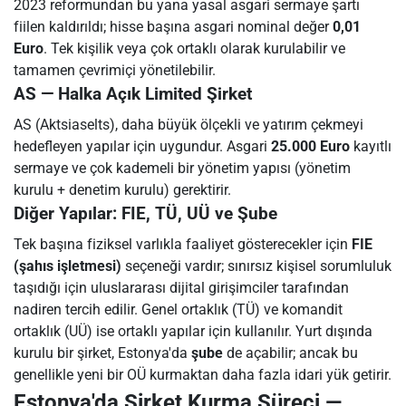
2023 reformundan bu yana yasal asgari sermaye şartı
fiilen kaldırıldı; hisse başına asgari nominal değer
0,01
Euro
. Tek kişilik veya çok ortaklı olarak kurulabilir ve
tamamen çevrimiçi yönetilebilir.
AS — Halka Açık Limited Şirket
AS (Aktsiaselts), daha büyük ölçekli ve yatırım çekmeyi
hedefleyen yapılar için uygundur. Asgari
25.000 Euro
kayıtlı
sermaye ve çok kademeli bir yönetim yapısı (yönetim
kurulu + denetim kurulu) gerektirir.
Diğer Yapılar: FIE, TÜ, UÜ ve Şube
Tek başına fiziksel varlıkla faaliyet gösterecekler için
FIE
(şahıs işletmesi)
seçeneği vardır; sınırsız kişisel sorumluluk
taşıdığı için uluslararası dijital girişimciler tarafından
nadiren tercih edilir. Genel ortaklık (TÜ) ve komandit
ortaklık (UÜ) ise ortaklı yapılar için kullanılır. Yurt dışında
kurulu bir şirket, Estonya'da
şube
de açabilir; ancak bu
genellikle yeni bir OÜ kurmaktan daha fazla idari yük getirir.
Estonya'da Şirket Kurma Süreci —