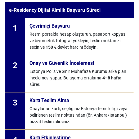
e-Residency Dijital Kimlik Başvuru Süreci
Çevrimiçi Başvuru
1
Resmi portalda hesap oluşturun, pasaport kopyası
ve biyometrik fotoğraf yükleyin, teslim noktanızı
seçin ve
150 €
devlet harcını ödeyin.
Onay ve Güvenlik İncelemesi
2
Estonya Polis ve Sınır Muhafaza Kurumu arka plan
incelemesi yapar. Bu aşama ortalama
4–8 hafta
sürer.
Kartı Teslim Alma
3
Onaylanan kartı, seçtiğiniz Estonya temsilciliği veya
belirlenen teslim noktasından (ör. Ankara/İstanbul)
bizzat teslim alırsınız.
Kartı Etkinleştirme