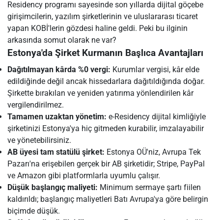
Residency programı sayesinde son yıllarda dijital göçebe
girişimcilerin, yazılım şirketlerinin ve uluslararası ticaret
yapan KOBİ'lerin gözdesi haline geldi. Peki bu ilginin
arkasında somut olarak ne var?
Estonya'da Şirket Kurmanın Başlıca Avantajları
Dağıtılmayan kârda %0 vergi:
Kurumlar vergisi, kâr elde
edildiğinde değil ancak hissedarlara dağıtıldığında doğar.
Şirkette bırakılan ve yeniden yatırıma yönlendirilen kâr
vergilendirilmez.
Tamamen uzaktan yönetim:
e-Residency dijital kimliğiyle
şirketinizi Estonya'ya hiç gitmeden kurabilir, imzalayabilir
ve yönetebilirsiniz.
AB üyesi tam statülü şirket:
Estonya OÜ'niz, Avrupa Tek
Pazarı'na erişebilen gerçek bir AB şirketidir; Stripe, PayPal
ve Amazon gibi platformlarla uyumlu çalışır.
Düşük başlangıç maliyeti:
Minimum sermaye şartı fiilen
kaldırıldı; başlangıç maliyetleri Batı Avrupa'ya göre belirgin
biçimde düşük.