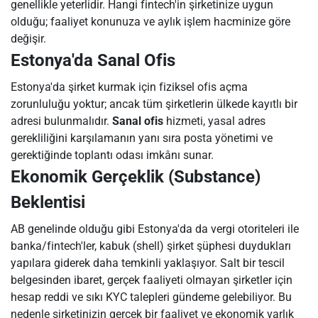
genellikle yeterlidir. Hangi fintech'in şirketinize uygun
olduğu; faaliyet konunuza ve aylık işlem hacminize göre
değişir.
Estonya'da Sanal Ofis
Estonya'da şirket kurmak için fiziksel ofis açma
zorunluluğu yoktur; ancak tüm şirketlerin ülkede kayıtlı bir
adresi bulunmalıdır.
Sanal ofis
hizmeti, yasal adres
gerekliliğini karşılamanın yanı sıra posta yönetimi ve
gerektiğinde toplantı odası imkânı sunar.
Ekonomik Gerçeklik (Substance)
Beklentisi
AB genelinde olduğu gibi Estonya'da da vergi otoriteleri ile
banka/fintech'ler, kabuk (shell) şirket şüphesi duydukları
yapılara giderek daha temkinli yaklaşıyor. Salt bir tescil
belgesinden ibaret, gerçek faaliyeti olmayan şirketler için
hesap reddi ve sıkı KYC talepleri gündeme gelebiliyor. Bu
nedenle şirketinizin gerçek bir faaliyet ve ekonomik varlık