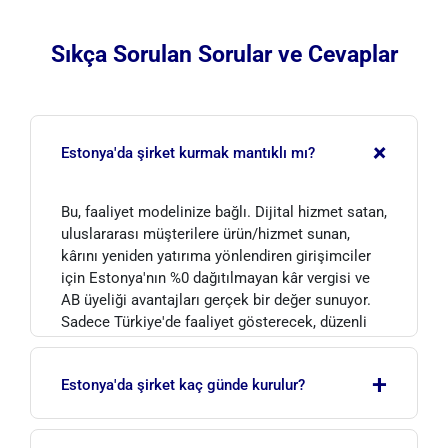
Sıkça Sorulan Sorular ve Cevaplar
+
Estonya'da şirket kurmak mantıklı mı?
Bu, faaliyet modelinize bağlı. Dijital hizmet satan,
uluslararası müşterilere ürün/hizmet sunan,
kârını yeniden yatırıma yönlendiren girişimciler
için Estonya'nın %0 dağıtılmayan kâr vergisi ve
AB üyeliği avantajları gerçek bir değer sunuyor.
Sadece Türkiye'de faaliyet gösterecek, düzenli
kâr dağıtımı yapacak bir işletme için ise ek
maliyet ve idari yük getirebilir; bu durumda fayda
+
Estonya'da şirket kaç günde kurulur?
daha sınırlı kalır.
E-Residency kartı elinize ulaştıktan sonra OÜ