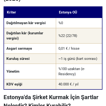
Kriter
Estonya OÜ
Dağıtılmayan kâr vergisi
%0
Dağıtılan kâr (kurumlar
%22 (22/78)
vergisi)
Asgari sermaye
0,01 € / hisse
Kuruluş süresi
~1 iş günü (kart sonrası)
%100 uzaktan (e-
Yönetim
Residency)
KDV eşiği
40.000 € / yıl
Estonya'da Şirket Kurmak İçin Şartlar
Nelerdir? Kimler Kurabilir?