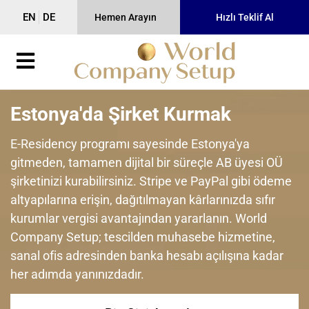
EN
DE
Hemen Arayın
Hızlı Teklif Al
Estonya'da Şirket Kurmak
E-Residency programı sayesinde Estonya'ya
gitmeden, tamamen dijital bir süreçle AB üyesi OÜ
şirketinizi kurabilirsiniz. Stripe ve PayPal gibi ödeme
altyapılarına erişin, dağıtılmayan kârlarınızda sıfır
kurumlar vergisi avantajından yararlanın. World
Company Setup; tescilden muhasebe hizmetine,
sanal ofis adresinden banka hesabı açılışına kadar
her adımda yanınızdadır.