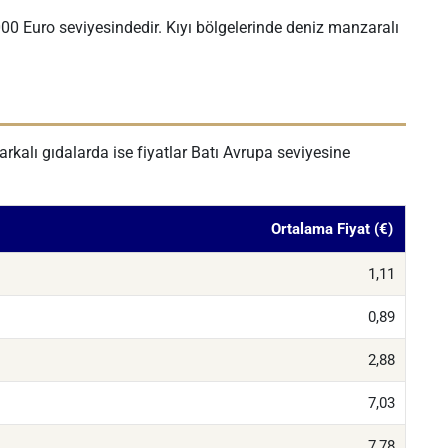
00 Euro seviyesindedir. Kıyı bölgelerinde deniz manzaralı
rkalı gıdalarda ise fiyatlar Batı Avrupa seviyesine
Ortalama Fiyat (€)
1,11
0,89
2,88
7,03
7,78