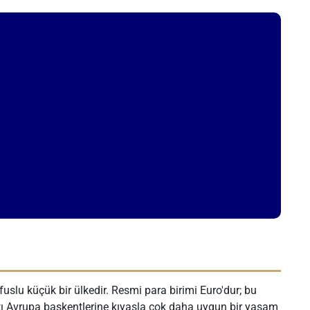
slu küçük bir ülkedir. Resmi para birimi Euro'dur; bu
Batı Avrupa başkentlerine kıyasla çok daha uygun bir yaşam