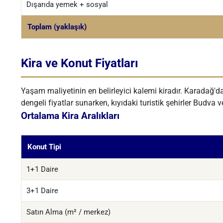
Dışarıda yemek + sosyal
Toplam (yaklaşık)
Kira ve Konut Fiyatları
Yaşam maliyetinin en belirleyici kalemi kiradır. Karadağ'd
dengeli fiyatlar sunarken, kıyıdaki turistik şehirler Budva
Ortalama Kira Aralıkları
Konut Tipi
1+1 Daire
3+1 Daire
Satın Alma (m² / merkez)