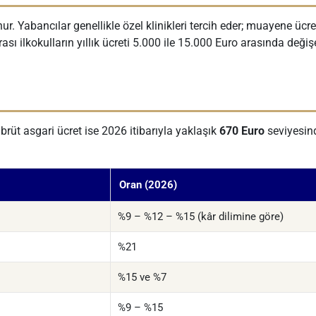
 Yabancılar genellikle özel klinikleri tercih eder; muayene ücre
ı ilkokulların yıllık ücreti 5.000 ile 15.000 Euro arasında değişe
, brüt asgari ücret ise 2026 itibarıyla yaklaşık
670 Euro
seviyesind
Oran (2026)
%9 – %12 – %15 (kâr dilimine göre)
%21
%15 ve %7
%9 – %15