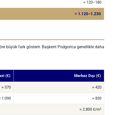
≈ 120–180
≈ 1.120–1.230
öre büyük fark gösterir. Başkent Podgorica genellikle daha
zi (€)
Merkez Dışı (€)
≈ 570
≈ 420
≈ 1.090
≈ 830
≈ 2.800 €/m²