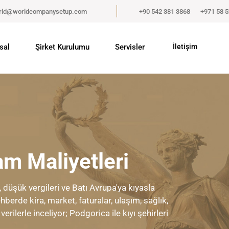
rld@worldcompanysetup.com
+90 542 381 3868
+971 58 
sal
Şirket Kurulumu
Servisler
İletişim
m Maliyetleri
düşük vergileri ve Batı Avrupa'ya kıyasla
berde kira, market, faturalar, ulaşım, sağlık,
rilerle inceliyor; Podgorica ile kıyı şehirleri