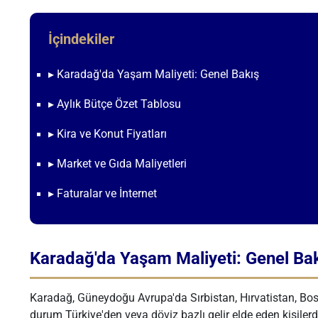
İçindekiler
▸ Karadağ'da Yaşam Maliyeti: Genel Bakış
▸ Aylık Bütçe Özet Tablosu
▸ Kira ve Konut Fiyatları
▸ Market ve Gıda Maliyetleri
▸ Faturalar ve İnternet
Karadağ'da Yaşam Maliyeti: Genel Ba
Karadağ, Güneydoğu Avrupa'da Sırbistan, Hırvatistan, Bosn
durum Türkiye'den veya döviz bazlı gelir elde eden kişiler