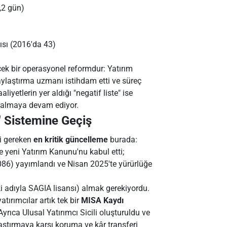
,2 gün)
yısı (2016'da 43)
rçek bir operasyonel reformdur: Yatırım
ylaştırma uzmanı istihdam etti ve süreç
yetlerin yer aldığı "negatif liste" ise
aralmaya devam ediyor.
" Sistemine Geçiş
si gereken
en kritik güncelleme
burada:
e yeni Yatırım Kanunu'nu kabul etti;
086) yayımlandı ve Nisan 2025'te yürürlüğe
i adıyla SAGIA lisansı) almak gerekiyordu.
tırımcılar artık tek bir
MISA Kaydı
Ayrıca Ulusal Yatırımcı Sicili oluşturuldu ve
aştırmaya karşı koruma ve kâr transferi