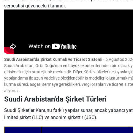
serbestisi güvenceleri tanındı.
Suudi Arabistan'da Şirket Kurmak ve Ticaret Sistemi
·
6 Ağustos 202
Suudi Arabistan, Orta Doğu'nun en büyük ekonomilerinden biri olarak yü
girişimciler için stratejik bir merkezdir. Diğer Körfez ülkelerine kıyasla
yapılandırma ile uzun vadeli ve ölçeklenebilir iş modelleri oluşturmak
kurma süreci, asgari sermaye gereklilikleri, vergi oranları ve ticaret sist
alıyoruz.
Suudi Arabistan'da Şirket Türleri
Suudi Şirketler Kanunu farklı yapılar sunar; ancak yabancı yatırı
limited şirket (LLC) ve anonim şirkettir (JSC).