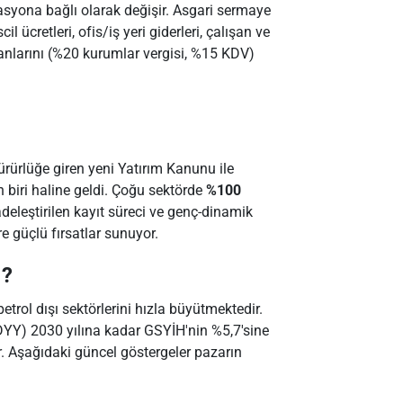
kasyona bağlı olarak değişir. Asgari sermaye
l ücretleri, ofis/iş yeri giderleri, çalışan ve
ranlarını (%20 kurumlar vergisi, %15 KDV)
rürlüğe giren yeni Yatırım Kanunu ile
 biri haline geldi. Çoğu sektörde
%100
deleştirilen kayıt süreci ve genç-dinamik
re güçlü fırsatlar sunuyor.
ı?
trol dışı sektörlerini hızla büyütmektedir.
 (DYY) 2030 yılına kadar GSYİH'nin %5,7'sine
r. Aşağıdaki güncel göstergeler pazarın