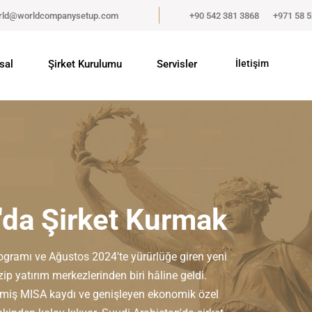
rld@worldcompanysetup.com
+90 542 381 3868
+971 58 
sal
Şirket Kurulumu
Servisler
İletişim
'da Şirket Kurmak
ramı ve Ağustos 2024'te yürürlüğe giren yeni
ip yatırım merkezlerinden biri hâline geldi.
ilmiş MISA kaydı ve genişleyen ekonomik özel