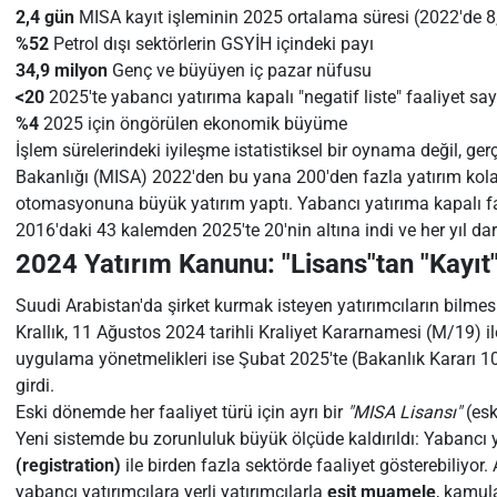
2,4 gün
MISA kayıt işleminin 2025 ortalama süresi (2022'de 8
%52
Petrol dışı sektörlerin GSYİH içindeki payı
34,9 milyon
Genç ve büyüyen iç pazar nüfusu
<20
2025'te yabancı yatırıma kapalı "negatif liste" faaliyet sa
%4
2025 için öngörülen ekonomik büyüme
İşlem sürelerindeki iyileşme istatistiksel bir oynama değil, ge
Bakanlığı (MISA) 2022'den bu yana 200'den fazla yatırım kola
otomasyonuna büyük yatırım yaptı. Yabancı yatırıma kapalı faali
2016'daki 43 kalemden 2025'te 20'nin altına indi ve her yıl d
2024 Yatırım Kanunu: "Lisans"tan "Kayıt
Suudi Arabistan'da şirket kurmak isteyen yatırımcıların bilme
Krallık, 11 Ağustos 2024 tarihli Kraliyet Kararnamesi (M/19) il
uygulama yönetmelikleri ise Şubat 2025'te (Bakanlık Kararı 1
girdi.
Eski dönemde her faaliyet türü için ayrı bir
"MISA Lisansı"
(esk
Yeni sistemde bu zorunluluk büyük ölçüde kaldırıldı: Yabancı ya
(registration)
ile birden fazla sektörde faaliyet gösterebiliyor. 
yabancı yatırımcılara yerli yatırımcılarla
eşit muamele
, kamul