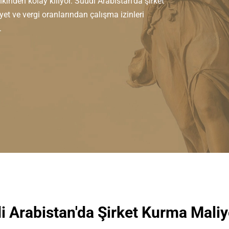
nkinden kolay kılıyor. Suudi Arabistan'da şirket
yet ve vergi oranlarından çalışma izinleri
.
i Arabistan'da Şirket Kurma Maliye