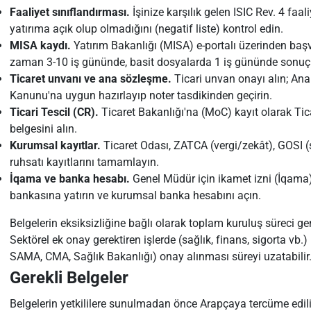
Faaliyet sınıflandırması.
İşinize karşılık gelen ISIC Rev. 4 faal
yatırıma açık olup olmadığını (negatif liste) kontrol edin.
MISA kaydı.
Yatırım Bakanlığı (MISA) e-portalı üzerinden baş
zaman 3-10 iş gününde, basit dosyalarda 1 iş gününde sonuçl
Ticaret unvanı ve ana sözleşme.
Ticari unvan onayı alın; An
Kanunu'na uygun hazırlayıp noter tasdikinden geçirin.
Ticari Tescil (CR).
Ticaret Bakanlığı'na (MoC) kayıt olarak Tic
belgesini alın.
Kurumsal kayıtlar.
Ticaret Odası, ZATCA (vergi/zekât), GOSI (s
ruhsatı kayıtlarını tamamlayın.
İqama ve banka hesabı.
Genel Müdür için ikamet izni (İqama)
bankasına yatırın ve kurumsal banka hesabını açın.
Belgelerin eksiksizliğine bağlı olarak toplam kuruluş süreci ge
Sektörel ek onay gerektiren işlerde (sağlık, finans, sigorta vb.)
SAMA, CMA, Sağlık Bakanlığı) onay alınması süreyi uzatabilir
Gerekli Belgeler
Belgelerin yetkililere sunulmadan önce Arapçaya tercüme edilip