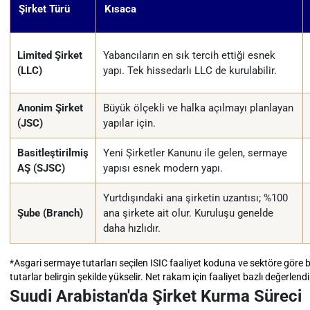
Şirket Türü
Kısaca
Limited Şirket
Yabancıların en sık tercih ettiği esnek
(LLC)
yapı. Tek hissedarlı LLC de kurulabilir.
Anonim Şirket
Büyük ölçekli ve halka açılmayı planlayan
(JSC)
yapılar için.
Basitleştirilmiş
Yeni Şirketler Kanunu ile gelen, sermaye
AŞ (SJSC)
yapısı esnek modern yapı.
Yurtdışındaki ana şirketin uzantısı; %100
Şube (Branch)
ana şirkete ait olur. Kuruluşu genelde
daha hızlıdır.
*Asgari sermaye tutarları seçilen ISIC faaliyet koduna ve sektöre göre bel
tutarlar belirgin şekilde yükselir. Net rakam için faaliyet bazlı değerlendi
Suudi Arabistan'da Şirket Kurma Süreci