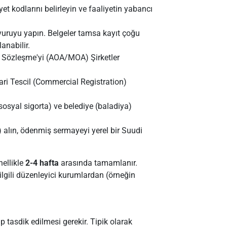
iyet kodlarını belirleyin ve faaliyetin yabancı
vuruyu yapın. Belgeler tamsa kayıt çoğu
anabilir.
a Sözleşme'yi (AOA/MOA) Şirketler
ari Tescil (Commercial Registration)
osyal sigorta) ve belediye (baladiya)
 alın, ödenmiş sermayeyi yerel bir Suudi
nellikle
2-4 hafta
arasında tamamlanır.
 ilgili düzenleyici kurumlardan (örneğin
.
 tasdik edilmesi gerekir. Tipik olarak