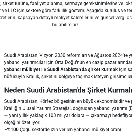
; şirket türüne, faaliyet alanına, sermaye gereksinimlerine ve lo
 ve LLC için sektöre göre farklılık gösterir. Aşağıda kuruluş ve tesci
cretlerini kapsayan detaylı maliyet kalemlerini ve güncel vergi o
bulabilirsiniz.
Suudi Arabistan, Vizyon 2030 reformları ve Ağustos 2024'te yü
yabancı yatırımcılar için Orta Doğu'nun en cazip pazarlarından
yabancı mülkiyet
ile
Suudi Arabistan'da şirket kurmak
için sa
nüfusuyla Krallık, şirketini bölgeye taşımak isteyen girişimcile
Neden Suudi Arabistan'da Şirket Kurmal
Suudi Arabistan, Körfez bölgesinin en büyük ekonomisidir ve pe
Krallığın Ulusal Yatırım Stratejisi, doğrudan yabancı yatırımı
— yani yıllık yaklaşık 103 milyar dolara — çıkarmayı hedefliyo
ölçeğini özetliyor:
~%100
Çoğu sektörde izin verilen yabancı mülkiyet oranı