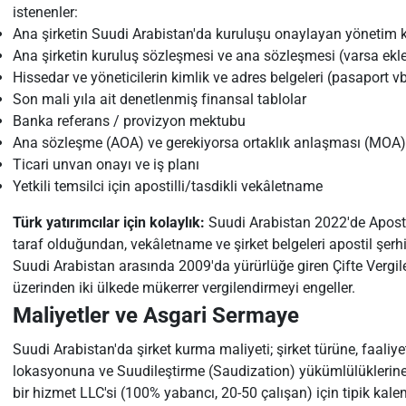
istenenler:
Ana şirketin Suudi Arabistan'da kuruluşu onaylayan yönetim ku
Ana şirketin kuruluş sözleşmesi ve ana sözleşmesi (varsa ekle
Hissedar ve yöneticilerin kimlik ve adres belgeleri (pasaport vb
Son mali yıla ait denetlenmiş finansal tablolar
Banka referans / provizyon mektubu
Ana sözleşme (AOA) ve gerekiyorsa ortaklık anlaşması (MOA)
Ticari unvan onayı ve iş planı
Yetkili temsilci için apostilli/tasdikli vekâletname
Türk yatırımcılar için kolaylık:
Suudi Arabistan 2022'de Aposti
taraf olduğundan, vekâletname ve şirket belgeleri apostil şerh
Suudi Arabistan arasında 2009'da yürürlüğe giren Çifte Vergi
üzerinden iki ülkede mükerrer vergilendirmeyi engeller.
Maliyetler ve Asgari Sermaye
Suudi Arabistan'da şirket kurma maliyeti; şirket türüne, faaliy
lokasyonuna ve Suudileştirme (Saudization) yükümlülüklerine g
bir hizmet LLC'si (100% yabancı, 20-50 çalışan) için tipik kaleml