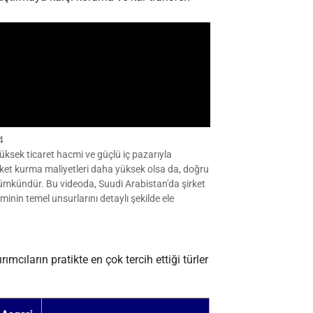
4
ksek ticaret hacmi ve güçlü iç pazarıyla
 şirket kurma maliyetleri daha yüksek olsa da, doğru
 mümkündür. Bu videoda, Suudi Arabistan'da şirket
eminin temel unsurlarını detaylı şekilde ele
mcıların pratikte en çok tercih ettiği türler