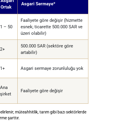
Asgari
Asgari Sermaye*
Ortak
Faaliyete göre değişir (hizmette
1 – 50
esnek; ticarette 500.000 SAR ve
üzeri olabilir)
500.000 SAR (sektöre göre
2+
artabilir)
1+
Asgari sermaye zorunluluğu yok
Ana
Faaliyete göre değişir
şirket
irlenir; müteahhitlik, tarım gibi bazı sektörlerde
rme şarttır.