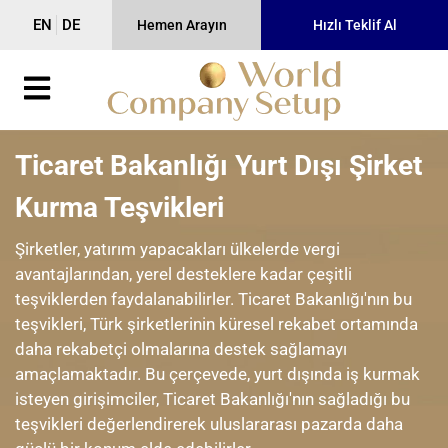
EN
DE
Hemen Arayın
Hızlı Teklif Al
Ticaret Bakanlığı Yurt Dışı Şirket
Kurma Teşvikleri
Şirketler, yatırım yapacakları ülkelerde vergi
avantajlarından, yerel desteklere kadar çeşitli
teşviklerden faydalanabilirler. Ticaret Bakanlığı'nın bu
teşvikleri, Türk şirketlerinin küresel rekabet ortamında
daha rekabetçi olmalarına destek sağlamayı
amaçlamaktadır. Bu çerçevede, yurt dışında iş kurmak
isteyen girişimciler, Ticaret Bakanlığı'nın sağladığı bu
teşvikleri değerlendirerek uluslararası pazarda daha