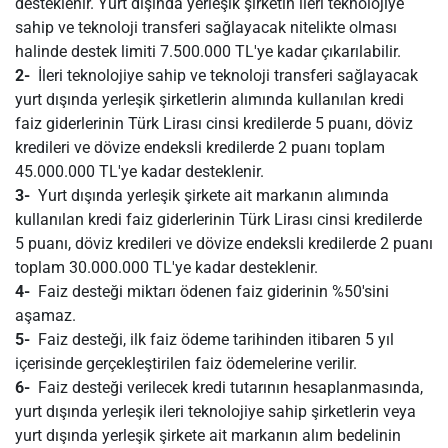
desteklenir. Yurt dışında yerleşik şirketin ileri teknolojiye
sahip ve teknoloji transferi sağlayacak nitelikte olması
halinde destek limiti 7.500.000 TL'ye kadar çıkarılabilir.
2-
İleri teknolojiye sahip ve teknoloji transferi sağlayacak
yurt dışında yerleşik şirketlerin alımında kullanılan kredi
faiz giderlerinin Türk Lirası cinsi kredilerde 5 puanı, döviz
kredileri ve dövize endeksli kredilerde 2 puanı toplam
45.000.000 TL'ye kadar desteklenir.
3-
Yurt dışında yerleşik şirkete ait markanın alımında
kullanılan kredi faiz giderlerinin Türk Lirası cinsi kredilerde
5 puanı, döviz kredileri ve dövize endeksli kredilerde 2 puanı
toplam 30.000.000 TL'ye kadar desteklenir.
4-
Faiz desteği miktarı ödenen faiz giderinin %50'sini
aşamaz.
5-
Faiz desteği, ilk faiz ödeme tarihinden itibaren 5 yıl
içerisinde gerçekleştirilen faiz ödemelerine verilir.
6-
Faiz desteği verilecek kredi tutarının hesaplanmasında,
yurt dışında yerleşik ileri teknolojiye sahip şirketlerin veya
yurt dışında yerleşik şirkete ait markanın alım bedelinin