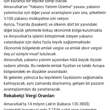
için kazançlı bir teşvike sahip olacak.
Arnavutluk'un “Yabancı Yatırım Üzerine” yasası, yabancı
yatırımcılar için diğer yasal avantajların yanı sıra, şirketlerin
%100 yabancı mülkiyetine izin veriyor.
Ayrıca, Tiran'da (başkent) ve ülkenin dört bir yanındaki
diğer büyük şehirlerde birkaç ekonomik bölge kurulmakta
ve Arnavutluk'ta işlerini birleştirmek isteyen yabancı
vatandaşlar için daha fazla teşvik sağlanmaktadır.
Ekonomik bölgelerde emlak vergisi ve emlak devir vergisi
beş yıl süreyle muaf tutulacak.
Arnavutluk, yabancı yatırım açısından hâlâ büyük ölçüde
radarın altında. Bu nedenle emlak fiyatları ve talebi Avrupa
bölgesindeki en düşükler arasındadır.
İlk gelenler, yalnızca bu teşviklerin faydalarını sağlamakla
kalmayacak, aynı zamanda doymamış, gelişen bir pazarın
avantajlarından da yararlanacak.
Rekabetçi Vergi Oranları
Arnavutluk'ta 14 milyon Lek'in (kabaca 130.380$)
üzerindeki kurumsal gelir, %15'lik sabit oran üzerinden