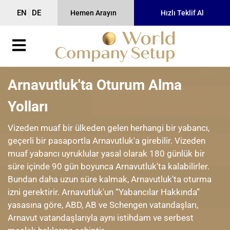
EN
DE
Hemen Arayın
Hızlı Teklif Al
Arnavutluk'ta Oturum Alma
Yolları
Vizeden muaf bir ülkeden gelen herhangi bir yabancı,
geçerli bir pasaportla Arnavutluk'a girebilir. Vizeden
muaf yabancı uyruklular yasal olarak 180 günlük bir
süre içinde 90 gün boyunca Arnavutluk'ta kalabilirler.
Bundan daha uzun süre kalmak, Arnavutluk'ta oturma
izni gerektirir. Arnavutluk'un “Yabancılar Hakkında”
yasasına göre, ABD, AB ve Schengen vatandaşları,
Arnavut vatandaşlarıyla aynı istihdam ve serbest