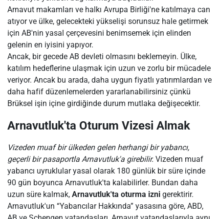
Arnavut makamları ve halkı Avrupa Birliği'ne katılmaya can
atıyor ve ülke, gelecekteki yükselişi sorunsuz hale getirmek
için AB'nin yasal çerçevesini benimsemek için elinden
gelenin en iyisini yapıyor.
Ancak, bir gecede AB devleti olmasını beklemeyin. Ülke,
katılım hedeflerine ulaşmak için uzun ve zorlu bir mücadele
veriyor. Ancak bu arada, daha uygun fiyatlı yatırımlardan ve
daha hafif düzenlemelerden yararlanabilirsiniz çünkü
Brüksel işin içine girdiğinde durum mutlaka değişecektir.
Arnavutluk'ta Oturum Vizesi Almak
Vizeden muaf bir ülkeden gelen herhangi bir yabancı,
geçerli bir pasaportla Arnavutluk'a girebilir.
Vizeden muaf
yabancı uyruklular yasal olarak 180 günlük bir süre içinde
90 gün boyunca Arnavutluk'ta kalabilirler. Bundan daha
uzun süre kalmak,
Arnavutluk'ta oturma izni
gerektirir.
Arnavutluk'un “Yabancılar Hakkında” yasasına göre, ABD,
AB ve Schengen vatandaşları, Arnavut vatandaşlarıyla aynı