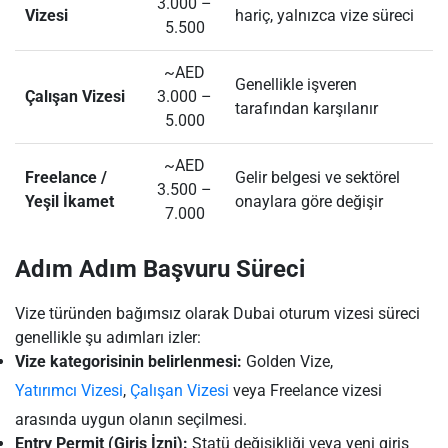
3.000 –
Vizesi
hariç, yalnızca vize süreci
5.500
~AED
Genellikle işveren
Çalışan Vizesi
3.000 –
tarafından karşılanır
5.000
~AED
Freelance /
Gelir belgesi ve sektörel
3.500 –
Yeşil İkamet
onaylara göre değişir
7.000
Adım Adım Başvuru Süreci
Vize türünden bağımsız olarak Dubai oturum vizesi süreci
genellikle şu adımları izler:
Vize kategorisinin belirlenmesi:
Golden Vize,
Yatırımcı Vizesi
,
Çalışan Vizesi
veya Freelance vizesi
arasında uygun olanın seçilmesi.
Entry Permit (Giriş İzni):
Statü değişikliği veya yeni giriş