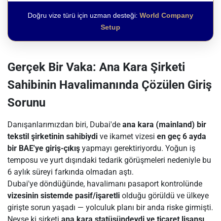
Doğru vize türü için uzman desteği:
World Company
Setup
Gerçek Bir Vaka: Ana Kara Şirketi
Sahibinin Havalimanında Çözülen Giriş
Sorunu
Danışanlarımızdan biri, Dubai'de
ana kara (mainland) bir
tekstil şirketinin sahibiydi
ve ikamet vizesi
en geç 6 ayda
bir BAE'ye giriş-çıkış
yapmayı gerektiriyordu. Yoğun iş
temposu ve yurt dışındaki tedarik görüşmeleri nedeniyle bu
6 aylık süreyi farkında olmadan aştı.
Dubai'ye döndüğünde, havalimanı pasaport kontrolünde
vizesinin sistemde pasif/işaretli
olduğu görüldü ve ülkeye
girişte sorun yaşadı — yolculuk planı bir anda riske girmişti.
Neyse ki şirketi
ana kara statüsündeydi ve ticaret lisansı