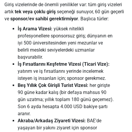
Giriş vizelerinde de önemli yenilikler var: tüm giriş vizeleri
artık
tek veya çoklu giriş
seçeneği sunuyor, 60 gün geçerli
ve
sponsor/ev sahibi gerektirmiyor
. Başlıca türler:
İş Arama Vizesi:
yüksek nitelikli
profesyonellere sponsorsuz giriş; dünyanın en
iyi 500 üniversitesinden yeni mezunlar ve
belirli mesleki seviyelerdeki uzmanlar
başvurabilir.
İş Fırsatlarını Keşfetme Vizesi (Ticari Vize):
yatırım ve iş fırsatlarını yerinde incelemek
isteyen iş insanları için; sponsor gerekmez.
Beş Yıllık Çok Girişli Turist Vizesi:
her girişte
90 güne kadar kalış (bir defaya mahsus 90
gün uzatma; yıllık toplam 180 günü geçemez).
Son 6 ayda hesapta 4.000 USD bakiye şartı
aranır.
Akraba/Arkadaş Ziyareti Vizesi:
BAE'de
yaşayan bir yakını ziyaret için sponsor