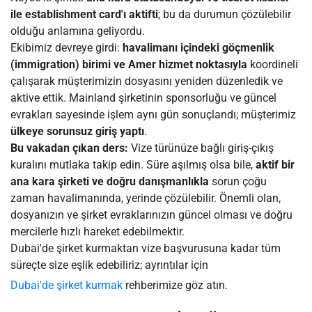
ile establishment card'ı aktifti
; bu da durumun çözülebilir
olduğu anlamına geliyordu.
Ekibimiz devreye girdi:
havalimanı içindeki göçmenlik
(immigration) birimi ve Amer hizmet noktasıyla
koordineli
çalışarak müşterimizin dosyasını yeniden düzenledik ve
aktive ettik. Mainland şirketinin sponsorluğu ve güncel
evrakları sayesinde işlem aynı gün sonuçlandı; müşterimiz
ülkeye sorunsuz giriş yaptı
.
Bu vakadan çıkan ders:
Vize türünüze bağlı giriş-çıkış
kuralını mutlaka takip edin. Süre aşılmış olsa bile,
aktif bir
ana kara şirketi ve doğru danışmanlıkla
sorun çoğu
zaman havalimanında, yerinde çözülebilir. Önemli olan,
dosyanızın ve şirket evraklarınızın güncel olması ve doğru
mercilerle hızlı hareket edebilmektir.
Dubai'de şirket kurmaktan vize başvurusuna kadar tüm
süreçte size eşlik edebiliriz; ayrıntılar için
Dubai'de şirket kurmak
rehberimize göz atın.