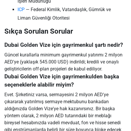
İşleri Müdürlüğü
ICP
— Federal Kimlik, Vatandaşlık, Gümrük ve
Liman Güvenliği Otoritesi
Sıkça Sorulan Sorular
Dubai Golden Vize için gayrimenkul şartı nedir?
Güncel kurallarla minimum gayrimenkul yatırımı 2 milyon
AED'ye (yaklaşık 545.000 USD) indirildi; kredili ve onaylı
geliştiricilerin off-plan projeleri de kabul ediliyor.
Dubai Golden Vize için gayrimenkulden başka
seçeneklerle alabilir miyim?
Evet. Şirketiniz varsa, sermayesini 2 milyon AED'ye
çıkararak yatırılmış sermaye mektubunu bankadan
aldığınızda Golden Vize'ye hak kazanırsınız. Bir başka
yöntem olarak, 2 milyon AED tutarındaki bir meblağı
bireysel hesabınızda vadeli mevduat, fon ve hisse senedi
gibi enstrümanlarda belirli bir süre boyunca bloke edecek