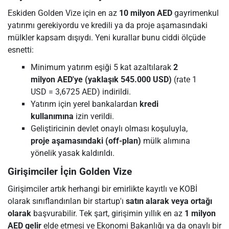
Eskiden Golden Vize için en az
10 milyon AED
gayrimenkul
yatırımı gerekiyordu ve kredili ya da proje aşamasındaki
mülkler kapsam dışıydı. Yeni kurallar bunu ciddi ölçüde
esnetti:
Minimum yatırım eşiği 5 kat azaltılarak
2
milyon AED'ye (yaklaşık 545.000 USD)
(rate 1
USD = 3,6725 AED) indirildi.
Yatırım için yerel bankalardan
kredi
kullanımına
izin verildi.
Geliştiricinin devlet onaylı olması koşuluyla,
proje aşamasındaki (off-plan)
mülk alımına
yönelik yasak kaldırıldı.
Girişimciler İçin Golden Vize
Girişimciler artık herhangi bir emirlikte kayıtlı ve KOBİ
olarak sınıflandırılan bir startup'ı
satın alarak veya ortağı
olarak
başvurabilir. Tek şart, girişimin yıllık en az
1 milyon
AED gelir
elde etmesi ve Ekonomi Bakanlığı ya da onaylı bir