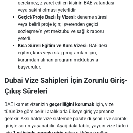
gerekmez; ziyaret edilen kişinin BAE vatandaşı
veya sakini olması yeterlidir.
Geçici/Proje Bazlı İş Vizesi:
deneme süresi
veya belirli proje için; işverenden geçici
sözleşme/niyet mektubu ve sağlık raporu
yeterli.
Kısa Süreli Eğitim ve Kurs Vizesi:
BAE'deki
eğitim, kurs veya staj programları için;
kurumdan alınan program mektubuyla
başvurulur.
Dubai Vize Sahipleri İçin Zorunlu Giriş-
Çıkış Süreleri
BAE ikamet vizenizin
geçerliliğini korumak
için, vize
türünüze göre belirli aralıklarla ülkeye giriş yapmanız
gerekir. Aksi halde vize sistemde pasife düşebilir ve sonraki
girişte sorun yaşanabilir. Aşağıdaki tablo, yaygın vize türleri
için
1 yıl içinde zorunlu giriş-çıkış
sıklığını özetler: