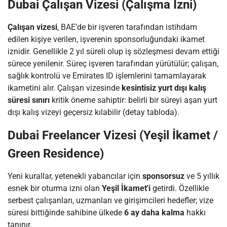
Dubai Çalışan Vizesi (Çalışma İzni)
Çalışan vizesi
, BAE'de bir işveren tarafından istihdam
edilen kişiye verilen, işverenin sponsorluğundaki ikamet
iznidir. Genellikle 2 yıl süreli olup iş sözleşmesi devam ettiği
sürece yenilenir. Süreç işveren tarafından yürütülür; çalışan,
sağlık kontrolü ve Emirates ID işlemlerini tamamlayarak
ikametini alır. Çalışan vizesinde
kesintisiz yurt dışı kalış
süresi sınırı
kritik öneme sahiptir: belirli bir süreyi aşan yurt
dışı kalış vizeyi geçersiz kılabilir (detay tabloda).
Dubai Freelancer Vizesi (Yeşil İkamet /
Green Residence)
Yeni kurallar, yetenekli yabancılar için
sponsorsuz
ve 5 yıllık
esnek bir oturma izni olan
Yeşil İkamet'i
getirdi. Özellikle
serbest çalışanları, uzmanları ve girişimcileri hedefler; vize
süresi bittiğinde sahibine ülkede
6 ay daha kalma
hakkı
tanınır.