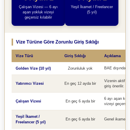
Çalışan Vizesi — 6 ayı
Yeşil İkamet / Freelancer
aşan yokluk vizeyi
(5 yıl)
geçersiz kılabilir
Vize Türüne Göre Zorunlu Giriş Sıklığı
Vize Türü
Giriş Sıklığı
Açıklama
Golden Vize (10 yıl)
Zorunluluk yok
BAE dışında sür
Vizenin aktif k
Yatırımcı Vizesi
En geç 12 ayda bir
giriş önerilir.
6 ayı aşan kesin
Çalışan Vizesi
En geç 6 ayda bir
vizeyi geçersiz k
Yeşil İkamet /
En geç 6 ayda bir
Genel ikamet kur
Freelancer (5 yıl)