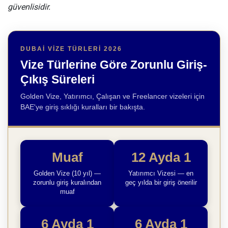
güvenlisidir.
DUBAI VIZE TÜRLERI 2026
Vize Türlerine Göre Zorunlu Giriş-
Çıkış Süreleri
Golden Vize, Yatırımcı, Çalışan ve Freelancer vizeleri için
BAE'ye giriş sıklığı kuralları bir bakışta.
Muaf
12 Ayda 1
Golden Vize (10 yıl) —
Yatırımcı Vizesi — en
zorunlu giriş kuralından
geç yılda bir giriş önerilir
muaf
6 Ayda 1
6 Ayda 1