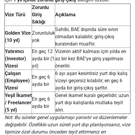
Zorunlu
Vize Türü
Giriş
Açıklama
Sıklığı
Sahibi, BAE dışında süre sınırı
Golden Vize
Zorunluluk
olmadan kalabilir; giriş-çıkış
(10 yıl)
yok
kuralından muaftır.
Yatırımcı
En geç 12
Vizenin aktif kalması için yılda en
(Investor)
ayda bir (1
az bir kez BAE'ye giriş yapılması
Vizesi
yıl)
önerilir.
Çalışan
6 ayı aşan kesintisiz yurt dışı kalış
En geç 6
(Employee)
vizeyi geçersiz kılabilir; en geç 6
ayda bir
Vizesi
ayda bir giriş-çıkış şarttır.
Yeşil İkamet
Genel ikamet kuralı geçerlidir; uzun
En geç 6
/ Freelancer
yurt dışı kalışlarda mutlaka teyit
ayda bir
(5 yıl)
alın.
Not: Bu süreler genel uygulamayı yansıtır ve düzenlemeler
değişebilir. Özellikle uzun süreli yurt dışı planlıyorsanız, vize
tipinize özel durumu önceden teyit ettirmeniz en