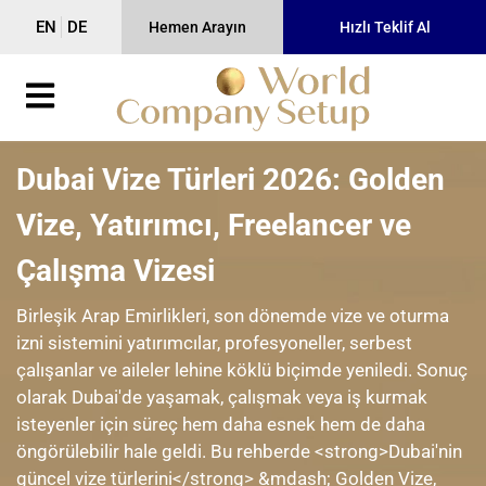
EN
DE
Hemen Arayın
Hızlı Teklif Al
Dubai Vize Türleri 2026: Golden
Vize, Yatırımcı, Freelancer ve
Çalışma Vizesi
Birleşik Arap Emirlikleri, son dönemde vize ve oturma
izni sistemini yatırımcılar, profesyoneller, serbest
çalışanlar ve aileler lehine köklü biçimde yeniledi. Sonuç
olarak Dubai'de yaşamak, çalışmak veya iş kurmak
isteyenler için süreç hem daha esnek hem de daha
öngörülebilir hale geldi. Bu rehberde <strong>Dubai'nin
güncel vize türlerini</strong> &mdash; Golden Vize,