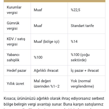
Kurumlar
Muaf
%22,5
vergisi
Gümrük
Muaf
Standart tarife
vergisi
KDV / satış
Muaf (bölge içi)
%14
vergisi
Yabancı
%100 (çoğu
%100
sahiplik
sektörde)
Hedef pazar
Ağırlıklı ihracat
İç pazar + ihracat
Mal değeri
Yok (normal
Yıllık ücret
üzerinden %1–2
vergilendirme)
Kısaca; ürününüzü ağırlıklı olarak ihraç ediyorsanız serbest
bölge belirgin vergi avantajı sunar. Buna karşın satışlarınız