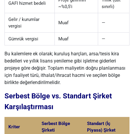
Proje gelirinin
Yıllık (üst
GAFI hizmet bedeli
~%0,5'i
sınırlı)
Gelir / kurumlar
Muaf
—
vergisi
Gümrük vergisi
Muaf
—
Bu kalemlere ek olarak; kuruluş harçları, arsa/tesis kira
bedelleri ve yıllık lisans yenileme gibi işletme giderleri
projeye göre değişir. Toplam maliyetin doğru planlanması
için faaliyet türü, ithalat/ihracat hacmi ve seçilen bölge
birlikte değerlendirilmelidir.
Serbest Bölge vs. Standart Şirket
Karşılaştırması
Serbest Bölge
Standart (İç
Kriter
Şirketi
Piyasa) Şirket