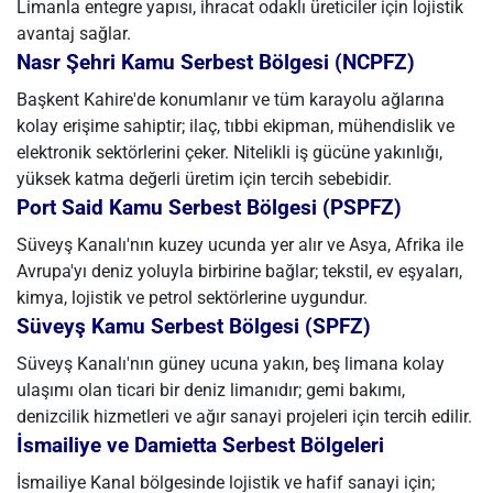
Limanla entegre yapısı, ihracat odaklı üreticiler için lojistik
avantaj sağlar.
Nasr Şehri Kamu Serbest Bölgesi (NCPFZ)
Başkent Kahire'de konumlanır ve tüm karayolu ağlarına
kolay erişime sahiptir; ilaç, tıbbi ekipman, mühendislik ve
elektronik sektörlerini çeker. Nitelikli iş gücüne yakınlığı,
yüksek katma değerli üretim için tercih sebebidir.
Port Said Kamu Serbest Bölgesi (PSPFZ)
Süveyş Kanalı'nın kuzey ucunda yer alır ve Asya, Afrika ile
Avrupa'yı deniz yoluyla birbirine bağlar; tekstil, ev eşyaları,
kimya, lojistik ve petrol sektörlerine uygundur.
Süveyş Kamu Serbest Bölgesi (SPFZ)
Süveyş Kanalı'nın güney ucuna yakın, beş limana kolay
ulaşımı olan ticari bir deniz limanıdır; gemi bakımı,
denizcilik hizmetleri ve ağır sanayi projeleri için tercih edilir.
İsmailiye ve Damietta Serbest Bölgeleri
İsmailiye Kanal bölgesinde lojistik ve hafif sanayi için;