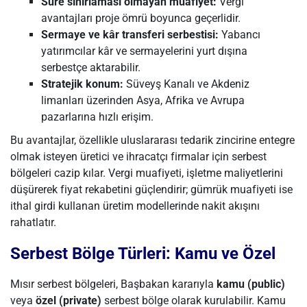
Süre sınırlaması olmayan muafiyet:
Vergi
avantajları proje ömrü boyunca geçerlidir.
Sermaye ve kâr transferi serbestisi:
Yabancı
yatırımcılar kâr ve sermayelerini yurt dışına
serbestçe aktarabilir.
Stratejik konum:
Süveyş Kanalı ve Akdeniz
limanları üzerinden Asya, Afrika ve Avrupa
pazarlarına hızlı erişim.
Bu avantajlar, özellikle uluslararası tedarik zincirine entegre
olmak isteyen üretici ve ihracatçı firmalar için serbest
bölgeleri cazip kılar. Vergi muafiyeti, işletme maliyetlerini
düşürerek fiyat rekabetini güçlendirir; gümrük muafiyeti ise
ithal girdi kullanan üretim modellerinde nakit akışını
rahatlatır.
Serbest Bölge Türleri: Kamu ve Özel
Mısır serbest bölgeleri, Başbakan kararıyla
kamu (public)
veya
özel (private)
serbest bölge olarak kurulabilir. Kamu