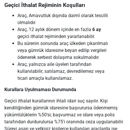
Geçici İthalat Rejiminin Koşulları
Araç, Arnavutluk dışında daimî olarak tescilli
olmalıdır.
Araç, 12 aylık dönem içinde en fazla
6 ay
geçici ithalat rejiminden yararlanabilir.
Bu sürenin sonunda araç ülkeden çıkarılmalı
veya gümrük idaresine beyan edilip vergileri
ödenerek serbest dolaşıma sokulmalıdır.
Araç, yalnızca aile üyeleri tarafından
kullanılabilir; satılamaz, devredilemez veya
ticari amaçla kullanılamaz.
Kurallara Uyulmaması Durumunda
Geçici ithalat kurallarının ihlali idari suç sayılır. Kişi
kendiliğinden gümrük idaresine başvurursa ödenmemiş
yükümlülüklerin %50'si; başvurmaz ve idare veya polis
tarafından durdurulursa %75'i oranında ceza uygulanabilir.
Süreyi aşan ve yetkisiz kişilerce kullanılan araçlarda ise