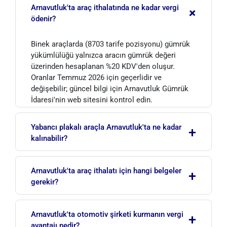
Arnavutluk'ta araç ithalatında ne kadar vergi
+
ödenir?
Binek araçlarda (8703 tarife pozisyonu) gümrük
yükümlülüğü yalnızca aracın gümrük değeri
üzerinden hesaplanan %20 KDV'den oluşur.
Oranlar Temmuz 2026 için geçerlidir ve
değişebilir; güncel bilgi için Arnavutluk Gümrük
İdaresi'nin web sitesini kontrol edin.
Yabancı plakalı araçla Arnavutluk'ta ne kadar
+
kalınabilir?
Geçici İthalat Rejimi kapsamında, Arnavutluk
Arnavutluk'ta araç ithalatı için hangi belgeler
+
dışında tescilli araçlar 12 aylık dönem içinde en
gerekir?
fazla 6 ay ülkede kalabilir. Bu sürenin sonunda
araç ya ülkeden çıkarılmalı ya da gümrüğe beyan
Fatura, mülkiyet (sahiplik) belgesi,
edilerek serbest dolaşıma sokulmalıdır.
Arnavutluk'ta otomotiv şirketi kurmanın vergi
+
taşıma/nakliye belgeleri ve gerektiğinde
avantajı nedir?