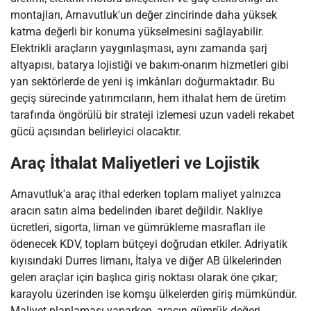
montajları, Arnavutluk'un değer zincirinde daha yüksek
katma değerli bir konuma yükselmesini sağlayabilir.
Elektrikli araçların yaygınlaşması, aynı zamanda şarj
altyapısı, batarya lojistiği ve bakım-onarım hizmetleri gibi
yan sektörlerde de yeni iş imkânları doğurmaktadır. Bu
geçiş sürecinde yatırımcıların, hem ithalat hem de üretim
tarafında öngörülü bir strateji izlemesi uzun vadeli rekabet
gücü açısından belirleyici olacaktır.
Araç İthalat Maliyetleri ve Lojistik
Arnavutluk'a araç ithal ederken toplam maliyet yalnızca
aracın satın alma bedelinden ibaret değildir. Nakliye
ücretleri, sigorta, liman ve gümrükleme masrafları ile
ödenecek KDV, toplam bütçeyi doğrudan etkiler. Adriyatik
kıyısındaki Durres limanı, İtalya ve diğer AB ülkelerinden
gelen araçlar için başlıca giriş noktası olarak öne çıkar;
karayolu üzerinden ise komşu ülkelerden giriş mümkündür.
Maliyet planlaması yaparken, aracın gümrük değeri