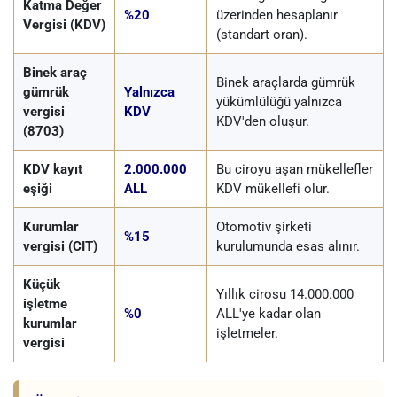
Katma Değer
%20
üzerinden hesaplanır
Vergisi (KDV)
(standart oran).
Binek araç
Binek araçlarda gümrük
gümrük
Yalnızca
yükümlülüğü yalnızca
vergisi
KDV
KDV'den oluşur.
(8703)
KDV kayıt
2.000.000
Bu ciroyu aşan mükellefler
eşiği
ALL
KDV mükellefi olur.
Kurumlar
Otomotiv şirketi
%15
vergisi (CIT)
kurulumunda esas alınır.
Küçük
Yıllık cirosu 14.000.000
işletme
%0
ALL'ye kadar olan
kurumlar
işletmeler.
vergisi