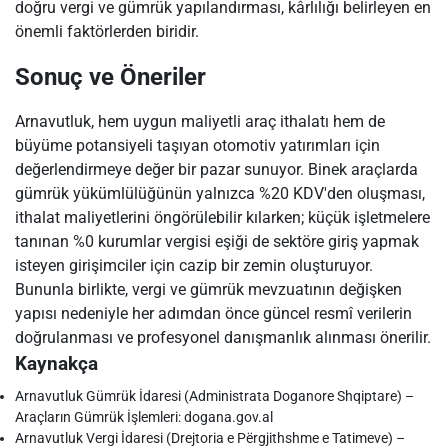
doğru vergi ve gümrük yapılandırması, kârlılığı belirleyen en
önemli faktörlerden biridir.
Sonuç ve Öneriler
Arnavutluk, hem uygun maliyetli araç ithalatı hem de
büyüme potansiyeli taşıyan otomotiv yatırımları için
değerlendirmeye değer bir pazar sunuyor. Binek araçlarda
gümrük yükümlülüğünün yalnızca %20 KDV'den oluşması,
ithalat maliyetlerini öngörülebilir kılarken; küçük işletmelere
tanınan %0 kurumlar vergisi eşiği de sektöre giriş yapmak
isteyen girişimciler için cazip bir zemin oluşturuyor.
Bununla birlikte, vergi ve gümrük mevzuatının değişken
yapısı nedeniyle her adımdan önce güncel resmî verilerin
doğrulanması ve profesyonel danışmanlık alınması önerilir.
Kaynakça
Arnavutluk Gümrük İdaresi (Administrata Doganore Shqiptare) –
Araçların Gümrük İşlemleri: dogana.gov.al
Arnavutluk Vergi İdaresi (Drejtoria e Përgjithshme e Tatimeve) –