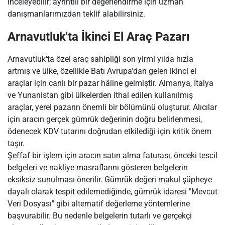
inceleyebilir; ayrıntılı bir değerlendirme için uzman
danışmanlarımızdan teklif alabilirsiniz.
Arnavutluk'ta İkinci El Araç Pazarı
Arnavutluk'ta özel araç sahipliği son yirmi yılda hızla
artmış ve ülke, özellikle Batı Avrupa'dan gelen ikinci el
araçlar için canlı bir pazar hâline gelmiştir. Almanya, İtalya
ve Yunanistan gibi ülkelerden ithal edilen kullanılmış
araçlar, yerel pazarın önemli bir bölümünü oluşturur. Alıcılar
için aracın gerçek gümrük değerinin doğru belirlenmesi,
ödenecek KDV tutarını doğrudan etkilediği için kritik önem
taşır.
Şeffaf bir işlem için aracın satın alma faturası, önceki tescil
belgeleri ve nakliye masraflarını gösteren belgelerin
eksiksiz sunulması önerilir. Gümrük değeri makul şüpheye
dayalı olarak tespit edilemediğinde, gümrük idaresi "Mevcut
Veri Dosyası" gibi alternatif değerleme yöntemlerine
başvurabilir. Bu nedenle belgelerin tutarlı ve gerçekçi