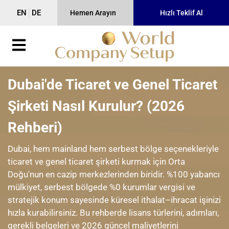
EN
DE
Hemen Arayın
Hızlı Teklif Al
Dubai'de Ticaret ve Genel Ticaret
Şirketi Nasıl Kurulur? (2026
Rehberi)
Dubai, hem mainland hem serbest bölge seçenekleriyle
ticaret ve genel ticaret şirketi kurmak için Orta
Doğu'nun en cazip merkezlerinden biridir. %100 yabancı
mülkiyet, serbest bölgede %0 kurumlar vergisi ve
stratejik konum sayesinde küresel ithalat–ihracat işinizi
hızla kurabilirsiniz. Bu rehberde lisans türlerini, adımları,
gerekli belgeleri ve 2026 güncel maliyetlerini