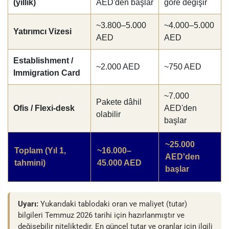
(yıllık)
AED'den başlar
göre değişir
~3.800–5.000
~4.000–5.000
Yatırımcı Vizesi
AED
AED
Establishment /
~2.000 AED
~750 AED
Immigration Card
~7.000
Pakete dâhil
Ofis / Flexi-desk
AED'den
olabilir
başlar
~25.000
Toplam (Yıl 1,
~16.000–
AED'den
tahmini)
45.000 AED
başlar
Uyarı:
Yukarıdaki tablodaki oran ve maliyet (tutar)
bilgileri Temmuz 2026 tarihi için hazırlanmıştır ve
değişebilir niteliktedir. En güncel tutar ve oranlar için ilgili