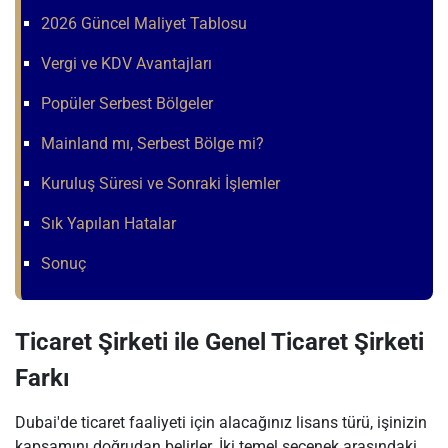
2026 Güncel Maliyet Tablosu
Vergi ve KDV Avantajları
Popüler Serbest Bölgeler
Mainland mı, Serbest Bölge mi?
Kuruluş Süresi ve Sonraki İşlemler
Sık Yapılan Hatalar
Sonuç
Ticaret Şirketi ile Genel Ticaret Şirketi
Farkı
Dubai'de ticaret faaliyeti için alacağınız lisans türü, işinizin
kapsamını doğrudan belirler. İki temel seçenek arasındaki