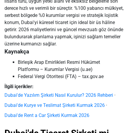
lisans türü, uygun yetki alanı ve eksiksiz belgelerle son
derece hızlı ve verimli bir süreçtir. %100 yabancı mülkiyet,
serbest bölgede %0 kurumlar vergisi ve stratejik lojistik
konum, Dubai'yi küresel ticaret için ideal bir üs hâline
getirir. 2026 maliyetlerini ve güncel mevzuatı göz önünde
bulundurarak planlama yapmak, işinizi sağlam temeller
üzerine kurmanızı sağlar.
Kaynakça
Birleşik Arap Emirlikleri Resmi Hükümet
Platformu – Kurumlar Vergisi (u.ae)
Federal Vergi Otoritesi (FTA) – tax.gov.ae
İlgili içerikler:
Dubai'de Yazılım Şirketi Nasıl Kurulur? 2026 Rehberi
·
Dubai'de Kurye ve Teslimat Şirketi Kurmak 2026
·
Dubai'de Rent a Car Şirketi Kurmak 2026