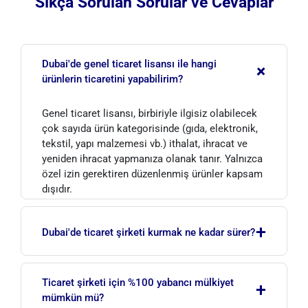
Sıkça Sorulan Sorular ve Cevaplar
Dubai'de genel ticaret lisansı ile hangi
+
ürünlerin ticaretini yapabilirim?
Genel ticaret lisansı, birbiriyle ilgisiz olabilecek
çok sayıda ürün kategorisinde (gıda, elektronik,
tekstil, yapı malzemesi vb.) ithalat, ihracat ve
yeniden ihracat yapmanıza olanak tanır. Yalnızca
özel izin gerektiren düzenlenmiş ürünler kapsam
dışıdır.
+
Dubai'de ticaret şirketi kurmak ne kadar sürer?
Belgeler eksiksiz olduğunda serbest bölge
Ticaret şirketi için %100 yabancı mülkiyet
+
şirketleri genellikle birkaç iş günü içinde
mümkün mü?
kurulabilir. Mainland süreçleri, gerekli faaliyet