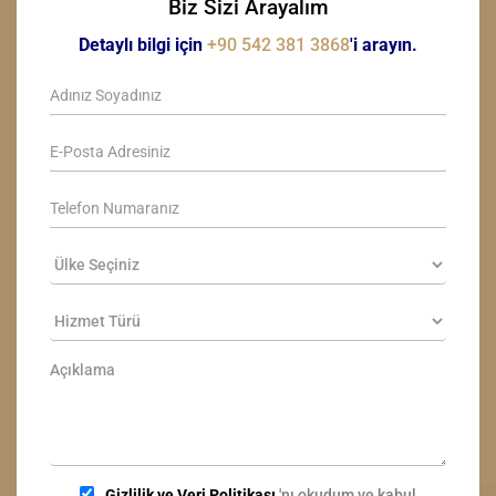
Biz Sizi Arayalım
Detaylı bilgi için
+90 542 381 3868
'i arayın.
Gizlilik ve Veri Politikası
'nı okudum ve kabul