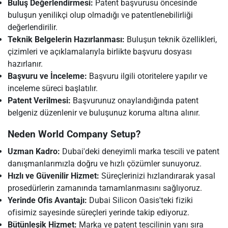
Buluş Değerlendirmesi:
Patent başvurusu öncesinde
buluşun yenilikçi olup olmadığı ve patentlenebilirliği
değerlendirilir.
Teknik Belgelerin Hazırlanması:
Buluşun teknik özellikleri,
çizimleri ve açıklamalarıyla birlikte başvuru dosyası
hazırlanır.
Başvuru ve İnceleme:
Başvuru ilgili otoritelere yapılır ve
inceleme süreci başlatılır.
Patent Verilmesi:
Başvurunuz onaylandığında patent
belgeniz düzenlenir ve buluşunuz koruma altına alınır.
Neden World Company Setup?
Uzman Kadro:
Dubai'deki deneyimli marka tescili ve patent
danışmanlarımızla doğru ve hızlı çözümler sunuyoruz.
Hızlı ve Güvenilir Hizmet:
Süreçlerinizi hızlandırarak yasal
prosedürlerin zamanında tamamlanmasını sağlıyoruz.
Yerinde Ofis Avantajı:
Dubai Silicon Oasis'teki fiziki
ofisimiz sayesinde süreçleri yerinde takip ediyoruz.
Bütünleşik Hizmet:
Marka ve patent tescilinin yanı sıra