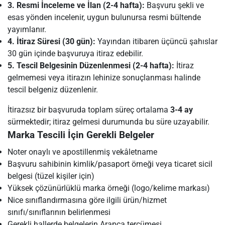
3. Resmi İnceleme ve İlan (2-4 hafta):
Başvuru şekli ve
esas yönden incelenir, uygun bulunursa resmi bültende
yayımlanır.
4. İtiraz Süresi (30 gün):
Yayından itibaren üçüncü şahıslar
30 gün içinde başvuruya itiraz edebilir.
5. Tescil Belgesinin Düzenlenmesi (2-4 hafta):
İtiraz
gelmemesi veya itirazın lehinize sonuçlanması halinde
tescil belgeniz düzenlenir.
İtirazsız bir başvuruda toplam süreç ortalama
3-4 ay
sürmektedir; itiraz gelmesi durumunda bu süre uzayabilir.
Marka Tescili İçin Gerekli Belgeler
Noter onaylı ve apostillenmiş vekâletname
Başvuru sahibinin kimlik/pasaport örneği veya ticaret sicil
belgesi (tüzel kişiler için)
Yüksek çözünürlüklü marka örneği (logo/kelime markası)
Nice sınıflandırmasına göre ilgili ürün/hizmet
sınıfı/sınıflarının belirlenmesi
Gerekli hallerde belgelerin Arapça tercümesi