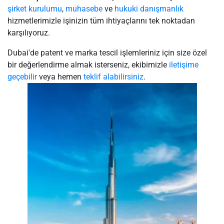
şirket kurulumu
,
muhasebe
ve
hukuki danışmanlık
hizmetlerimizle işinizin tüm ihtiyaçlarını tek noktadan
karşılıyoruz.
Dubai'de patent ve marka tescil işlemleriniz için size özel
bir değerlendirme almak isterseniz, ekibimizle
iletişime
geçebilir
veya hemen
teklif alabilirsiniz
.