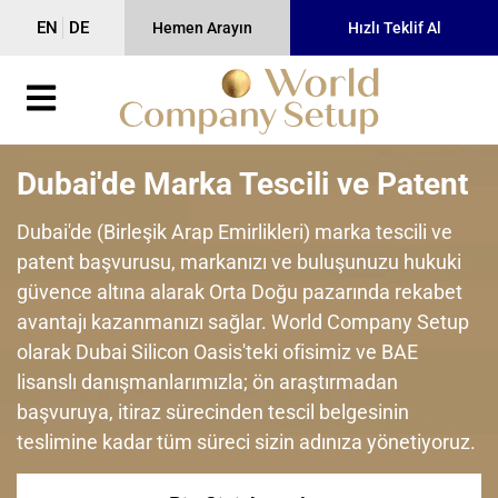
EN
DE
Hemen Arayın
Hızlı Teklif Al
Dubai'de Marka Tescili ve Patent
Dubai'de (Birleşik Arap Emirlikleri) marka tescili ve
patent başvurusu, markanızı ve buluşunuzu hukuki
güvence altına alarak Orta Doğu pazarında rekabet
avantajı kazanmanızı sağlar. World Company Setup
olarak Dubai Silicon Oasis'teki ofisimiz ve BAE
lisanslı danışmanlarımızla; ön araştırmadan
başvuruya, itiraz sürecinden tescil belgesinin
teslimine kadar tüm süreci sizin adınıza yönetiyoruz.