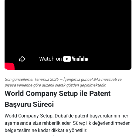
Son güncelleme: Temmuz 2026 — İçeriğimiz güncel BAE mevzuatı ve
piyasa verilerine göre düzenli olarak gözden geçirilmektedir.
World Company Setup ile Patent
Başvuru Süreci
World Company Setup, Dubai'de patent başvurularının her
aşamasında size rehberlik eder. Süreç ilk değerlendirmeden
belge teslimine kadar dikkatle yönetilir: