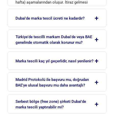
hafta) aşamalarından oluşur. İtiraz gelmesi
halinde süreç uzayabilir.
+
Dubai'de marka tescil ücreti ne kadardır?
Ücretler; sınıf sayısına, marka türüne ve olası
Türkiye'de tescilli markam Dubai'de veya BAE
+
itiraz sürecine göre değişir. Güncel yaklaşık
genelinde otomatik olarak korunur mu?
ücret tablosunu sayfamızın 'Dubai'de Marka
Tescil Fiyatları' bölümünde bulabilirsiniz. Size
Hayır. Marka koruması ülkeseldir; Türk Patent ve
özel net ve bağlayıcı bir teklif için ekibimizden
+
Marka Kurumu'na yaptırdığınız tescil yalnızca
Marka tescili kaç yıl geçerlidir, nasıl yenilenir?
teklif alabilirsiniz
.
Türkiye sınırları içinde geçerlidir. BAE pazarında
faaliyet gösterecek veya markanızı bu bölgede
Dubai'de (BAE'de) tescilli bir marka 10 yıl süreyle
korumak isteyen işletmelerin, markalarını ayrıca
Madrid Protokolü ile başvuru mu, doğrudan
+
korunur. Bu sürenin sonunda, belirli bir yenileme
BAE'de (doğrudan ulusal başvuru veya Madrid
BAE'ye ulusal başvuru mu daha avantajlı?
ücreti ödenerek markanın koruması 10'ar yıllık
Protokolü üzerinden) tescil ettirmesi gerekir.
dönemler halinde süresiz olarak uzatılabilir.
BAE, Aralık 2021'de Madrid Protokolü'ne taraf
Serbest bölge (free zone) şirketi Dubai'de
+
olmuştur. Yalnızca BAE'de koruma
marka tescili yaptırabilir mi?
hedefleniyorsa doğrudan ulusal başvuru