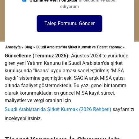
Gizlilik ve Veri Politikası
'nı okudum ve kabul
ediyorum
Talep Formunu Gönder
Anasayfa >
Blog >
Suudi Arabistan'da Şirket Kurmak ve Ticaret Yapmak >
Güncelleme (Temmuz 2026):
Ağustos 2024'te yürürlüğe
giren yeni Yatırım Kanunu ile Suudi Arabistan'da şirket
kuruluşunda "lisans" uygulaması sadeleştirilmiş "MISA
kaydı" sistemine geçmiştir; eski SAGIA artık MISA çatısı
altında faaliyet göstermektedir. Bu yazı genel bir tanıtım
olarak korunmaktadır; en güncel MISA kayıt süreci,
maliyetler ve vergi oranları için
Suudi Arabistan'da Şirket Kurmak (2026 Rehberi)
sayfamızı
inceleyebilirsiniz.