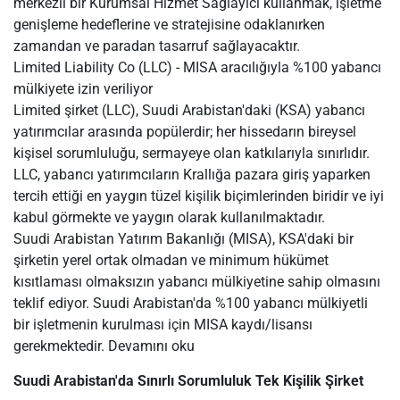
merkezli bir Kurumsal Hizmet Sağlayıcı kullanmak, işletme
genişleme hedeflerine ve stratejisine odaklanırken
zamandan ve paradan tasarruf sağlayacaktır.
Limited Liability Co (LLC) - MISA aracılığıyla %100 yabancı
mülkiyete izin veriliyor
Limited şirket (LLC), Suudi Arabistan'daki (KSA) yabancı
yatırımcılar arasında popülerdir; her hissedarın bireysel
kişisel sorumluluğu, sermayeye olan katkılarıyla sınırlıdır.
LLC, yabancı yatırımcıların Krallığa pazara giriş yaparken
tercih ettiği en yaygın tüzel kişilik biçimlerinden biridir ve iyi
kabul görmekte ve yaygın olarak kullanılmaktadır.
Suudi Arabistan Yatırım Bakanlığı (MISA), KSA'daki bir
şirketin yerel ortak olmadan ve minimum hükümet
kısıtlaması olmaksızın yabancı mülkiyetine sahip olmasını
teklif ediyor. Suudi Arabistan'da %100 yabancı mülkiyetli
bir işletmenin kurulması için MISA kaydı/lisansı
gerekmektedir. Devamını oku
Suudi Arabistan'da Sınırlı Sorumluluk Tek Kişilik Şirket