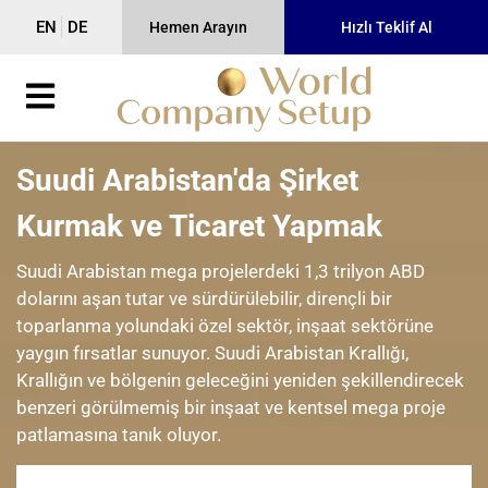
EN
DE
Hemen Arayın
Hızlı Teklif Al
Suudi Arabistan'da Şirket
Kurmak ve Ticaret Yapmak
Suudi Arabistan mega projelerdeki 1,3 trilyon ABD
dolarını aşan tutar ve sürdürülebilir, dirençli bir
toparlanma yolundaki özel sektör, inşaat sektörüne
yaygın fırsatlar sunuyor. Suudi Arabistan Krallığı,
Krallığın ve bölgenin geleceğini yeniden şekillendirecek
benzeri görülmemiş bir inşaat ve kentsel mega proje
patlamasına tanık oluyor.