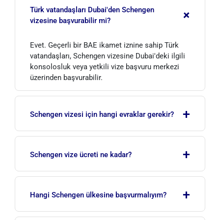
Türk vatandaşları Dubai'den Schengen
+
vizesine başvurabilir mi?
Evet. Geçerli bir BAE ikamet iznine sahip Türk
vatandaşları, Schengen vizesine Dubai'deki ilgili
konsolosluk veya yetkili vize başvuru merkezi
üzerinden başvurabilir.
+
Schengen vizesi için hangi evraklar gerekir?
Geçerli pasaport, doldurulmuş başvuru formu,
+
biyometrik fotoğraf, BAE ikamet izni, Emirates
Schengen vize ücreti ne kadar?
ID, uçak ve otel rezervasyonu, banka dökümü,
işveren/gelir belgesi ve asgari 30.000 € teminatlı
2026 itibarıyla yetişkinler için 90 €, 6-11 yaş
seyahat sağlık sigortası temel belgelerdir.
+
çocuklar için 45 €'dur. 6 yaş altı çocuklar harçtan
Hangi Schengen ülkesine başvurmalıyım?
muaftır. Bu tutara vize merkezi hizmet bedeli
dahil değildir.