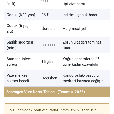
90 €
üstü)
tipi vize harcı
Çocuk (6-11 yaş)
45 €
İndirimli çocuk harcı
Çocuk (6 yaş
Ücretsiz
Harç muafiyeti
altı)
Sağlık sigortası
Zorunlu asgari teminat
30.000 €
(min.)
tutarı
Standart işlem
Yoğun dönemlerde 45
15 gün
süresi
güne kadar uzayabilir
Vize merkezi
Konsolosluk/başvuru
Değişken
hizmet bedeli
merkezi bazında değişir
Schengen Vize Ücret Tablosu (Temmuz 2026)
⚠
Bu tablodaki oran ve tutarlar Temmuz 2026 tarihi için