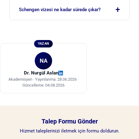
Başvuru, en uzun süre kalacağınız ana varış
+
ülkesine yapılır. Süreler eşitse Schengen
Schengen vizesi ne kadar sürede çıkar?
bölgesine ilk giriş yapılacak ülkeye başvurulur.
Standart işlem süresi genellikle 15 gündür; yoğun
dönemlerde bu süre 45 güne kadar uzayabilir.
Seyahatten en az 3-4 hafta önce başvurmanız
YAZAN
önerilir.
NA
Dr. Nurgül Aslan
Akademisyen ·
Yayınlanma: 28.06.2026
·
Güncelleme: 04.08.2026
Talep Formu Gönder
Hizmet taleplerinizi iletmek için formu doldurun.