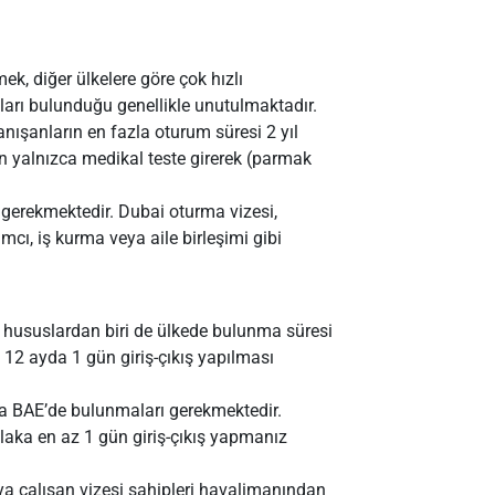
, diğer ülkelere göre çok hızlı
arı bulunduğu genellikle unutulmaktadır.
nışanların en fazla oturum süresi 2 yıl
n yalnızca medikal teste girerek (parmak
 gerekmektedir. Dubai oturma vizesi,
ımcı, iş kurma veya aile birleşimi gibi
 hususlardan biri de ülkede bulunma süresi
12 ayda 1 gün giriş-çıkış yapılması
ka BAE’de bulunmaları gerekmektedir.
laka en az 1 gün giriş-çıkış yapmanız
veya çalışan vizesi sahipleri havalimanından