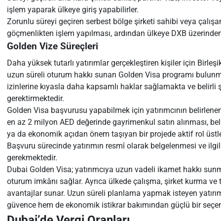
işlem yaparak ülkeye giriş yapabilirler.
Zorunlu süreyi geçiren serbest bölge şirketi sahibi veya çalış
göçmenlikten işlem yapılması, ardından ülkeye DXB üzerinden 
Golden Vize Süreçleri
Daha yüksek tutarlı yatırımlar gerçekleştiren kişiler için Birleşi
uzun süreli oturum hakkı sunan Golden Visa programı bulunma
izinlerine kıyasla daha kapsamlı haklar sağlamakta ve belirli şa
gerektirmektedir.
Golden Visa başvurusu yapabilmek için yatırımcının belirlenen 
en az 2 milyon AED değerinde gayrimenkul satın alınması, beli
ya da ekonomik açıdan önem taşıyan bir projede aktif rol üstl
Başvuru sürecinde yatırımın resmî olarak belgelenmesi ve ilg
gerekmektedir.
Dubai Golden Visa; yatırımcıya uzun vadeli ikamet hakkı sunma
oturum imkânı sağlar. Ayrıca ülkede çalışma, şirket kurma ve
avantajlar sunar. Uzun süreli planlama yapmak isteyen yatır
güvence hem de ekonomik istikrar bakımından güçlü bir seçen
Dubai’de Vergi Oranları