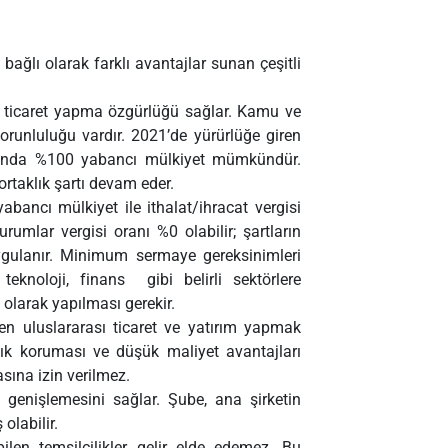
 bağlı olarak farklı avantajlar sunan çeşitli
de ticaret yapma özgürlüğü sağlar. Kamu ve
zorunluluğu vardır. 2021’de yürürlüğe giren
uğunda %100 yabancı mülkiyet mümkündür.
ortaklık şartı devam eder.
bancı mülkiyet ile ithalat/ihracat vergisi
urumlar vergisi oranı %0 olabilir; şartların
gulanır. Minimum sermaye gereksinimleri
 teknoloji, finans gibi belirli sektörlere
 olarak yapılması gerekir.
den uluslararası ticaret ve yatırım yapmak
lık koruması ve düşük maliyet avantajları
sına izin verilmez.
e genişlemesini sağlar. Şube, ana şirketin
 olabilir.
len temsilcilikler, gelir elde edemez. Bu