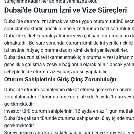
süreçlerine kadar her adımda yanınızda olur.
Dubai'de Oturum İzni ve Vize Süreçleri
Dubai’de oturma izni almak ve size uygun oturum türünü seçmek
sonuçlanmaktadır; ancak alınan vize türünün bazı sorumlulukl
Dubai’de şirket kurarak yatırımcı veya çalışan oturumu alan da
olmaktadır. Bu süre sonunda oturum kimliklerini yenilemek içi
izi testine ihtiyaç olmamaktadır) kimliklerini yenileyebilirler.
Dubai'de uzun süreli ikamet etmek için oturma vizesi almanız
genellikle çalışma vizesiyle bağlantılı olarak alınır, ancak yatır
sebeplerle de oturma vizesi başvurusu yapılabilir.
Oturum Sahiplerinin Giriş Çıkış Zorunluluğu
Dubai’de oturum sahiplerinin dikkat etmesi gereken en önemli
zorunluluğudur. Oturum türüne göre ülkede 6 ayda 1 gün veya 
gerekmektedir.
Investor türü oturum sahiplerinin, 12 ayda en az 1 gün mutla
Dubai’de çalışan türünde oturuma sahipseniz, 6 ay içinde mut
gerekmektedir.
Süreyi geçiren ana kara şirketi sahibi, partner vize, investor 