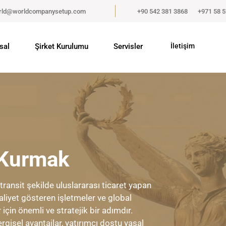
rld@worldcompanysetup.com
+90 542 381 3868
+971 58 
sal
Şirket Kurulumu
Servisler
İletişim
 Kurmak
ransit şekilde uluslararası ticaret yapan
liyet gösteren işletmeler ve global
için önemli ve stratejik bir adımdır.
gisel avantajlar, yatırımcı dostu yasal