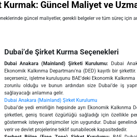
et Kurmak: Güncel Maliyet ve Uzm
eklerinde güncel maliyetler, gerekli belgeler ve tüm süreç için ar
Dubai’de Şirket Kurma Seçenekleri
Dubai Anakara (Mainland) Şirketi Kurulumu:
Dubai Anaka
Ekonomik Kalkınma Departmanı'na (DED) kayıtlı bir şirkettir.
seçerseniz, işletme kuruluşunu BAE'deki Ekonomik Kalkınma 
zorunlu olduğu ve bunun ardından size Dubai’de iş yapm
sağlayacağı anlamına gelir.
Dubai Anakara (Mainland) Şirket Kurulumu
Dubai’de yedi emirliğin hepsinde ayrı Ekonomik Kalkınma D
şirketleri, geniş ticaret özgürlüğü sağladığı için özellikle 
göstermek isteyen girişimciler için uygundur. Dubai genelind
verir ve devlet projelerine teklif sunabilecek kapasitededir.
Serbest Bölge (Free Zone) Şirket Kurulumu:
BAE Dubai S