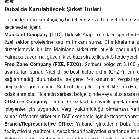
eder.
Dubai’de Kurulabilecek Şirket Türleri
Dubai'de firma kuruluşu, iş hedeflerinize ve faaliyet alanınıza
seçenekleri içerir.
Mainland Company (LLC):
Birleşik Arap Emirlikleri genelin
özel sektör projelerine katılım imkânı sunar. Ofis kiralama 
düzenlemeyle birlikte Mainland şirketlerin büyük çoğunl
Yalnızca savunma, güvenlik ve bazı stratejik sektörlerde yerel 
Free Zone Company (FZE, FZCO):
Serbest bölgeler; %100 ya
avantajları sunar. Nitelikli serbest bölge geliri (QFZP) için k
sağlanmadığı durumlarda ise genel %9 kurumlar vergisi uy
değişiklik gösterebilir. Serbest bölgeler genellikle medya,
odaklanmıştır. Ticaretin serbest bölge içinde veya uluslararası
Offshore Company:
Dubai’de fiziksel bir varlık gerektirme
isteyenler için uygundur. Vergi yükümlülüğü olmaması, var
sunar. Offshore şirketlerin BAE ekonomisi içinde ticaret yapma
Branch/Representative Office:
Yabancı şirketlerin Dubai’d
faaliyetlerini yürütebilir. Ancak ticari faaliyetleri sınırlandırılmış
Yalnızca ürün tanıtımı ve pazarlama için faaliyet gösterebi