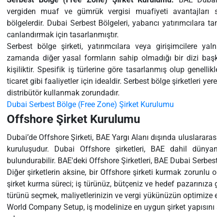
vergiden muaf ve gümrük vergisi muafiyeti avantajları
bölgelerdir. Dubai Serbest Bölgeleri, yabancı yatırımcılara ta
canlandırmak için tasarlanmıştır.
Serbest bölge şirketi, yatırımcılara veya girişimcilere ya
zamanda diğer yasal formların sahip olmadığı bir dizi baş
kişiliktir. Spesifik iş türlerine göre tasarlanmış olup genellik
ticaret gibi faaliyetler için idealdir. Serbest bölge şirketleri 
distribütör kullanmak zorundadır.
Dubai Serbest Bölge (Free Zone) Şirket Kurulumu
Offshore Şirket Kurulumu
Dubai’de Offshore Şirketi, BAE Yargı Alanı dışında uluslararası
kuruluşudur. Dubai Offshore şirketleri, BAE dahil dünya
bulundurabilir. BAE'deki Offshore Şirketleri, BAE Dubai Serbest 
Diğer şirketlerin aksine, bir Offshore şirketi kurmak zorunlu ol
şirket kurma süreci; iş türünüz, bütçeniz ve hedef pazarınıza 
türünü seçmek, maliyetlerinizin ve vergi yükünüzün optimize ed
World Company Setup, iş modelinize en uygun şirket yapısını 