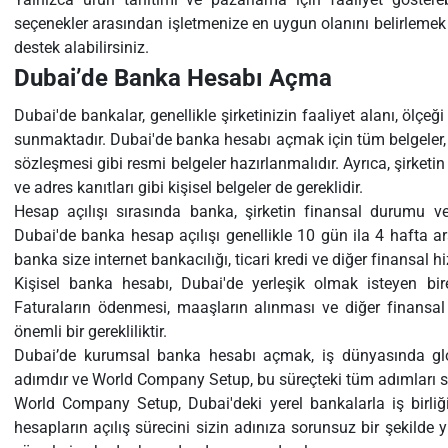
seçenekler arasından işletmenize en uygun olanını belirlem
destek alabilirsiniz.
Dubai’de Banka Hesabı Açma
Dubai'de bankalar, genellikle şirketinizin faaliyet alanı, ölçeğ
sunmaktadır. Dubai'de banka hesabı açmak için tüm belgeler, tic
sözleşmesi gibi resmi belgeler hazırlanmalıdır. Ayrıca, şirketin s
ve adres kanıtları gibi kişisel belgeler de gereklidir.
Hesap açılışı sırasında banka, şirketin finansal durumu ve f
Dubai'de banka hesap açılışı genellikle 10 gün ila 4 hafta ar
banka size internet bankacılığı, ticari kredi ve diğer finansal 
Kişisel banka hesabı, Dubai'de yerleşik olmak isteyen birey
Faturaların ödenmesi, maaşların alınması ve diğer finansal 
önemli bir gerekliliktir.
Dubai’de kurumsal banka hesabı açmak, iş dünyasında glob
adımdır ve World Company Setup, bu süreçteki tüm adımları sizi
World Company Setup, Dubai'deki yerel bankalarla iş birl
hesapların açılış sürecini sizin adınıza sorunsuz bir şekilde 