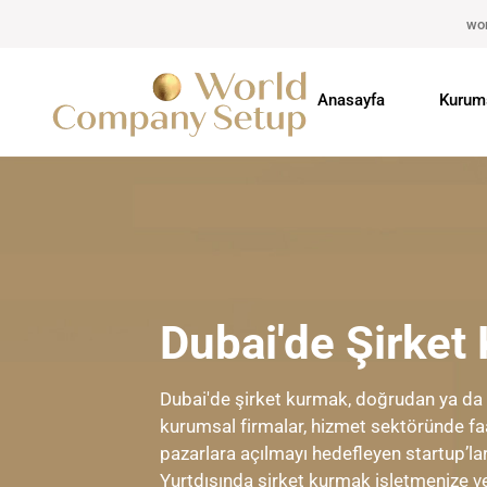
wo
Anasayfa
Kurum
Dubai'de Şirket
Dubai'de şirket kurmak, doğrudan ya da t
kurumsal firmalar, hizmet sektöründe faa
pazarlara açılmayı hedefleyen startup’lar 
Yurtdışında şirket kurmak işletmenize ver