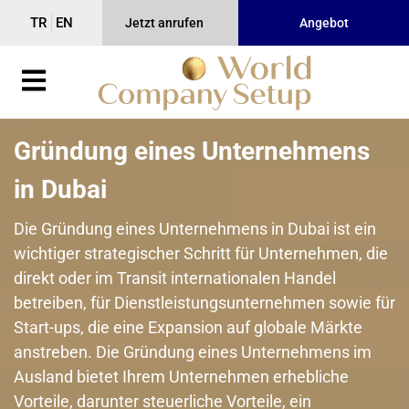
TR
EN
Jetzt anrufen
Angebot
Gründung eines Unternehmens
in Dubai
Die Gründung eines Unternehmens in Dubai ist ein
wichtiger strategischer Schritt für Unternehmen, die
direkt oder im Transit internationalen Handel
betreiben, für Dienstleistungsunternehmen sowie für
Start-ups, die eine Expansion auf globale Märkte
anstreben. Die Gründung eines Unternehmens im
Ausland bietet Ihrem Unternehmen erhebliche
Vorteile, darunter steuerliche Vorteile, ein