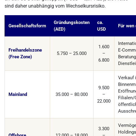
sind daher unabhängig vom Wechselkursrisiko.
Gründungskosten
ca.
Gesellschaftsform
Für wen 
(AED)
USD
Internat
1.600
Freihandelszone
E-Comme
5.750 – 25.000
–
(Free Zone)
Beratung,
6.800
Dienstle
Verkauf 
Binnenma
9.500
Eröffnun
Mainland
35.000 – 80.000
–
Filialen
22.000
öffentlic
Ausschr
Vermöge
3.300
Holdings
Offshore
12.000 – 18.000
–