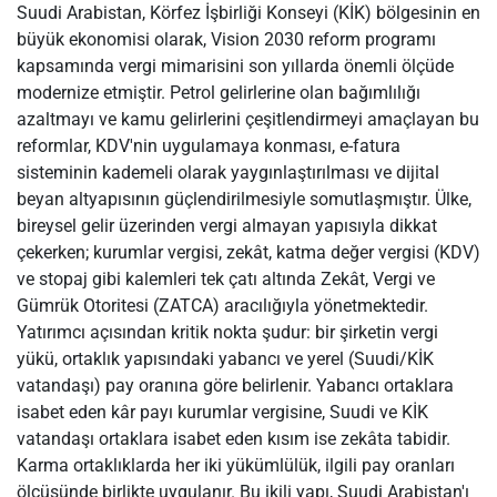
Suudi Arabistan, Körfez İşbirliği Konseyi (KİK) bölgesinin en
büyük ekonomisi olarak, Vision 2030 reform programı
kapsamında vergi mimarisini son yıllarda önemli ölçüde
modernize etmiştir. Petrol gelirlerine olan bağımlılığı
azaltmayı ve kamu gelirlerini çeşitlendirmeyi amaçlayan bu
reformlar, KDV'nin uygulamaya konması, e-fatura
sisteminin kademeli olarak yaygınlaştırılması ve dijital
beyan altyapısının güçlendirilmesiyle somutlaşmıştır. Ülke,
bireysel gelir üzerinden vergi almayan yapısıyla dikkat
çekerken; kurumlar vergisi, zekât, katma değer vergisi (KDV)
ve stopaj gibi kalemleri tek çatı altında Zekât, Vergi ve
Gümrük Otoritesi (ZATCA) aracılığıyla yönetmektedir.
Yatırımcı açısından kritik nokta şudur: bir şirketin vergi
yükü, ortaklık yapısındaki yabancı ve yerel (Suudi/KİK
vatandaşı) pay oranına göre belirlenir. Yabancı ortaklara
isabet eden kâr payı kurumlar vergisine, Suudi ve KİK
vatandaşı ortaklara isabet eden kısım ise zekâta tabidir.
Karma ortaklıklarda her iki yükümlülük, ilgili pay oranları
ölçüsünde birlikte uygulanır. Bu ikili yapı, Suudi Arabistan'ı