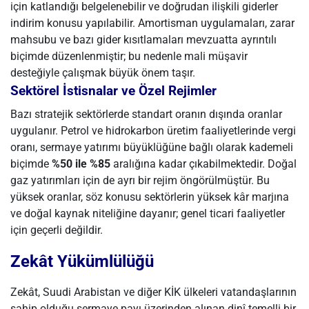
için katlandığı belgelenebilir ve doğrudan ilişkili giderler
indirim konusu yapılabilir. Amortisman uygulamaları, zarar
mahsubu ve bazı gider kısıtlamaları mevzuatta ayrıntılı
biçimde düzenlenmiştir; bu nedenle mali müşavir
desteğiyle çalışmak büyük önem taşır.
Sektörel İstisnalar ve Özel Rejimler
Bazı stratejik sektörlerde standart oranın dışında oranlar
uygulanır. Petrol ve hidrokarbon üretim faaliyetlerinde vergi
oranı, sermaye yatırımı büyüklüğüne bağlı olarak kademeli
biçimde
%50 ile %85
aralığına kadar çıkabilmektedir. Doğal
gaz yatırımları için de ayrı bir rejim öngörülmüştür. Bu
yüksek oranlar, söz konusu sektörlerin yüksek kâr marjına
ve doğal kaynak niteliğine dayanır; genel ticari faaliyetler
için geçerli değildir.
Zekât Yükümlülüğü
Zekât, Suudi Arabistan ve diğer KİK ülkeleri vatandaşlarının
sahip olduğu sermaye payı üzerinden alınan dinî temelli bir