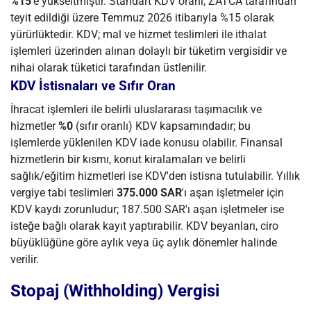
%15
'e yükseltmiştir. Standart KDV oranı, ZATCA tarafından
teyit edildiği üzere Temmuz 2026 itibarıyla %15 olarak
yürürlüktedir. KDV; mal ve hizmet teslimleri ile ithalat
işlemleri üzerinden alınan dolaylı bir tüketim vergisidir ve
nihai olarak tüketici tarafından üstlenilir.
KDV İstisnaları ve Sıfır Oran
İhracat işlemleri ile belirli uluslararası taşımacılık ve
hizmetler
%0
(sıfır oranlı) KDV kapsamındadır; bu
işlemlerde yüklenilen KDV iade konusu olabilir. Finansal
hizmetlerin bir kısmı, konut kiralamaları ve belirli
sağlık/eğitim hizmetleri ise KDV'den istisna tutulabilir. Yıllık
vergiye tabi teslimleri
375.000 SAR
'ı aşan işletmeler için
KDV kaydı zorunludur; 187.500 SAR'ı aşan işletmeler ise
isteğe bağlı olarak kayıt yaptırabilir. KDV beyanları, ciro
büyüklüğüne göre aylık veya üç aylık dönemler halinde
verilir.
Stopaj (Withholding) Vergisi