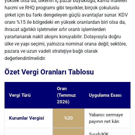
yüksek olsa da; ülkenin iç pazar büyüklüğü, kamu ihaleleri
hacmi ve RHQ programı gibi teşvikler, birçok çokuluslu
şirket için bu farkı dengeleyen güçlü avantajlar sunar. KDV
oranı %15 ile bölgedeki en yüksek oranlardan biri olsa da,
ihracat ağırlıklı işletmeler sıfır oranlı işlemlerden
yararlanarak nakit akışını koruyabilir. Dolayısıyla doğru
ülke ve yapı seçimi, yalnızca nominal orana değil; sektöre,
pazara ve uzun vadeli stratejiye bağlı olarak
değerlendirilmelidir.
Özet Vergi Oranları Tablosu
Oran
Vergi Türü
(Temmuz
Uygulama Esası
2026)
Yabancı sermaye
Kurumlar Vergisi
%20
payının net kârı
Suudi/KİK