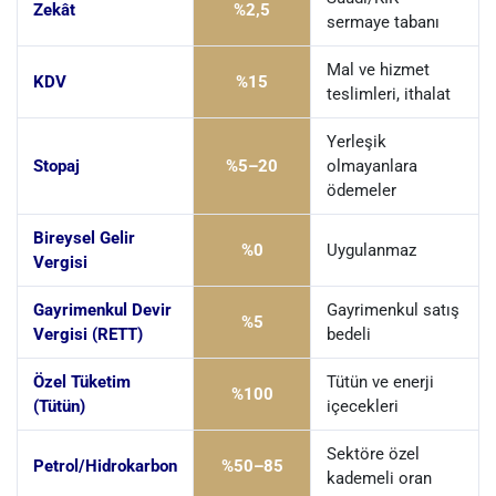
Zekât
%2,5
sermaye tabanı
Mal ve hizmet
KDV
%15
teslimleri, ithalat
Yerleşik
Stopaj
%5–20
olmayanlara
ödemeler
Bireysel Gelir
%0
Uygulanmaz
Vergisi
Gayrimenkul Devir
Gayrimenkul satış
%5
Vergisi (RETT)
bedeli
Özel Tüketim
Tütün ve enerji
%100
(Tütün)
içecekleri
Sektöre özel
Petrol/Hidrokarbon
%50–85
kademeli oran