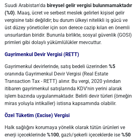
Suudi Arabistan'da
bireysel gelir vergisi bulunmamaktadır
(%0)
. Maaş, ücret ve serbest meslek gelirleri kişisel gelir
vergisine tabi değildir; bu durum ülkeyi nitelikli iş gücü ve
üst düzey yöneticiler için son derece cazip kılan en önemli
unsurlardan biridir. Bununla birlikte, sosyal güvenlik (GOSI)
primleri gibi dolaylı yükümlülükler mevcuttur.
Gayrimenkul Devir Vergisi (RETT)
Gayrimenkul devirlerinde, satış bedeli üzerinden
%5
oranında Gayrimenkul Devir Vergisi (Real Estate
Transaction Tax - RETT) alınır. Bu vergi, 2020 yılından
itibaren gayrimenkul satışlarında KDV'nin yerini alarak
işlem bazında uygulanmaktadır. Belirli devir türleri (örneğin
miras yoluyla intikaller) istisna kapsamında olabilir.
Özel Tüketim (Excise) Vergisi
Halk sağlığını korumaya yönelik olarak tütün ürünleri ve
enerji içeceklerinde
%100
, gazlı/şekerli içeceklerde ise
%50