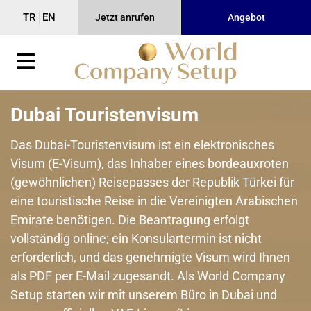
TR
EN
Jetzt anrufen
Angebot
Dubai Touristenvisum
Das Dubai-Touristenvisum ist ein elektronisches
Visum (E-Visum), das Inhaber eines bordeauxroten
(gewöhnlichen) Reisepasses der Republik Türkei für
eine touristische Reise in die Vereinigten Arabischen
Emirate benötigen. Die Beantragung erfolgt
vollständig online; ein Konsulartermin ist nicht
erforderlich, und das genehmigte Visum wird Ihnen
als PDF per E-Mail zugesandt. Als World Company
Setup starten wir mit unserem Büro in Dubai und