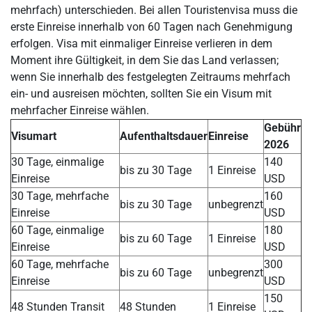
mehrfach) unterschieden. Bei allen Touristenvisa muss die
erste Einreise innerhalb von 60 Tagen nach Genehmigung
erfolgen. Visa mit einmaliger Einreise verlieren in dem
Moment ihre Gültigkeit, in dem Sie das Land verlassen;
wenn Sie innerhalb des festgelegten Zeitraums mehrfach
ein- und ausreisen möchten, sollten Sie ein Visum mit
mehrfacher Einreise wählen.
Gebühr
Visumart
Aufenthaltsdauer
Einreise
2026
30 Tage, einmalige
140
bis zu 30 Tage
1 Einreise
Einreise
USD
30 Tage, mehrfache
160
bis zu 30 Tage
unbegrenzt
Einreise
USD
60 Tage, einmalige
180
bis zu 60 Tage
1 Einreise
Einreise
USD
60 Tage, mehrfache
300
bis zu 60 Tage
unbegrenzt
Einreise
USD
150
48 Stunden Transit
48 Stunden
1 Einreise