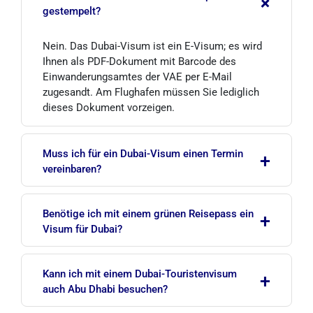
+
gestempelt?
Nein. Das Dubai-Visum ist ein E-Visum; es wird
Ihnen als PDF-Dokument mit Barcode des
Einwanderungsamtes der VAE per E-Mail
zugesandt. Am Flughafen müssen Sie lediglich
dieses Dokument vorzeigen.
Muss ich für ein Dubai-Visum einen Termin
+
vereinbaren?
Nein. Der Antrag erfolgt vollständig online; Sie
Benötige ich mit einem grünen Reisepass ein
+
müssen weder ein Konsulat aufsuchen noch
Visum für Dubai?
einen Termin vereinbaren oder persönlich
erscheinen.
Nein. Inhaber eines grünen (besonderen)
Kann ich mit einem Dubai-Touristenvisum
+
Reisepasses sind für Aufenthalte von bis zu 90
auch Abu Dhabi besuchen?
Tagen von der Visumpflicht befreit. Einzige
Voraussetzung ist eine Passgültigkeit von