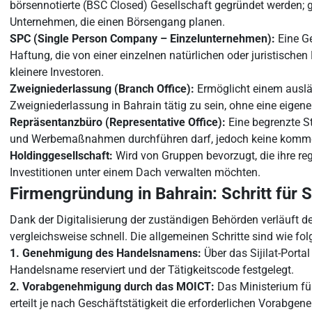
börsennotierte (BSC Closed) Gesellschaft gegründet werden; g
Unternehmen, die einen Börsengang planen.
SPC (Single Person Company – Einzelunternehmen):
Eine Ge
Haftung, die von einer einzelnen natürlichen oder juristische
kleinere Investoren.
Zweigniederlassung (Branch Office):
Ermöglicht einem auslä
Zweigniederlassung in Bahrain tätig zu sein, ohne eine eigene
Repräsentanzbüro (Representative Office):
Eine begrenzte St
und Werbemaßnahmen durchführen darf, jedoch keine kommer
Holdinggesellschaft:
Wird von Gruppen bevorzugt, die ihre re
Investitionen unter einem Dach verwalten möchten.
Firmengründung in Bahrain: Schritt für S
Dank der Digitalisierung der zuständigen Behörden verläuft 
vergleichsweise schnell. Die allgemeinen Schritte sind wie folg
1. Genehmigung des Handelsnamens:
Über das Sijilat-Porta
Handelsname reserviert und der Tätigkeitscode festgelegt.
2. Vorabgenehmigung durch das MOICT:
Das Ministerium fü
erteilt je nach Geschäftstätigkeit die erforderlichen Vorabge