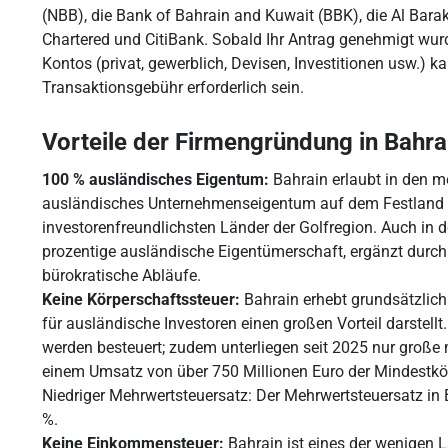
(NBB), die Bank of Bahrain and Kuwait (BBK), die Al Bar
Chartered und CitiBank. Sobald Ihr Antrag genehmigt wurde
Kontos (privat, gewerblich, Devisen, Investitionen usw.) 
Transaktionsgebühr erforderlich sein.
Vorteile der Firmengründung in Bahra
100 % ausländisches Eigentum:
Bahrain erlaubt in den m
ausländisches Unternehmenseigentum auf dem Festland u
investorenfreundlichsten Länder der Golfregion. Auch in den
prozentige ausländische Eigentümerschaft, ergänzt durch
bürokratische Abläufe.
Keine Körperschaftssteuer:
Bahrain erhebt grundsätzlich
für ausländische Investoren einen großen Vorteil darstell
werden besteuert; zudem unterliegen seit 2025 nur groß
einem Umsatz von über 750 Millionen Euro der Mindestkö
Niedriger Mehrwertsteuersatz: Der Mehrwertsteuersatz in B
%.
Keine Einkommensteuer:
Bahrain ist eines der wenigen 