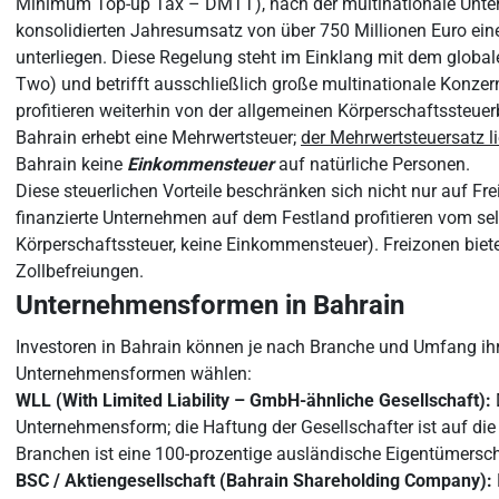
Minimum Top-up Tax – DMTT), nach der multinationale Unt
konsolidierten Jahresumsatz von über 750 Millionen Euro ein
unterliegen. Diese Regelung steht im Einklang mit dem globa
Two) und betrifft ausschließlich große multinationale Konze
profitieren weiterhin von der allgemeinen Körperschaftssteuer
Bahrain erhebt eine Mehrwertsteuer;
der Mehrwertsteuersatz li
Bahrain keine
Einkommensteuer
auf natürliche Personen.
Diese steuerlichen Vorteile beschränken sich nicht nur auf F
finanzierte Unternehmen auf dem Festland profitieren vom sel
Körperschaftssteuer, keine Einkommensteuer). Freizonen biete
Zollbefreiungen.
Unternehmensformen in Bahrain
Investoren in Bahrain können je nach Branche und Umfang ihr
Unternehmensformen wählen:
WLL (With Limited Liability – GmbH-ähnliche Gesellschaft):
Unternehmensform; die Haftung der Gesellschafter ist auf die
Branchen ist eine 100-prozentige ausländische Eigentümersch
BSC / Aktiengesellschaft (Bahrain Shareholding Company):