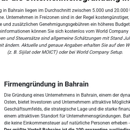
 in Bahrain liegen im Durchschnitt zwischen 5.000 und 20.000 U
 Unternehmen in Freizonen sind in der Regel kostengünstiger,
 und zusätzlichen Genehmigungsgebühren ein höheres Budget erf
ninformationen können Sie sich kostenlos vom World Company 
 und Steuersätze sind allgemeine Schätzungen mit Stand Juli 
t ändern. Aktuelle und genaue Angaben erhalten Sie auf den Web
(z. B. Sijilat oder MOICT) oder bei World Company Setup.
Firmengründung in Bahrain
Die Gründung eines Unternehmens in Bahrain, einem der dyn
Osten, bietet Investoren und Unternehmern attraktive Möglichke
Geschäftsumfelds, die strategische Lage und die starke finan
einem attraktiven Standort für Unternehmensgründungen. Bah
die keine Einkommensteuer auf natürliche Personen erheben - e
Der größte Vorteil Bahrains ist die 100-prozentige ausländi