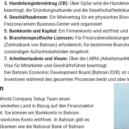
3. Handelsregistereintrag (CR):
Über Sijilat wird die Handels
beantragt; die Gründungsurkunde und die Gesellschafterdok
4. Geschäftsadresse:
Ein Mietvertrag für ein physisches Büro 
Freizone/einem Business-Center wird organisiert.
5. Bankkonto und Kapital:
Ein Firmenkonto wird eröffnet und d
6. Branchenspezifische Lizenzen:
Für Finanzdienstleistunge
(Zentralbank von Bahrain) erforderlich; für bestimmte Branch
zuständigen Aufsichtsbehörden eingeholt.
7. Arbeitserlaubnis und Visum:
Über die LMRA (Arbeitsmarktb
Visa für Mitarbeiter und Geschäftsführer beantragt.
Der Bahrain Economic Development Board (Bahrain EDB) ist die 
Investoren während des gesamten Prozesses berät und über Inv
in
as World Company Setup Team einen
ntwickeltes Land in Bezug auf den Finanzsektor
net. Sie können ein Bankkonto in Bahrain
sönliches Konto eröffnen. In Bahrain gibt es
oßbanken wie die National Bank of Bahrain