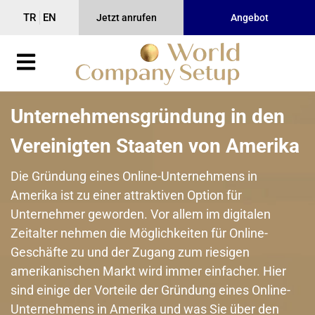
TR
EN
Jetzt anrufen
Angebot
Unternehmensgründung in den
Vereinigten Staaten von Amerika
Die Gründung eines Online-Unternehmens in
Amerika ist zu einer attraktiven Option für
Unternehmer geworden. Vor allem im digitalen
Zeitalter nehmen die Möglichkeiten für Online-
Geschäfte zu und der Zugang zum riesigen
amerikanischen Markt wird immer einfacher. Hier
sind einige der Vorteile der Gründung eines Online-
Unternehmens in Amerika und was Sie über den