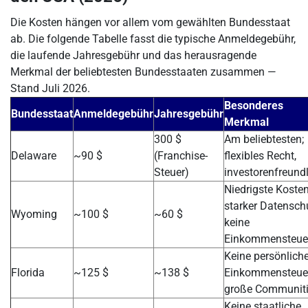
Die Kosten hängen vor allem vom gewählten Bundesstaat
ab. Die folgende Tabelle fasst die typische Anmeldegebühr,
die laufende Jahresgebühr und das herausragende
Merkmal der beliebtesten Bundesstaaten zusammen —
Stand Juli 2026.
Besonderes
Bundesstaat
Anmeldegebühr
Jahresgebühr
Merkmal
300 $
Am beliebtesten;
Delaware
~90 $
(Franchise-
flexibles Recht,
Steuer)
investorenfreund
Niedrigste Kosten
starker Datensch
Wyoming
~100 $
~60 $
keine
Einkommensteue
Keine persönlich
Florida
~125 $
~138 $
Einkommensteuer
große Communit
Keine staatliche