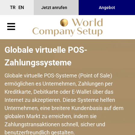
TR
EN
Jetzt anrufen
Angebot
Globale virtuelle POS-
Zahlungssysteme
Globale virtuelle POS-Systeme (Point of Sale)
ermöglichen es Unternehmen, Zahlungen per
Kreditkarte, Debitkarte oder E-Wallet über das
Internet zu akzeptieren. Diese Systeme helfen
Unternehmen, eine breitere Kundenbasis auf dem
globalen Markt zu erreichen, indem sie
Zahlungstransaktionen schnell, sicher und
benutzerfreundlich gestalten.