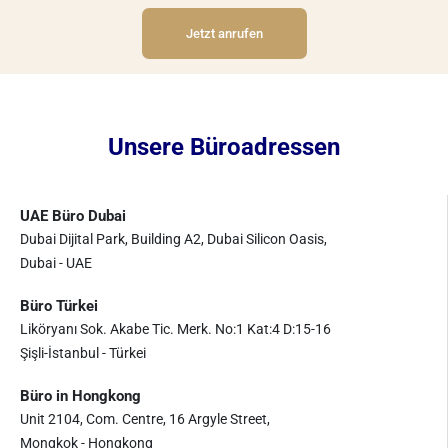
Ablehnungsgrund und leiten sie an den
Jetzt anrufen
passenden Anbieter weiter.
Unsere Büroadressen
UAE Büro Dubai
Dubai Dijital Park, Building A2, Dubai Silicon Oasis,
Dubai - UAE
Büro Türkei
Liköryanı Sok. Akabe Tic. Merk. No:1 Kat:4 D:15-16
Şişli-İstanbul - Türkei
Büro in Hongkong
Unit 2104, Com. Centre, 16 Argyle Street,
Mongkok - Hongkong