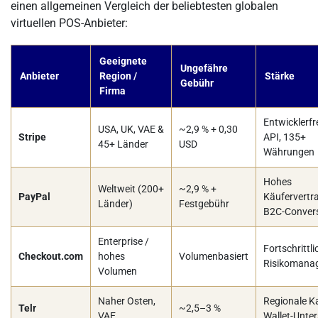
einen allgemeinen Vergleich der beliebtesten globalen
virtuellen POS-Anbieter:
Geeignete
Ungefähre
Anbieter
Region /
Stärke
Gebühr
Firma
Entwicklerfr
USA, UK, VAE &
~2,9 % + 0,30
Stripe
API, 135+
45+ Länder
USD
Währungen
Hohes
Weltweit (200+
~2,9 % +
PayPal
Käufervertr
Länder)
Festgebühr
B2C-Conver
Enterprise /
Fortschrittl
Checkout.com
hohes
Volumenbasiert
Risikomana
Volumen
Naher Osten,
Regionale K
Telr
~2,5–3 %
VAE
Wallet-Unte