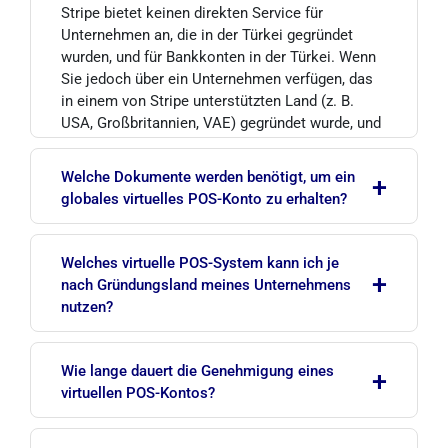
Stripe bietet keinen direkten Service für
Unternehmen an, die in der Türkei gegründet
wurden, und für Bankkonten in der Türkei. Wenn
Sie jedoch über ein Unternehmen verfügen, das
in einem von Stripe unterstützten Land (z. B.
USA, Großbritannien, VAE) gegründet wurde, und
dort über ein Bankkonto sowie eine
rechtsgültige Adresse verfügen, können Sie
Welche Dokumente werden benötigt, um ein
+
Stripe von der Türkei aus vollkommen legal
globales virtuelles POS-Konto zu erhalten?
nutzen.
Grundvoraussetzungen sind: ein im Zielland
Welches virtuelle POS-System kann ich je
gegründetes Unternehmen (Gründungsurkunde),
+
Der gängigste Weg ist die Gründung einer LLC in
nach Gründungsland meines Unternehmens
eine Steuernummer dieses Landes, eine
den USA oder einer LTD in Großbritannien. World
nutzen?
physische Postadresse, eine lokale
Company Setup übernimmt den gesamten
Telefonnummer, ein klassisches Bankkonto auf
Prozess – von der Unternehmensgründung über
Gründen Sie eine LLC in den USA, stehen Ihnen
den Namen des Unternehmens, ein gültiger
Wie lange dauert die Genehmigung eines
die Bankkontoeröffnung bis zur Verifizierung
+
Stripe, PayPal und alle US-basierten Anbieter
Ausweis/Reisepass sowie eine aktive Website,
virtuellen POS-Kontos?
Ihres Stripe-Kontos – in einem einzigen Paket.
offen; gründen Sie eine LTD in Großbritannien,
die Ihre Produkte und Dienstleistungen klar
sind es Stripe, PayPal und europäische Anbieter;
darstellt.
Sind Ihr Unternehmen und Ihre Unterlagen bereits
gründen Sie ein Unternehmen in Dubai, werden