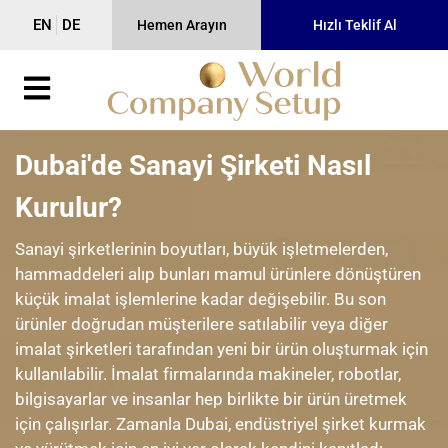
EN
DE
Hemen Arayın
Hızlı Teklif Al
Dubai'de Sanayi Şirketi Nasıl
Kurulur?
Sanayi şirketlerinin boyutları, büyük işletmelerden,
hammaddeleri alıp bunları mamul ürünlere dönüştüren
küçük imalat işlemlerine kadar değişebilir. Bu son
ürünler doğrudan müşterilere satılabilir veya diğer
imalat şirketleri tarafından yeni bir ürün oluşturmak için
kullanılabilir. İmalat firmalarında makineler, robotlar,
bilgisayarlar ve insanlar hep birlikte bir ürün üretmek
için çalışırlar. Zamanla Dubai, endüstriyel şirket kurmak