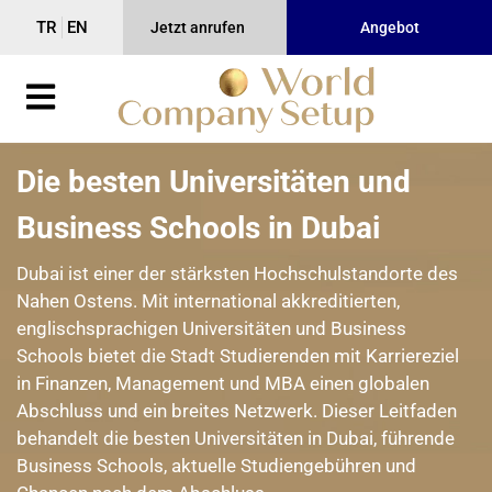
TR
EN
Jetzt anrufen
Angebot
Die besten Universitäten und
Business Schools in Dubai
Dubai ist einer der stärksten Hochschulstandorte des
Nahen Ostens. Mit international akkreditierten,
englischsprachigen Universitäten und Business
Schools bietet die Stadt Studierenden mit Karriereziel
in Finanzen, Management und MBA einen globalen
Abschluss und ein breites Netzwerk. Dieser Leitfaden
behandelt die besten Universitäten in Dubai, führende
Business Schools, aktuelle Studiengebühren und