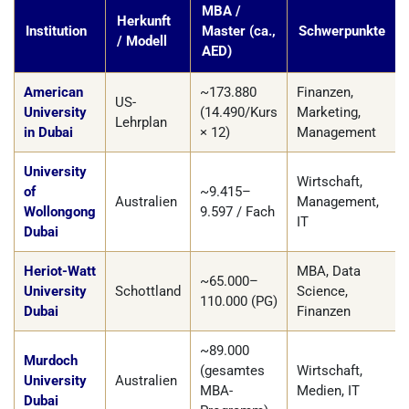
MBA /
Herkunft
Institution
Master (ca.,
Schwerpunkte
/ Modell
AED)
American
~173.880
Finanzen,
US-
University
(14.490/Kurs
Marketing,
Lehrplan
in Dubai
× 12)
Management
University
Wirtschaft,
of
~9.415–
Australien
Management,
Wollongong
9.597 / Fach
IT
Dubai
Heriot-Watt
MBA, Data
~65.000–
University
Schottland
Science,
110.000 (PG)
Dubai
Finanzen
~89.000
Murdoch
(gesamtes
Wirtschaft,
University
Australien
MBA-
Medien, IT
Dubai