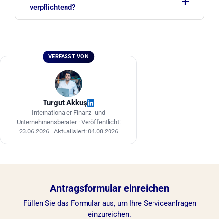
+
umfassenden Deed-of-Indemnity-Vertrag kann
verpflichtend?
der Nominee-Direktor-Mechanismus sicher
betrieben werden. Die tatsächliche Kontrolle und
Die GST-Registrierung wird verpflichtend, sobald
das Eigentum am Unternehmen verbleiben stets
der steuerpflichtige Umsatz der letzten 12
beim ausländischen Investor.
Monate 1 Million SGD übersteigt. Der GST-Satz
VERFASST VON
beträgt seit 2024 9 %.
Turgut Akkuş
Internationaler Finanz- und
Unternehmensberater ·
Veröffentlicht:
23.06.2026
·
Aktualisiert: 04.08.2026
Antragsformular einreichen
Füllen Sie das Formular aus, um Ihre Serviceanfragen
einzureichen.