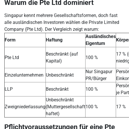
Warum die Pte Ltd dominiert
Singapur kennt mehrere Gesellschaftsformen, doch fast
alle ausländischen Investoren wählen die Private Limited
Company (Pte Ltd). Der Vergleich zeigt warum:
Ausländisches
Form
Haftung
Körpe
Eigentum
Beschränkt (auf
17 % 
Pte Ltd
100 %
Kapital)
niedri
Nur Singapur
Persön
Einzelunternehmen
Unbeschränkt
PR/Bürger
Einko
Persön
LLP
Beschränkt
100 %
je Par
Unbeschränkt
Zweigniederlassung
(Muttergesellschaft
100 %
17 %
haftet)
Pflichtvoraussetzungen für eine Pte