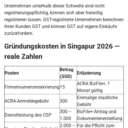
Unternehmen unterhalb dieser Schwelle sind nicht
registrierungspflichtig, können sich aber freiwillig
registrieren lassen. GST-registrierte Unternehmen berechnen
ihren Kunden GST und können GST auf eigene Einkäufe
zurückfordern.
Gründungskosten in Singapur 2026 —
reale Zahlen
Betrag
Posten
Erläuterung
(SGD)
ACRA BizFile+, 1
Firmennamensreservierung
15
Monat gültig
Einmalige staatliche
ACRA-Anmeldegebühr
300
Gebühr
300 –
BizFile+-Antrag und
Dienstleistung des CSP
1.000
Dokumentenerstellung
2.000 –
Für die Pflicht zum