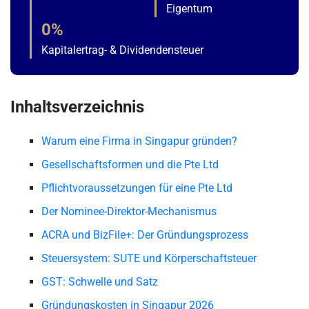
Eigentum
0%
Kapitalertrag- & Dividendensteuer
Inhaltsverzeichnis
Warum eine Firma in Singapur gründen?
Gesellschaftsformen und die Pte Ltd
Pflichtvoraussetzungen für eine Pte Ltd
Der Nominee-Direktor-Mechanismus
ACRA und BizFile+: Der Gründungsprozess
Steuersystem: SUTE und Körperschaftsteuer
GST: Schwelle und Satz
Gründungskosten in Singapur 2026