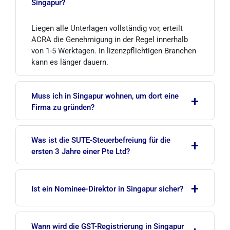
Singapur?
Liegen alle Unterlagen vollständig vor, erteilt
ACRA die Genehmigung in der Regel innerhalb
von 1-5 Werktagen. In lizenzpflichtigen Branchen
kann es länger dauern.
Muss ich in Singapur wohnen, um dort eine
+
Firma zu gründen?
Nein. Ein Wohnsitz in Singapur ist nicht
Was ist die SUTE-Steuerbefreiung für die
+
erforderlich. Das Unternehmen benötigt jedoch
ersten 3 Jahre einer Pte Ltd?
mindestens einen in Singapur ansässigen
Direktor. Ausländische Investoren können diese
In den ersten 3 Steuerjahren sind 75 % der ersten
Voraussetzung über einen Nominee-Direktor-
+
100.000 SGD Gewinn und 50 % der nächsten
Ist ein Nominee-Direktor in Singapur sicher?
Service erfüllen.
100.000 SGD steuerfrei. Dadurch bleibt der
effektive Steuersatz in den Anfangsjahren
Mit einem seriösen Anbieter und einem
deutlich unter 17 %.
Wann wird die GST-Registrierung in Singapur