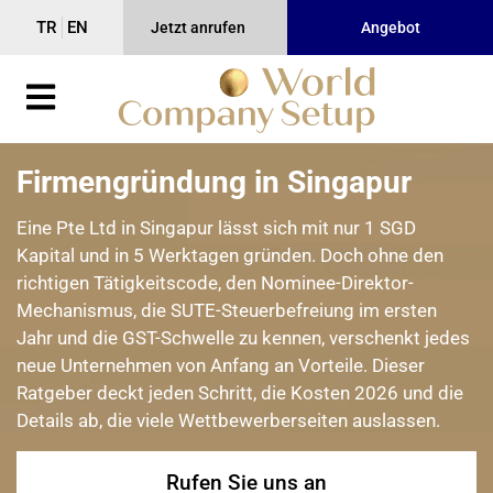
TR
EN
Jetzt anrufen
Angebot
Firmengründung in Singapur
Eine Pte Ltd in Singapur lässt sich mit nur 1 SGD
Kapital und in 5 Werktagen gründen. Doch ohne den
richtigen Tätigkeitscode, den Nominee-Direktor-
Mechanismus, die SUTE-Steuerbefreiung im ersten
Jahr und die GST-Schwelle zu kennen, verschenkt jedes
neue Unternehmen von Anfang an Vorteile. Dieser
Ratgeber deckt jeden Schritt, die Kosten 2026 und die
Details ab, die viele Wettbewerberseiten auslassen.
Rufen Sie uns an