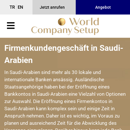
TR
EN
Jetzt anrufen
Angebot
Firmenkundengeschäft in Saudi-
Arabien
In Saudi-Arabien sind mehr als 30 lokale und
internationale Banken ansässig. Ausländische
Staatsangehörige haben bei der Eröffnung eines
Bankkontos in Saudi-Arabien eine Vielzahl von Optionen
zur Auswahl. Die Eröffnung eines Firmenkontos in
Saudi-Arabien kann komplex sein und einige Zeit in
Anspruch nehmen. Daher ist es wichtig, im Voraus zu
planen und ausreichend Zeit für die Abwicklung des