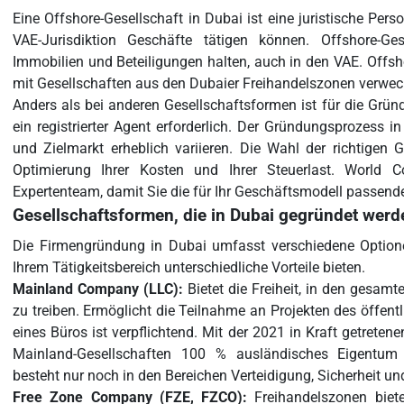
Eine Offshore-Gesellschaft in Dubai ist eine juristische Perso
VAE-Jurisdiktion Geschäfte tätigen können. Offshore-Ge
Immobilien und Beteiligungen halten, auch in den VAE. Offsh
mit Gesellschaften aus den Dubaier Freihandelszonen verwec
Anders als bei anderen Gesellschaftsformen ist für die Grün
ein registrierter Agent erforderlich. Der Gründungsprozess 
und Zielmarkt erheblich variieren. Die Wahl der richtigen G
Optimierung Ihrer Kosten und Ihrer Steuerlast. World 
Expertenteam, damit Sie die für Ihr Geschäftsmodell passend
Gesellschaftsformen, die in Dubai gegründet wer
Die Firmengründung in Dubai umfasst verschiedene Optione
Ihrem Tätigkeitsbereich unterschiedliche Vorteile bieten.
Mainland Company (LLC):
Bietet die Freiheit, in den gesam
zu treiben. Ermöglicht die Teilnahme an Projekten des öffent
eines Büros ist verpflichtend. Mit der 2021 in Kraft getreten
Mainland-Gesellschaften 100 % ausländisches Eigentum m
besteht nur noch in den Bereichen Verteidigung, Sicherheit un
Free Zone Company (FZE, FZCO):
Freihandelszonen biet