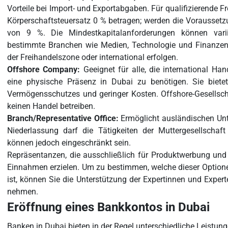
Vorteile bei Import- und Exportabgaben. Für qualifizierende 
Körperschaftsteuersatz 0 % betragen; werden die Voraussetzun
von 9 %. Die Mindestkapitalanforderungen können varii
bestimmte Branchen wie Medien, Technologie und Finanzen 
der Freihandelszone oder international erfolgen.
Offshore Company:
Geeignet für alle, die international Ha
eine physische Präsenz in Dubai zu benötigen. Sie bietet 
Vermögensschutzes und geringer Kosten. Offshore-Gesellsch
keinen Handel betreiben.
Branch/Representative Office:
Ermöglicht ausländischen Un
Niederlassung darf die Tätigkeiten der Muttergesellschaft
können jedoch eingeschränkt sein.
Repräsentanzen, die ausschließlich für Produktwerbung und 
Einnahmen erzielen. Um zu bestimmen, welche dieser Option
ist, können Sie die Unterstützung der Expertinnen und Exp
nehmen.
Eröffnung eines Bankkontos in Dubai
Banken in Dubai bieten in der Regel unterschiedliche Leistung