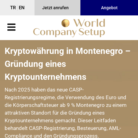
TR
EN
Jetzt anrufen
Angebot
Kryptowährung in Montenegro –
Gründung eines
Kryptounternehmens
Nach 2025 haben das neue CASP-
Registrierungsregime, die Verwendung des Euro und
die Körperschaftsteuer ab 9 % Montenegro zu einem
attraktiven Standort für die Gründung eines
Kryptounternehmens gemacht. Dieser Leitfaden
behandelt CASP-Registrierung, Besteuerung, AML-
Compliance und den Gründungsprozess.