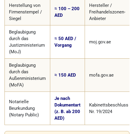
Herstellung von
Hersteller /
≈ 100 – 200
Firmenstempel /
Freihandelszonen-
AED
Siegel
Anbieter
Beglaubigung
durch das
≈ 50 AED /
moj.gov.ae
Justizministerium
Vorgang
(MoJ)
Beglaubigung
durch das
≈ 150 AED
mofa.gov.ae
Außenministerium
(MoFA)
Je nach
Notarielle
Dokumentart
Kabinettsbeschluss
Beurkundung
(z. B. ab 200
Nr. 19/2024
(Notary Public)
AED)