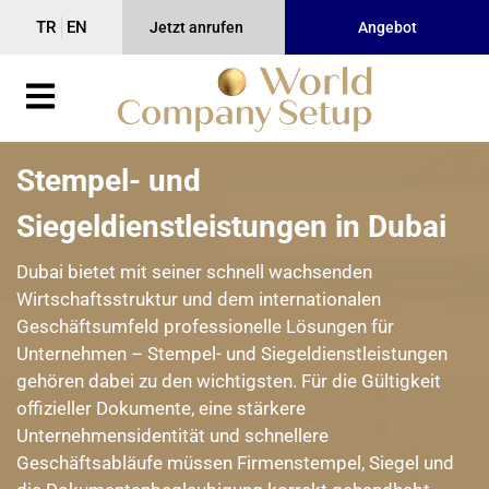
TR
EN
Jetzt anrufen
Angebot
Stempel- und
Siegeldienstleistungen in Dubai
Dubai bietet mit seiner schnell wachsenden
Wirtschaftsstruktur und dem internationalen
Geschäftsumfeld professionelle Lösungen für
Unternehmen – Stempel- und Siegeldienstleistungen
gehören dabei zu den wichtigsten. Für die Gültigkeit
offizieller Dokumente, eine stärkere
Unternehmensidentität und schnellere
Geschäftsabläufe müssen Firmenstempel, Siegel und