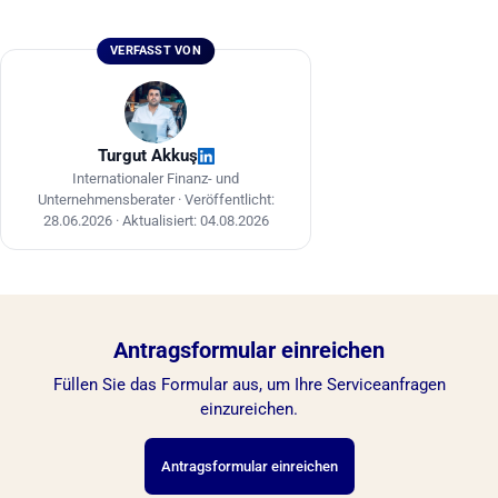
das Justizministerium etwa 50 AED pro Vorgang
und durch das Außenministerium etwa 150 AED.
VERFASST VON
Die Beträge können sich ändern; aktuelle
Angaben finden Sie auf den offiziellen Behörden-
Websites.
Turgut Akkuş
Internationaler Finanz- und
Unternehmensberater ·
Veröffentlicht:
28.06.2026
·
Aktualisiert: 04.08.2026
Antragsformular einreichen
Füllen Sie das Formular aus, um Ihre Serviceanfragen
einzureichen.
Antragsformular einreichen