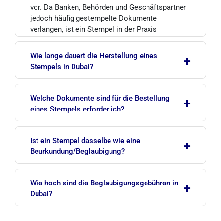
vor. Da Banken, Behörden und Geschäftspartner
jedoch häufig gestempelte Dokumente
verlangen, ist ein Stempel in der Praxis
unverzichtbar.
Wie lange dauert die Herstellung eines
+
Stempels in Dubai?
Die meisten professionellen Anbieter fertigen
Welche Dokumente sind für die Bestellung
+
den Stempel oder das Siegel am selben Tag oder
eines Stempels erforderlich?
innerhalb von 24 Stunden, sobald Handelslizenz
und Emirates-ID-Daten vorliegen.
Eine gültige Handelslizenz und die Emirates ID
Ist ein Stempel dasselbe wie eine
+
der befugten Person sind erforderlich. Nur der in
Beurkundung/Beglaubigung?
der Lizenz genannte Geschäftsführer oder ein
Vollmachtsinhaber kann den Stempel
Nein. Ein Stempel ist ein Druckwerkzeug, das
beantragen.
Wie hoch sind die Beglaubigungsgebühren in
+
einem Dokument Unternehmensidentität
Dubai?
verleiht. Beurkundung und Beglaubigung sind
separate rechtliche Verfahren für die offizielle
Stand Juli 2026 beträgt die Beglaubigung durch
und internationale Gültigkeit.