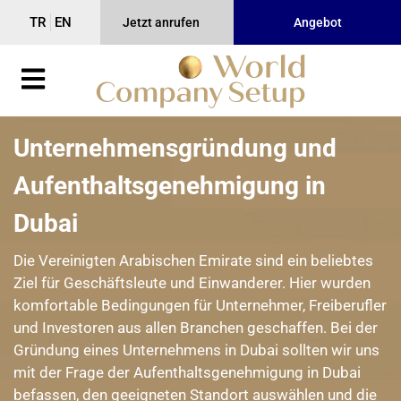
TR
EN
Jetzt anrufen
Angebot
Unternehmensgründung und
Aufenthaltsgenehmigung in
Dubai
Die Vereinigten Arabischen Emirate sind ein beliebtes
Ziel für Geschäftsleute und Einwanderer. Hier wurden
komfortable Bedingungen für Unternehmer, Freiberufler
und Investoren aus allen Branchen geschaffen. Bei der
Gründung eines Unternehmens in Dubai sollten wir uns
mit der Frage der Aufenthaltsgenehmigung in Dubai
befassen, den geeigneten Standort auswählen und die