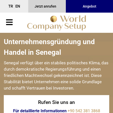
TR
EN
Jetzt anrufen
Angebot
Unternehmensgründung und
Handel in Senegal
Senegal verfügt über ein stabiles politisches Klima, das
durch demokratische Regierungsführung und einen
friedlichen Machtwechsel gekennzeichnet ist. Diese
Stabilität bietet Unternehmen eine solide Grundlage
und schafft Vertrauen bei Investoren.
Rufen Sie uns an
Für detaillierte Informationen
+90 542 381 3868