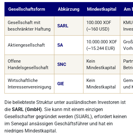
Gesellschaftsform
Abkürzung
Mindestkapital
Am b
Gesellschaft mit
100.000 XOF
KMU 
SARL
beschränkter Haftung
(~160 USD)
Inve
10.000.000 XOF
Groß
Aktiengesellschaft
SA
(~15.244 EUR)
Vorh
Offene
Kein
Part
SNC
Handelsgesellschaft
Mindestkapital
Betr
Wirtschaftliche
Kein
Geme
GIE
Interessenvereinigung
Mindestkapital
und 
Die beliebteste Struktur unter ausländischen Investoren ist
die
SARL (GmbH)
. Sie kann mit einem einzigen
Gesellschafter gegründet werden (SUARL), erfordert keinen
im Senegal ansässigen Geschäftsführer und hat ein
niedriges Mindestkapital.