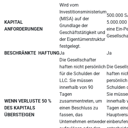
Wird vom
Investitionsministerium
500.000 S
(MISA) auf der
KAPITAL
5.000.000
Grundlage der
ANFORDERUNGEN
eine Ein-P
Geschäftstätigkeit und
Gesellscha
der Eigentümerstruktur
festgelegt.
BESCHRÄNKTE HAFTUNG
Ja
Ja
Die Gesellschafter
haften nicht persönlich
Die Gesell
für die Schulden der
haften nic
LLC. Sie müssen
persönlich 
innerhalb von 90
Schulden 
Tagen
Sie müsse
WENN VERLUSTE 50 %
zusammentreten, um
innerhalb 
DES KAPITALS
einen Beschluss zu
Tagen ein
ÜBERSTEIGEN
fassen, das
Hauptver
Unternehmen entweder
einberufen