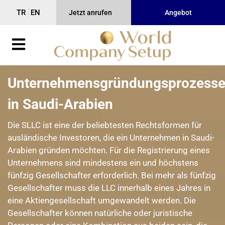
TR
EN
Jetzt anrufen
Angebot
Unternehmensgründungsprozess
in Saudi-Arabien
Die SLLC ist eine der beliebtesten Rechtsformen für
ausländische Investoren, die ein Unternehmen in Saudi-
Arabien gründen möchten. Für die Registrierung eines
Unternehmens sind mindestens ein und höchstens
fünfzig Gesellschafter erforderlich. Bei mehr als fünfzig
Gesellschafter muss die LLC innerhalb eines Jahres in
eine Aktiengesellschaft umgewandelt werden. Die
Gesellschafter können natürliche oder juristische