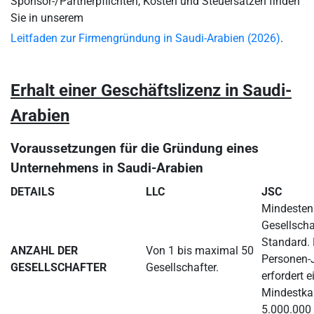
Sponsor-/Partnerpflichten, Kosten und Steuersätzen finden
Sie in unserem
Leitfaden zur Firmengründung in Saudi-Arabien (2026)
.
Erhalt einer Geschäftslizenz in Saudi-
Arabien
Voraussetzungen für die Gründung eines
Unternehmens in Saudi-Arabien
DETAILS
LLC
JSC
Mindesten
Gesellscha
Standard. 
ANZAHL DER
Von 1 bis maximal 50
Personen-
GESELLSCHAFTER
Gesellschafter.
erfordert e
Mindestkap
5.000.000