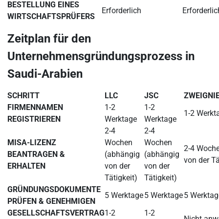
BESTELLUNG EINES
Erforderlich
Erforderlic
WIRTSCHAFTSPRÜFERS
Zeitplan für den
Unternehmensgründungsprozess in
Saudi-Arabien
SCHRITT
LLC
JSC
ZWEIGNI
FIRMENNAMEN
1-2
1-2
1-2 Werkt
REGISTRIEREN
Werktage
Werktage
2-4
2-4
MISA-LIZENZ
Wochen
Wochen
2-4 Woche
BEANTRAGEN &
(abhängig
(abhängig
von der Tä
ERHALTEN
von der
von der
Tätigkeit)
Tätigkeit)
GRÜNDUNGSDOKUMENTE
5 Werktage
5 Werktage
5 Werktag
PRÜFEN & GENEHMIGEN
GESELLSCHAFTSVERTRAG
1-2
1-2
Nicht anw