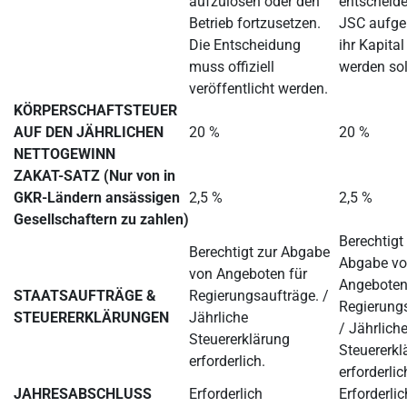
aufzulösen oder den
entscheide
Betrieb fortzusetzen.
JSC aufgel
Die Entscheidung
ihr Kapital
muss offiziell
werden sol
veröffentlicht werden.
KÖRPERSCHAFTSTEUER
AUF DEN JÄHRLICHEN
20 %
20 %
NETTOGEWINN
ZAKAT-SATZ (Nur von in
GKR-Ländern ansässigen
2,5 %
2,5 %
Gesellschaftern zu zahlen)
Berechtigt
Berechtigt zur Abgabe
Abgabe v
von Angeboten für
Angeboten
STAATSAUFTRÄGE &
Regierungsaufträge. /
Regierung
STEUERERKLÄRUNGEN
Jährliche
/ Jährlich
Steuererklärung
Steuererkl
erforderlich.
erforderlic
JAHRESABSCHLUSS
Erforderlich
Erforderlic