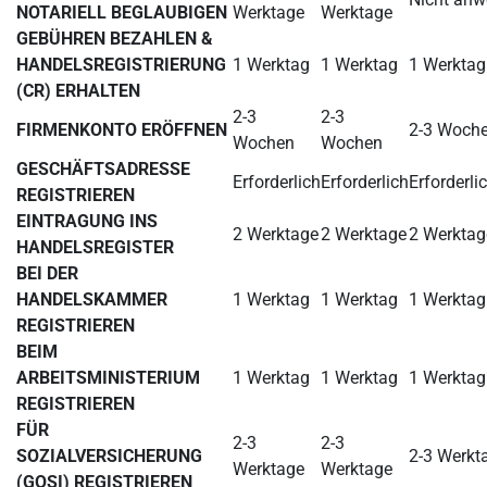
NOTARIELL BEGLAUBIGEN
Werktage
Werktage
GEBÜHREN BEZAHLEN &
HANDELSREGISTRIERUNG
1 Werktag
1 Werktag
1 Werktag
(CR) ERHALTEN
2-3
2-3
FIRMENKONTO ERÖFFNEN
2-3 Woch
Wochen
Wochen
GESCHÄFTSADRESSE
Erforderlich
Erforderlich
Erforderli
REGISTRIEREN
EINTRAGUNG INS
2 Werktage
2 Werktage
2 Werktag
HANDELSREGISTER
BEI DER
HANDELSKAMMER
1 Werktag
1 Werktag
1 Werktag
REGISTRIEREN
BEIM
ARBEITSMINISTERIUM
1 Werktag
1 Werktag
1 Werktag
REGISTRIEREN
FÜR
2-3
2-3
SOZIALVERSICHERUNG
2-3 Werkt
Werktage
Werktage
(GOSI) REGISTRIEREN