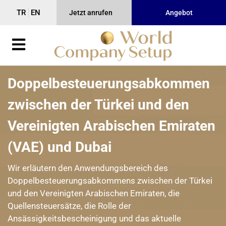
TR
EN
Jetzt anrufen
Angebot
Doppelbesteuerungsabkommen
zwischen der Türkei und den
Vereinigten Arabischen Emiraten
(VAE) und Dubai
Wir erläutern den Anwendungsbereich des
Doppelbesteuerungsabkommens zwischen der Türkei
und den Vereinigten Arabischen Emiraten, die
Quellensteuersätze, die Rolle der
Ansässigkeitsbescheinigung und das aktuelle