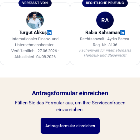
und der darüber liegende Teil mit 9% besteuert.
VERFASST VON
RECHTLICHE PRÜFUNG
Die Mehrwertsteuer beträgt 5%. Da sich die
Sätze ändern können, sollten sie auf offiziellen
RA
Websites überprüft werden.
Turgut Akkuş
Rabia Kahraman
Internationaler Finanz- und
Rechtsanwalt · Aydın Barosu
Unternehmensberater ·
Reg.-Nr.: 3136
Fachanwalt für internationales
Veröffentlicht: 27.06.2026
·
Handels- und Steuerrecht
Aktualisiert: 04.08.2026
Antragsformular einreichen
Füllen Sie das Formular aus, um Ihre Serviceanfragen
einzureichen.
Antragsformular einreichen