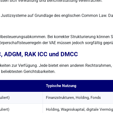
assen sich Verwaltung und Berichterstattung vereinfachen.
ustizsysteme auf Grundlage des englischen Common Law. Das ve
lbesteuerungsabkommen. Bei korrekter Strukturierung können S
 Körperschaftsteuerregeln der VAE müssen jedoch sorgfältig geprü
FC, ADGM, RAK ICC und DMCC
keiten zur Verfügung. Jede bietet einen anderen Rechtsrahmen, 
r beliebtesten Gerichtsbarkeiten.
Typische Nutzung
liert)
Finanzstrukturen, Holding, Fonds
iert)
Holding, Wagniskapital, digitale Vermö