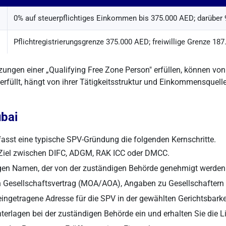
0% auf steuerpflichtiges Einkommen bis 375.000 AED; darüber
Pflichtregistrierungsgrenze 375.000 AED; freiwillige Grenze 18
tzungen einer „Qualifying Free Zone Person" erfüllen, können vo
rfüllt, hängt von ihrer Tätigkeitsstruktur und Einkommensquelle 
ubai
mfasst eine typische SPV-Gründung die folgenden Kernschritte.
 Ziel zwischen DIFC, ADGM, RAK ICC oder DMCC.
gen Namen, der von der zuständigen Behörde genehmigt werden
n Gesellschaftsvertrag (MOA/AOA), Angaben zu Gesellschaftern u
eingetragene Adresse für die SPV in der gewählten Gerichtsbarke
terlagen bei der zuständigen Behörde ein und erhalten Sie die L