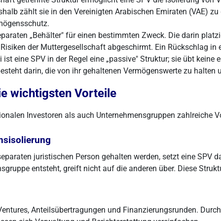
alb zählt sie in den Vereinigten Arabischen Emiraten (VAE) z
rmögensschutz.
eparaten „Behälter" für einen bestimmten Zweck. Die darin platz
isiken der Muttergesellschaft abgeschirmt. Ein Rückschlag in 
st eine SPV in der Regel eine „passive" Struktur; sie übt keine 
steht darin, die von ihr gehaltenen Vermögenswerte zu halten 
 wichtigsten Vorteile
ionalen Investoren als auch Unternehmensgruppen zahlreiche Vo
sisolierung
paraten juristischen Person gehalten werden, setzt eine SPV da
sgruppe entsteht, greift nicht auf die anderen über. Diese Struk
 Ventures, Anteilsübertragungen und Finanzierungsrunden. Dur