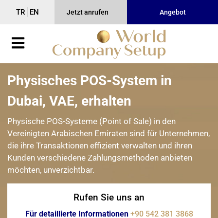
TR
EN
Jetzt anrufen
Angebot
Physisches POS-System in
Dubai, VAE, erhalten
Physische POS-Systeme (Point of Sale) in den
Vereinigten Arabischen Emiraten sind für Unternehmen,
die ihre Transaktionen effizient verwalten und ihren
Kunden verschiedene Zahlungsmethoden anbieten
möchten, unverzichtbar.
Rufen Sie uns an
Für detaillierte Informationen
+90 542 381 3868