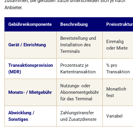
zusammen; die genauen Sätze unterscheiden sich je nach
Anbieter.
Gebührenkomponente
Beschreibung
Preisstruktur
Bereitstellung und
Einmalig
Gerät / Einrichtung
Installation des
oder Miete
Terminals
Transaktionsprovision
Prozentsatz je
% pro
(MDR)
Kartentransaktion
Transaktion
Nutzungs- oder
Monatlich
Monats- / Mietgebühr
Abonnementgebühr
fest
für das Terminal
Abwicklung /
Zahlungstransfer
Variabel
Sonstiges
und Zusatzdienste