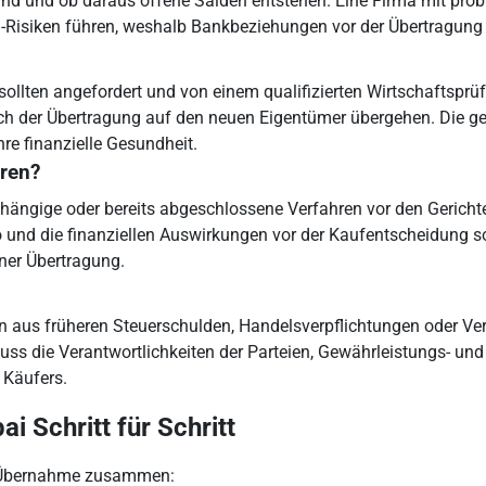
 sind und ob daraus offene Salden entstehen. Eine Firma mit pro
g-Risiken führen, weshalb Bankbeziehungen vor der Übertragung
sollten angefordert und von einem qualifizierten Wirtschaftspr
ch der Übertragung auf den neuen Eigentümer übergehen. Die 
re finanzielle Gesundheit.
hren?
 anhängige oder bereits abgeschlossene Verfahren vor den Gerich
nd die finanziellen Auswirkungen vor der Kaufentscheidung sorg
ner Übertragung.
ken aus früheren Steuerschulden, Handelsverpflichtungen oder Ver
uss die Verantwortlichkeiten der Parteien, Gewährleistungs- und 
 Käufers.
 Schritt für Schritt
se Übernahme zusammen: