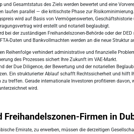
yp und Gesamtstatus des Ziels werden bewertet und eine Vorverei
n laufen parallel — die kritischste Phase zur Risikominimierung
gspreis wird auf Basis von Vermögenswerten, Geschäftshistorie u
ragungsvertrag wird erstellt und notariell beglaubigt.
rd bei der zuständigen Freihandelszonen-Behörde oder der DED re
 FTA-Daten und Bankvollmachten werden an die neue Struktur a
igen Reihenfolge verhindert administrative und finanzielle Prob
erung des Prozesses sichert Ihre Zukunft im VAE-Markt.
 der Due Diligence, der Bewertung und der notariellen Beglaubi
zen. Ein strukturierter Ablauf schafft Rechtssicherheit und hilft
n zu treffen. Gerade internationale Investoren profitieren dav
nterzeichnet wird.
 Freihandelszonen-Firmen in Dub
ische Emirate, zu erwerben, müssen die derzeitigen Gesellschaf