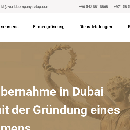
rld@worldcompanysetup.com
+90 542 381 3868
+971 58 
rnehmens
Firmengründung
Dienstleistungen
K
bernahme in Dubai
it der Gründung eines
hmens