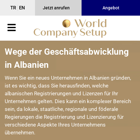
TR
EN
Jetzt anrufen
Angebot
Wege der Geschäftsabwicklung
in Albanien
Wenn Sie ein neues Unternehmen in Albanien gründen,
ist es wichtig, dass Sie herausfinden, welche
albanischen Registrierungen und Lizenzen für Ihr
Unternehmen gelten. Dies kann ein komplexer Bereich
sein, da lokale, staatliche, regionale und föderale
Regierungen die Registrierung und Lizenzierung für
verschiedene Aspekte Ihres Unternehmens
übernehmen.