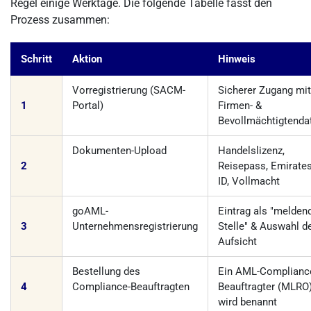
Regel einige Werktage. Die folgende Tabelle fasst den
Prozess zusammen:
Schritt
Aktion
Hinweis
Vorregistrierung (SACM-
Sicherer Zugang mit
1
Portal)
Firmen- &
Bevollmächtigtenda
Dokumenten-Upload
Handelslizenz,
2
Reisepass, Emirate
ID, Vollmacht
goAML-
Eintrag als "melden
3
Unternehmensregistrierung
Stelle" & Auswahl d
Aufsicht
Bestellung des
Ein AML-Complianc
4
Compliance-Beauftragten
Beauftragter (MLRO
wird benannt