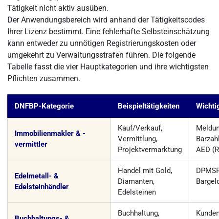
Tätigkeit nicht aktiv ausüben.
Der Anwendungsbereich wird anhand der Tätigkeitscodes
Ihrer Lizenz bestimmt. Eine fehlerhafte Selbsteinschätzung
kann entweder zu unnötigen Registrierungskosten oder
umgekehrt zu Verwaltungsstrafen führen. Die folgende
Tabelle fasst die vier Hauptkategorien und ihre wichtigsten
Pflichten zusammen.
DNFBP-Kategorie
Beispieltätigkeiten
Wichtig
Kauf/Verkauf,
Meldun
Immobilienmakler & -
Vermittlung,
Barzah
vermittler
Projektvermarktung
AED (
Handel mit Gold,
DPMSR
Edelmetall- &
Diamanten,
Bargel
Edelsteinhändler
Edelsteinen
Buchhaltung,
Kunden
Buchhaltungs- &