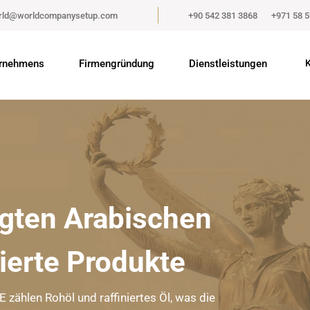
rld@worldcompanysetup.com
+90 542 381 3868
+971 58 
rnehmens
Firmengründung
Dienstleistungen
K
igten Arabischen
ierte Produkte
 zählen Rohöl und raffiniertes Öl, was die