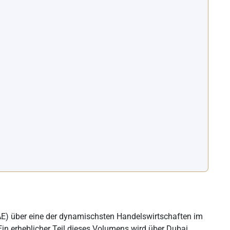
VAE) über eine der dynamischsten Handelswirtschaften im
 Ein erheblicher Teil dieses Volumens wird über Dubai