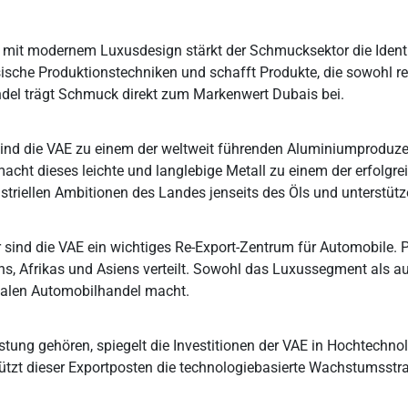
mit modernem Luxusdesign stärkt der Schmucksektor die Ident
sische Produktionstechniken und schafft Produkte, die sowohl re
del trägt Schmuck direkt zum Markenwert Dubais bei.
n sind die VAE zu einem der weltweit führenden Aluminiumprod
ht dieses leichte und langlebige Metall zu einem der erfolgreich
ustriellen Ambitionen des Landes jenseits des Öls und unterstüt
r sind die VAE ein wichtiges Re-Export-Zentrum für Automobile.
s, Afrikas und Asiens verteilt. Sowohl das Luxussegment als a
ionalen Automobilhandel macht.
tung gehören, spiegelt die Investitionen der VAE in Hochtechno
tützt dieser Exportposten die technologiebasierte Wachstumsstr