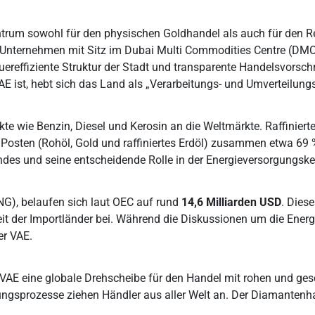
entrum sowohl für den physischen Goldhandel als auch für den R
 Unternehmen mit Sitz im Dubai Multi Commodities Centre (DMCC
euereffiziente Struktur der Stadt und transparente Handelsvorsch
AE ist, hebt sich das Land als „Verarbeitungs- und Umverteilung
te wie Benzin, Diesel und Kerosin an die Weltmärkte. Raffiniert
sten Posten (Rohöl, Gold und raffiniertes Erdöl) zusammen etwa
Landes und seine entscheidende Rolle in der Energieversorgungske
LNG), belaufen sich laut OEC auf rund
14,6 Milliarden USD
. Dies
heit der Importländer bei. Während die Diskussionen um die Ene
er VAE.
AE eine globale Drehscheibe für den Handel mit rohen und gesc
erungsprozesse ziehen Händler aus aller Welt an. Der Diamantenhan