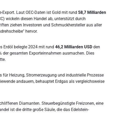
e-Export. Laut OEC-Daten ist Gold mit rund
58,7 Milliarden
) wickeln diesen Handel ab, unterstützt durch
riften ziehen Investoren und Schmuckhersteller aus aller
sdrehscheibe" hervor.
es Erdöl belegte 2024 mit rund
46,2 Milliarden USD
den
 69 % der gesamten Exporteinnahmen ausmachen. Dies
tte.
es für Heizung, Stromerzeugung und industrielle Prozesse
rgiewende andauern, behauptet Erdgas als vergleichsweise
hliffenen Diamanten. Steuerbegünstigte Freizonen, eine
del ist die dritte große Säule, die das Edelstein-