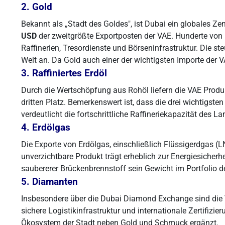
2. Gold
Bekannt als „Stadt des Goldes", ist Dubai ein globales Z
USD
der zweitgrößte Exportposten der VAE. Hunderte von
Raffinerien, Tresordienste und Börseninfrastruktur. Die st
Welt an. Da Gold auch einer der wichtigsten Importe der V
3. Raffiniertes Erdöl
Durch die Wertschöpfung aus Rohöl liefern die VAE Produk
dritten Platz. Bemerkenswert ist, dass die drei wichtig
verdeutlicht die fortschrittliche Raffineriekapazität des 
4. Erdölgas
Die Exporte von Erdölgas, einschließlich Flüssigerdgas (
unverzichtbare Produkt trägt erheblich zur Energiesicher
saubererer Brückenbrennstoff sein Gewicht im Portfolio d
5. Diamanten
Insbesondere über die Dubai Diamond Exchange sind die V
sichere Logistikinfrastruktur und internationale Zertifizi
Ökosystem der Stadt neben Gold und Schmuck ergänzt.