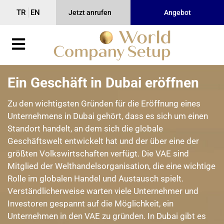
TR
EN
Jetzt anrufen
Angebot
Ein Geschäft in Dubai eröffnen
Zu den wichtigsten Gründen für die Eröffnung eines
Unternehmens in Dubai gehört, dass es sich um einen
Standort handelt, an dem sich die globale
Geschäftswelt entwickelt hat und der über eine der
größten Volkswirtschaften verfügt. Die VAE sind
Mitglied der Welthandelsorganisation, die eine wichtige
Rolle im globalen Handel und Austausch spielt.
Verständlicherweise warten viele Unternehmer und
Investoren gespannt auf die Möglichkeit, ein
Unternehmen in den VAE zu gründen. In Dubai gibt es