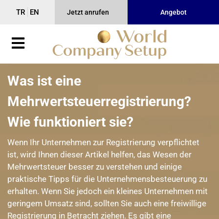
TR
EN
Jetzt anrufen
Angebot
Was ist eine
Mehrwertsteuerregistrierung?
Wie funktioniert sie?
Wenn Ihr Unternehmen zur Registrierung verpflichtet
ist, wird Ihnen dieser Artikel helfen, das Wesen der
Mehrwertsteuer besser zu verstehen und einige
praktische Tipps für die Unternehmensbesteuerung zu
erhalten. Wenn Sie jedoch ein kleines Unternehmen mit
geringem Umsatz sind, sollten Sie auch eine freiwillige
Registrierung in Betracht ziehen. Es gibt eine