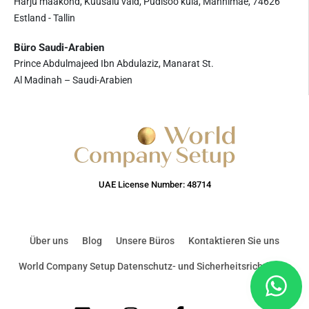
Harju maakond, Kuusalu vald, Pudisoo küla, Männimäe, 74626
Estland - Tallin
Büro Saudi-Arabien
Prince Abdulmajeed Ibn Abdulaziz, Manarat St.
Al Madinah – Saudi-Arabien
UAE License Number: 48714
Über uns
Blog
Unsere Büros
Kontaktieren Sie uns
World Company Setup Datenschutz- und Sicherheitsrichtlinien