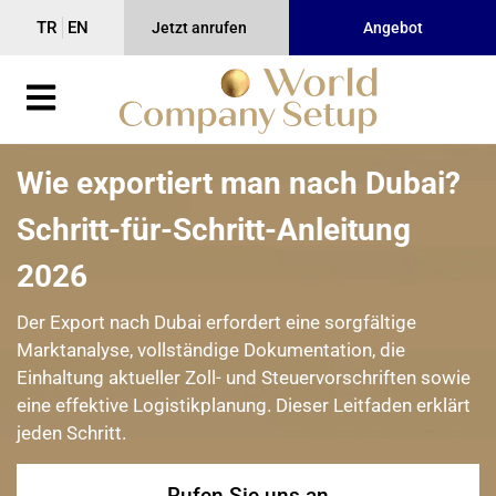
TR
EN
Jetzt anrufen
Angebot
Wie exportiert man nach Dubai?
Schritt-für-Schritt-Anleitung
2026
Der Export nach Dubai erfordert eine sorgfältige
Marktanalyse, vollständige Dokumentation, die
Einhaltung aktueller Zoll- und Steuervorschriften sowie
eine effektive Logistikplanung. Dieser Leitfaden erklärt
jeden Schritt.
Rufen Sie uns an