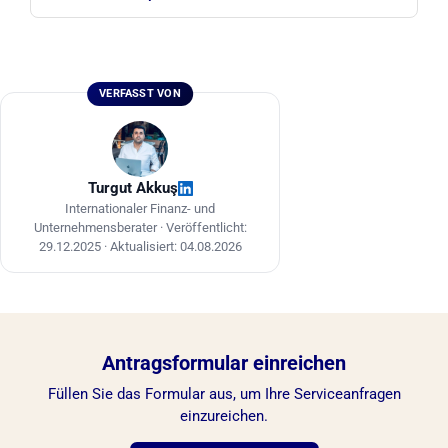
während Luftfracht bei hochwertigen oder
zeitkritischen Sendungen bevorzugt wird.
Nein, das ist nicht zwingend erforderlich; ein
direkter Export ist möglich. Unternehmen mit
regelmäßigem, hohem Handelsvolumen
VERFASST VON
profitieren jedoch häufig von einer Handels- oder
Freihandelszonenfirma, die Zollverfahren
beschleunigt und Inkasso über ein lokales
Bankkonto ermöglicht.
Turgut Akkuş
Internationaler Finanz- und
Unternehmensberater ·
Veröffentlicht:
29.12.2025
·
Aktualisiert: 04.08.2026
Antragsformular einreichen
Füllen Sie das Formular aus, um Ihre Serviceanfragen
einzureichen.